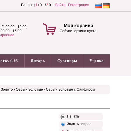
Баллы:
( i )
0 - €
*
0 |
Войти
|
Регистрация
Моя корзина
-Fr 09:00 - 19:00,
 09:00 - 15:00
Сейчас корзина пуста.
дробнее
arovski®
Янтарь
Сувениры
Уценка
›
Золото
›
Серьги Золотые
›
Серьги Золотые с Сапфиром
Печать
Задать вопрос