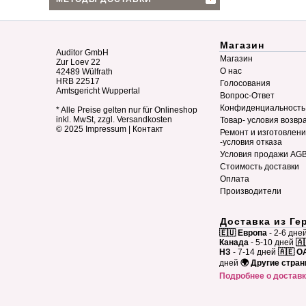
Магазин
Auditor GmbH
Магазин
Zur Loev 22
О нас
42489 Wülfrath
HRB 22517
Голосования
Amtsgericht Wuppertal
Вопрос-Ответ
Конфиденциальность
* Alle Preise gelten nur für Onlineshop
inkl. MwSt, zzgl. Versandkosten
Товар- условия возвр
© 2025
Impressum
|
Контакт
Ремонт и изготовлен
-условия отказа
Условия продажи AG
Стоимость доставки
Оплата
Производители
Доставка из Ге
🇪🇺 Европа
- 2-6 дне
Канада
- 5-10 дней
🇦
НЗ
- 7-14 дней
🇦🇪 О
дней
🌍 Другие стра
Подробнее о достав