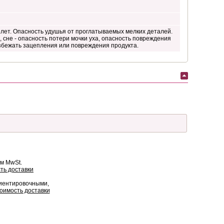
лет. Опасность удушья от проглатываемых мелких деталей.
 сне - опасность потери мочки уха, опасность повреждения
избежать зацепления или повреждения продукта.
ом MwSt.
ть доставки
риентировочными,
оимость доставки