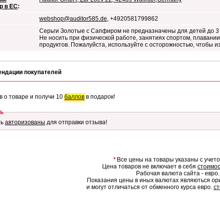
р в ЕС
:
webshop@auditor585.de
, +4920581799862
Серьги Золотые с Сапфиром не предназначены для детей до 3 
Не носить при физической работе, занятиях спортом, плавании,
продуктов. Пожалуйста, используйте с осторожностью, чтобы 
ендации покупателей
в о товаре и получи 10
баллов
в подарок!
ь
ть
авторизованы
для отправки отзыва!
*
Все цены на товары указаны с учет
Цена товаров не включает в себя
стоимос
Рабочая валюта сайта - евро.
Показания цены в иных валютах являються о
и могут отличаться от обменного курса евро.
ст