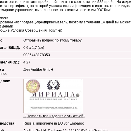
изготовителя и штамп пробирной палаты о соответствии 585 пробе. На изде
кетка-сертификат, на которой указана вся ииформация о изготовителе и изд
елирное украшение, выполненное по высоким советским ГОСТам!
риска!
рованы как продавец-предприниматель, поэтому в течении 14 дней вы можете
д деньги
Общие Условия Совершения Покупки)
с:
Отправить вопрос по этому товару
иты: В/Ш/Д:
0,6 x 1,7 (см)
0036448178353
делия (гр.):
4.27
 и
Для Auditor GmbH
нно:
делии:
- (Показать все изделия с этикеткой)
водства:
Russia, importierte in EU vor Embargo
ый
Auditor GmbH, Zur Loev 22, 42489 Wülfrath,Germany