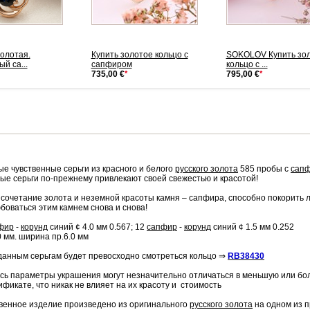
олотая.
Купить золотое кольцо с
SOKOLOV Купить зо
й са...
сапфиром
кольцо с ...
735,00 €
*
795,00 €
*
е чувственные серьги из красного и белого
русского золота
585 пробы с
сап
тые серьги по-прежнему привлекают своей свежестью и красотой!
сочетание золота и неземной красоты камня – сапфира, способно покорить 
боваться этим камнем снова и снова!
фир
-
корунд
синий ¢ 4.0 мм 0.567; 12
сапфир
-
корунд
синий ¢ 1.5 мм 0.252
0 мм. ширина пр.6.0 мм
 данным серьгам будет превосходно смотреться кольцо ⇒
RB38430
сь параметры украшения могут незначительно отличаться в меньшую или бо
ификате, что никак не влияет на их красоту и стоимость
венное изделие произведено из оригинального
русского золота
на одном из 