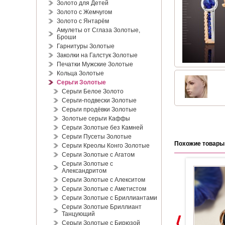
Золото для Детей
Золото с Жемчугом
Золото с Янтарём
Амулеты от Сглаза Золотые,
Броши
Гарнитуры Золотые
Заколки на Галстук Золотые
Печатки Мужские Золотые
Кольца Золотые
Серьги Золотые
Серьги Белое Золото
Серьги-подвески Золотые
Серьги продёвки Золотые
Золотые серьги Каффы
Серьги Золотые без Камней
Серьги Пусеты Золотые
Похожие товары
Серьги Креолы Конго Золотые
Серьги Золотые с Агатом
Серьги Золотые с
Александритом
Серьги Золотые с Алекситом
Серьги Золотые с Аметистом
Серьги Золотые с Бриллиантами
Серьги Золотые Бриллиант
Танцующий
Серьги Золотые с Бирюзой