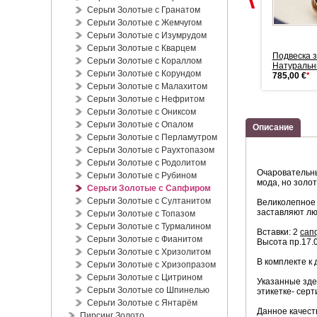
Серьги Золотые с Гранатом
Серьги Золотые с Жемчугом
Серьги Золотые с Изумрудом
Серьги Золотые с Кварцем
SOKOLOV Золотая подвеска
SOKOLOV Золотая подвеска
Подвеска з
Серьги Золотые с Кораллом
 брилл...
с брилл...
Натуральны
Серьги Золотые с Корундом
999,00 €
*
885,00 €
*
785,00 €
*
Серьги Золотые с Малахитом
Серьги Золотые с Нефритом
Серьги Золотые с Ониксом
Серьги Золотые с Опалом
Описание
Серьги Золотые с Перламутром
Серьги Золотые с Раухтопазом
Серьги Золотые с Родолитом
Очаровательны
Серьги Золотые с Рубином
мода, но золо
Серьги Золотые с Сапфиром
Серьги Золотые с Султанитом
Великолепное 
заставляют лю
Серьги Золотые с Топазом
Серьги Золотые с Турмалином
Вставки: 2
сап
Серьги Золотые с Фианитом
Высота пр.17.
Серьги Золотые с Хризолитом
В комплекте к
Серьги Золотые с Хризопразом
Серьги Золотые с Цитрином
Указанные зде
Серьги Золотые со Шпинелью
этикетке- серт
Серьги Золотые с Янтарём
Данное качест
Пирсинг Золото