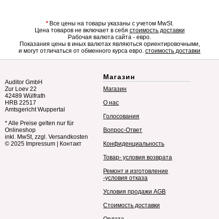
*
Все цены на товары указаны с учетом MwSt.
Цена товаров не включает в себя
стоимость доставки
Рабочая валюта сайта - евро.
Показания цены в иных валютах являються ориентировочными,
и могут отличаться от обменного курса евро.
стоимость доставки
Магазин
Auditor GmbH
Zur Loev 22
Магазин
42489 Wülfrath
HRB 22517
О нас
Amtsgericht Wuppertal
Голосования
* Alle Preise gelten nur für
Onlineshop
Вопрос-Ответ
inkl. MwSt, zzgl. Versandkosten
© 2025
Impressum
|
Контакт
Конфиденциальность
Товар- условия возврата
Ремонт и изготовление
-условия отказа
Условия продажи AGB
Стоимость доставки