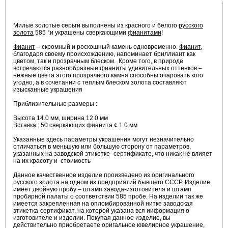
Милые золотые серьги выполнены из красного и белого
русского
золота
585 °и украшены сверкающими
фианитами
!
Фианит
– скромный и роскошный камень одновременно.
Фианит
,
благодаря своему происхождению, напоминает бриллиант как
цветом, так и прозрачным блеском. Кроме того, в природе
встречаются разнообразные
фианиты
удивительных оттенков –
нежные цвета этого прозрачного камня способны очаровать кого
угодно, а в сочетании с теплым блеском золота составляют
изысканные украшения
Приблизительные размеры :
Высота 14.0 мм, ширина 12.0 мм
Вставка : 50 сверкающих фианита ¢ 1.0 мм
Указанные здесь параметры украшения могут незначительно
отличаться в меньшую или большую сторону от параметров,
указанных на заводской этикетке- сертификате, что никак не влияет
на их красоту и стоимость
Данное качественное изделие произведено из оригинального
русского золота
на одном из предприятий бывшего СССР. Изделие
имеет двойную пробу – штамп завода-изготовителя и штамп
пробирной палаты о соответствии 585 пробе. На изделии так же
имеется закрепленная на опломбированной нитке заводская
этикетка-сертификат, на которой указана вся ииформация о
изготовителе и изделии. Покупая данное изделие, вы
действительно приобретаете оригальное ювелирное украшение,