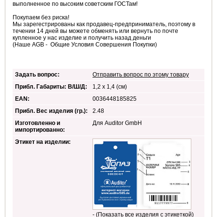
выполненное по высоким советским ГОСТам!
Покупаем без риска!
Мы зарегестрированы как продавец-предприниматель, поэтому в
течении 14 дней вы можете обменять или вернуть по почте
купленное у нас изделие и получить назад деньги
(Наше AGB - Общие Условия Совершения Покупки)
Задать вопрос:
Отправить вопрос по этому товару
Прибл. Габариты: В/Ш/Д:
1,2 x 1,4 (см)
EAN:
0036448185825
Прибл. Вес изделия (гр.):
2.48
Изготовленно и
Для Auditor GmbH
импортированно:
Этикет на изделии:
- (Показать все изделия с этикеткой)