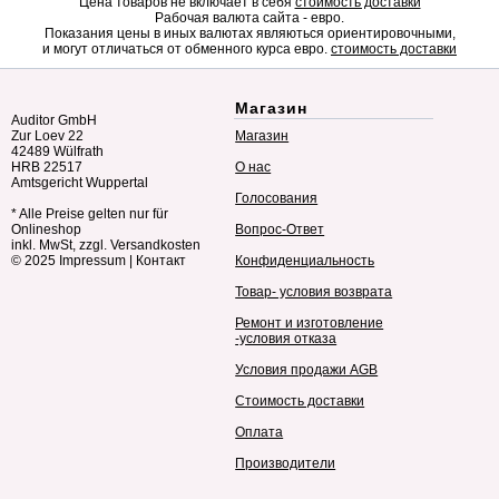
Цена товаров не включает в себя
стоимость доставки
Рабочая валюта сайта - евро.
Показания цены в иных валютах являються ориентировочными,
и могут отличаться от обменного курса евро.
стоимость доставки
Магазин
Auditor GmbH
Zur Loev 22
Магазин
42489 Wülfrath
HRB 22517
О нас
Amtsgericht Wuppertal
Голосования
* Alle Preise gelten nur für
Onlineshop
Вопрос-Ответ
inkl. MwSt, zzgl. Versandkosten
© 2025
Impressum
|
Контакт
Конфиденциальность
Товар- условия возврата
Ремонт и изготовление
-условия отказа
Условия продажи AGB
Стоимость доставки
Оплата
Производители