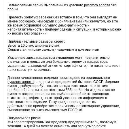
Великолепные серьги выполнены из красного
русского золота
585
пробы
Прелесть золотых сережек без вставок в том, что они выглядят не
менее роскошно, чем серьги с бриллиантами или
жемчугом
, но в то
же время сохраняют большую демократичность и
непритязательность к подбору одежды и ситуаций, в которых можно
их носить без опасений
Приблизительные размеры серег :
Высота 16.0 мм, ширина 9.0 мм
Серьги с английским замком
- надежным и долговечным
Указанные здесь параметры украшения могут незначительно
отличаться в меньшую или большую сторону от параметров,
указанных на заводской этикетке- сертификате, что никак не влияет
на их красоту и стоимость
Данное качественное изделие произведено из оригинального
русского золота
на одном из предприятий бывшего СССР. Изделие
имеет двойную пробу – штамп завода-изготовителя и штамп
пробирной палаты о соответствии 585 пробе. На изделии так же
имеется закрепленная на опломбированной нитке заводская
этикетка-сертификат, на которой указана вся информация о
изготовителе и изделии. Покупая данное изделие, вы
действительно приобретаете оригинальное ювелирное украшение,
выполненное по высоким советским ГОСТам!
Покупаем без риска!
Мы зарегестрированы как продавец-предприниматель, поэтому в
течении 14 дней вы можете обменять или вернуть по почте