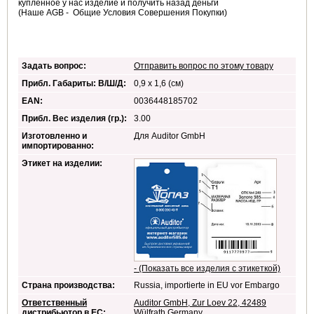
купленное у нас изделие и получить назад деньги
(Наше AGB - Общие Условия Совершения Покупки)
Задать вопрос:
Отправить вопрос по этому товару
Прибл. Габариты: В/Ш/Д:
0,9 x 1,6 (см)
EAN:
0036448185702
Прибл. Вес изделия (гр.):
3.00
Изготовленно и
Для Auditor GmbH
импортированно:
Этикет на изделии:
- (Показать все изделия с этикеткой)
Страна производства:
Russia, importierte in EU vor Embargo
Ответственный
Auditor GmbH, Zur Loev 22, 42489
дистрибьютор в ЕС
:
Wülfrath,Germany