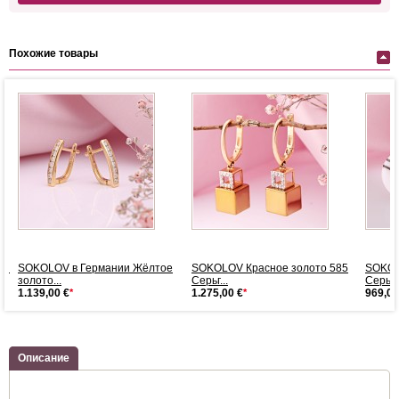
Похожие товары
ми
SOKOLOV в Германии Жёлтое
SOKOLOV Красное золото 585
SOKOL
золото...
Серьг...
Серьг..
1.139,00 €
*
1.275,00 €
*
969,00
Описание