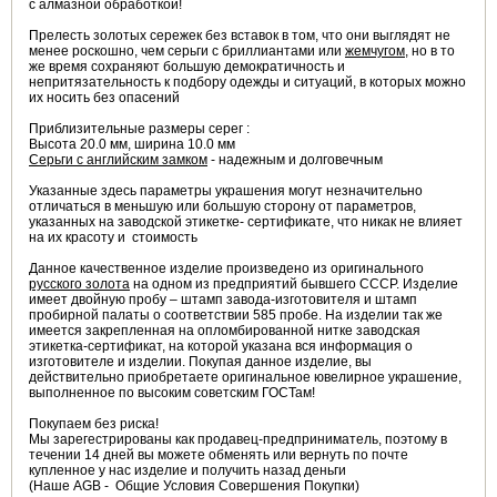
с алмазной обработкой!
Прелесть золотых сережек без вставок в том, что они выглядят не
менее роскошно, чем серьги с бриллиантами или
жемчугом
, но в то
же время сохраняют большую демократичность и
непритязательность к подбору одежды и ситуаций, в которых можно
их носить без опасений
Приблизительные размеры серег :
Высота 20.0 мм, ширина 10.0 мм
Серьги с английским замком
- надежным и долговечным
Указанные здесь параметры украшения могут незначительно
отличаться в меньшую или большую сторону от параметров,
указанных на заводской этикетке- сертификате, что никак не влияет
на их красоту и стоимость
Данное качественное изделие произведено из оригинального
русского золота
на одном из предприятий бывшего СССР. Изделие
имеет двойную пробу – штамп завода-изготовителя и штамп
пробирной палаты о соответствии 585 пробе. На изделии так же
имеется закрепленная на опломбированной нитке заводская
этикетка-сертификат, на которой указана вся информация о
изготовителе и изделии. Покупая данное изделие, вы
действительно приобретаете оригинальное ювелирное украшение,
выполненное по высоким советским ГОСТам!
Покупаем без риска!
Мы зарегестрированы как продавец-предприниматель, поэтому в
течении 14 дней вы можете обменять или вернуть по почте
купленное у нас изделие и получить назад деньги
(Наше AGB - Общие Условия Совершения Покупки)