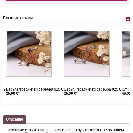
Похожие товары
 92...
Серьги гвоздики из серебра 925 С...
Серьги гвоздики из серебра 925 С...
Купить
25,00 €
*
25,00 €
*
45,00 
Описание
Изящные серьги выполнены из красного
русского золота
585 пробы