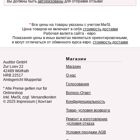
Вы должны быть
авторизованы
для отправки отзыва!
*
Все цены на товары указаны с учетом MwSt.
Цена товаров не включает в себя
стоимость доставки
Рабочая валюта сайта - евро.
Показания цены в иных валютах являються ориентировочными,
и могут отличаться от обменного курса евро.
стоимость доставки
Магазин
Auditor GmbH
Zur Loev 22
Магазин
42489 Wülfrath
HRB 22517
О нас
Amtsgericht Wuppertal
Голосования
* Alle Preise gelten nur für
Onlineshop
Вопрос-Ответ
inkl. MwSt, zzgl. Versandkosten
© 2025
Impressum
|
Контакт
Конфиденциальность
Товар- условия возврата
Ремонт и изготовление
-условия отказа
Условия продажи AGB