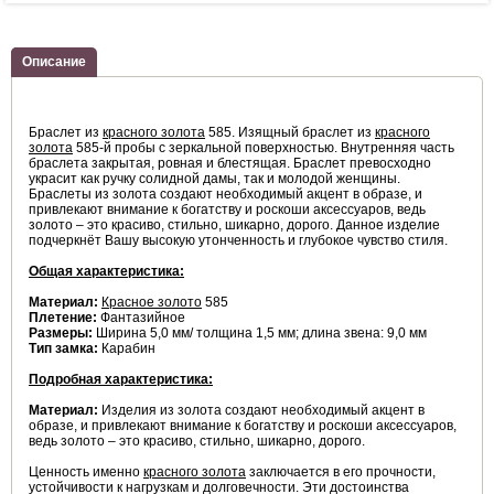
Описание
Браслет из
красного золота
585. Изящный браслет из
красного
золота
585-й пробы с зеркальной поверхностью. Внутренняя часть
браслета закрытая, ровная и блестящая. Браслет превосходно
украсит как ручку солидной дамы, так и молодой женщины.
Браслеты из золота создают необходимый акцент в образе, и
привлекают внимание к богатству и роскоши аксессуаров, ведь
золото – это красиво, стильно, шикарно, дорого. Данное изделие
подчеркнёт Вашу высокую утонченность и глубокое чувство стиля.
Общая характеристика:
Материал:
Красное золото
585
Плетение:
Фантазийное
Размеры:
Ширина 5,0 мм/ толщина 1,5 мм; длина звена: 9,0 мм
Тип замка:
Карабин
Подробная характеристика:
Материал:
Изделия из золота создают необходимый акцент в
образе, и привлекают внимание к богатству и роскоши аксессуаров,
ведь золото – это красиво, стильно, шикарно, дорого.
Ценность именно
красного золота
заключается в его прочности,
устойчивости к нагрузкам и долговечности. Эти достоинства