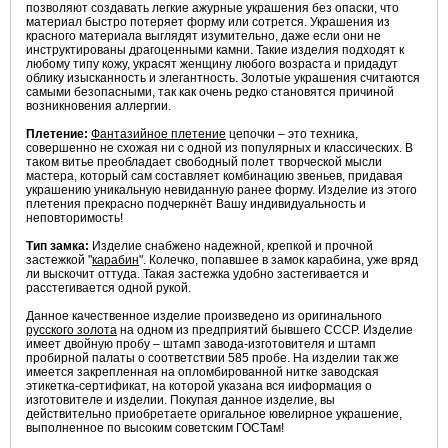
позволяют создавать легкие ажурные украшения без опаски, что
материал быстро потеряет форму или сотрется. Украшения из
красного материала выглядят изумительно, даже если они не
инструктированы драгоценными камни. Такие изделия подходят к
любому типу кожу, украсят женщину любого возраста и придадут
облику изысканность и элегантность. Золотые украшения считаются
самыми безопасными, так как очень редко становятся причиной
возникновения аллергии.
Плетение:
Фантазийное плетение
цепочки – это техника,
совершенно не схожая ни с одной из популярных и классических. В
таком витье преобладает свободный полет творческой мысли
мастера, который сам составляет комбинацию звеньев, придавая
украшению уникальную невиданную ранее форму. Изделие из этого
плетения прекрасно подчеркнёт Вашу индивидуальность и
неповторимость!
Тип замка:
Изделие снабжено надежной, крепкой и прочной
застежкой "
карабин
". Колечко, попавшее в замок карабина, уже вряд
ли выскочит оттуда. Такая застежка удобно застегивается и
расстегивается одной рукой.
Данное качественное изделие произведено из оригинального
русского золота
на одном из предприятий бывшего СССР. Изделие
имеет двойную пробу – штамп завода-изготовителя и штамп
пробирной палаты о соответствии 585 пробе. На изделии так же
имеется закрепленная на опломбированной нитке заводская
этикетка-сертификат, на которой указана вся ииформация о
изготовителе и изделии. Покупая данное изделие, вы
действительно приобретаете оригальное ювелирное украшение,
выполненное по высоким советским ГОСТам!