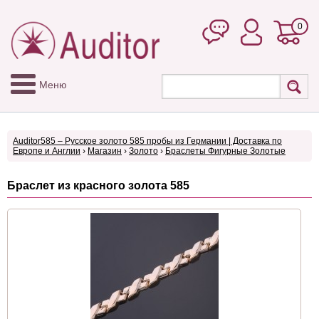
0
Меню
Auditor585 – Русское золото 585 пробы из Германии | Доставка по
Европе и Англии
›
Магазин
›
Золото
›
Браслеты Фигурные Золотые
Браслет из красного золота 585