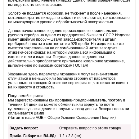
прекрасным дополнением к имиджу. Дама с таким украшением будет
выглядеть стильно и изыскано.
Золото не поддается коррозии, не тускнеет и после нанесения,
металлопокрытие никогда не сойдет и не отслоится, так как связано
на молекулярном уровне с обрабатываемой поверхностью.
Данное качественное изделие произведено из оригинального
русского серебра на одном из предприятий бывшего СССР. Изделие
имеет двойную пробу – штамп завода-изготовителя и штамп
пробирной палаты о соответствии 925 пробе. На изделии так же
имеется закрепленная на опломбированной нитке заводская
этикетка-сертификат, на которой указана вся ииформация о
изготовителе и изделии. Покупая данное изделие, вы
действительно приобретаете оригальное ювелирное украшение,
выполненное по высоким советским ГОСТам!
Указанные здесь параметры украшения могут незначительно
отличаться в меньшую или большую сторону от параметров,
указанных на заводской этикетке-сертификате, что никак не влияет
на их красоту и стоимость.
Покупаем без риска!
Мы зарегестрированы как продавец-предприниматель, поэтому в
течении 14 дней вы можете обменять или вернуть по почте
купленное у нас изделие и получить назад деньги. Возврат посылки
оплачивается Вами!
(Читайте наше AGB - Общие Условия Совершения Покупки)
Задать вопрос:
Отправить вопрос по этому товару
Прибл. Габариты: В/Ш/Д:
1.2 x 2.8 (см)