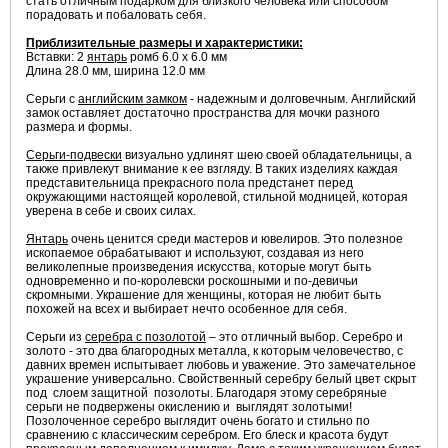
стать отличным подарком для близкого человека или способом
порадовать и побаловать себя.
Приблизительные размеры и характеристики:
Вставки: 2
янтарь
ромб 6.0 х 6.0 мм
Длина 28.0 мм, ширина 12.0 мм
Серьги с
английским замком
- надежным и долговечным. Английский
замок оставляет достаточно пространства для мочки разного
размера и формы.
Серьги-подвески
визуально удлинят шею своей обладательницы, а
также привлекут внимание к ее взгляду. В таких изделиях каждая
представительница прекрасного пола предстанет перед
окружающими настоящей королевой, стильной модницей, которая
уверена в себе и своих силах.
Янтарь
очень ценится среди мастеров и ювелиров. Это полезное
ископаемое обрабатывают и используют, создавая из него
великолепные произведения искусства, которые могут быть
одновременно и по-королевски роскошными и по-девичьи
скромными. Украшение для женщины, которая не любит быть
похожей на всех и выбирает нечто особенное для себя.
Серьги из
серебра с
позолотой
– это отличный выбор. Серебро и
золото - это два благородных металла, к которым человечество, с
давних времен испытывает любовь и уважение. Это замечательное
украшение универсально. Свойственный серебру белый цвет скрыт
под слоем защитной позолоты. Благодаря этому серебряные
серьги не подвержены окислению и выглядят золотыми!
Позолоченное серебро выглядит очень богато и стильно по
сравнению с классическим серебром. Его блеск и красота будут