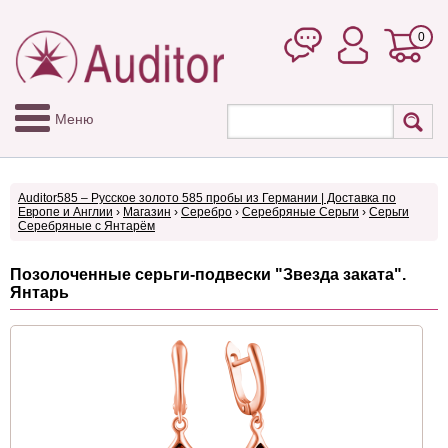
0
Меню
Auditor585 – Русское золото 585 пробы из Германии | Доставка по
Европе и Англии
›
Магазин
›
Серебро
›
Серебряные Серьги
›
Серьги
Серебряные с Янтарём
Позолоченные серьги-подвески "Звезда заката".
Янтарь