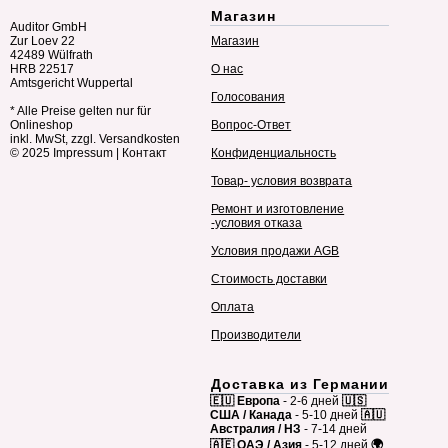
Магазин
Auditor GmbH
Zur Loev 22
Магазин
42489 Wülfrath
HRB 22517
О нас
Amtsgericht Wuppertal
Голосования
* Alle Preise gelten nur für
Onlineshop
Вопрос-Ответ
inkl. MwSt, zzgl. Versandkosten
© 2025
Impressum
|
Контакт
Конфиденциальность
Товар- условия возврата
Ремонт и изготовление
-условия отказа
Условия продажи AGB
Стоимость доставки
Оплата
Производители
Доставка из Германии
🇪🇺 Европа
- 2-6 дней
🇺🇸
США / Канада
- 5-10 дней
🇦🇺
Австралия / НЗ
- 7-14 дней
🇦🇪 ОАЭ / Азия
- 5-12 дней
🌍