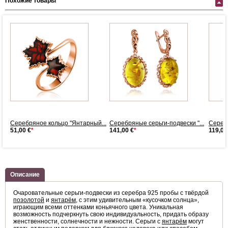
Похожие товары
..
Серебряное кольцо "Янтарный...
Серебряные серьги-подвески "...
Серебр
51,00 €
*
141,00 €
*
119,00
Описание
Очаровательные серьги-подвески из серебра 925 пробы с твёрдой
позолотой
и
янтарём
, с этим удивительным «кусочком солнца»,
играющим всеми оттенками коньячного цвета. Уникальная
возможность подчеркнуть свою индивидуальность, придать образу
женственности, солнечности и нежности. Серьги с
янтарём
могут