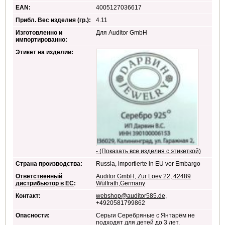
EAN:
4005127036617
Прибл. Вес изделия (гр.):
4.11
Изготовленно и
Для Auditor GmbH
импортированно:
Этикет на изделии:
- (Показать все изделия с этикеткой)
Страна производства:
Russia, importierte in EU vor Embargo
Ответственный
Auditor GmbH, Zur Loev 22, 42489
дистрибьютор в ЕС
:
Wülfrath,Germany
Контакт:
webshop@auditor585.de
,
+4920581799862
Опасности:
Серьги Серебряные с Янтарём не
подходят для детей до 3 лет.