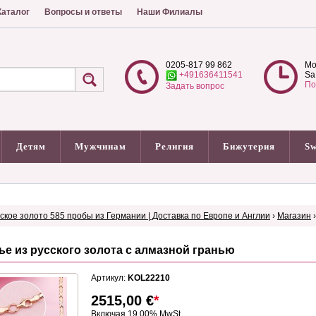
аталог
Вопросы и ответы
Наши Филиалы
0205-817 99 862
Mo
+491636411541
Sa
По
Задать вопрос
Детям
Мужчинам
Религия
Бижутерия
Sw
сское золото 585 пробы из Германии | Доставка по Европе и Англии
›
Магазин
ье из русского золота с алмазной гранью
Артикул:
KOL22210
2515,00
€
*
Включая 19.00% MwSt