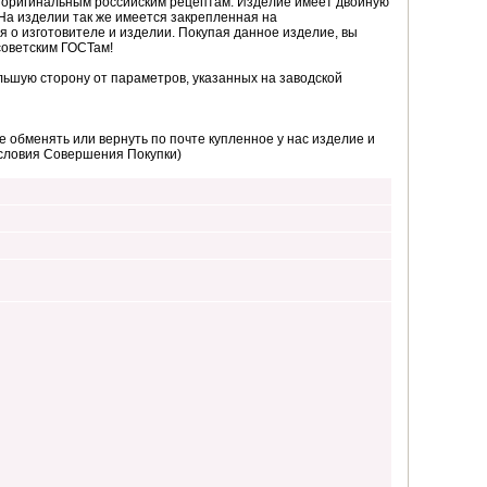
о оригинальным российским рецептам. Изделие имеет двойную
На изделии так же имеется закрепленная на
я о изготовителе и изделии. Покупая данное изделие, вы
советским ГОСТам!
ьшую сторону от параметров, указанных на заводской
 обменять или вернуть по почте купленное у нас изделие и
Условия Совершения Покупки)