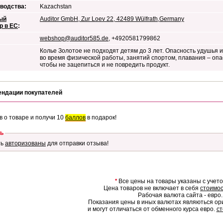
водства:
Kazachstan
ый
Auditor GmbH, Zur Loev 22, 42489 Wülfrath,Germany
р в ЕС
:
webshop@auditor585.de
, +4920581799862
Колье Золотое не подходят детям до 3 лет. Опасность удушья и
во время физической работы, занятий спортом, плавания – опа
чтобы не зацепиться и не повредить продукт.
ендации покупателей
в о товаре и получи 10
баллов
в подарок!
ь
ть
авторизованы
для отправки отзыва!
*
Все цены на товары указаны с учет
Цена товаров не включает в себя
стоимос
Рабочая валюта сайта - евро.
Показания цены в иных валютах являються о
и могут отличаться от обменного курса евро.
ст