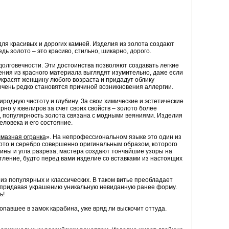
ля красивых и дорогих камней. Изделия из золота создают
дь золото – это красиво, стильно, шикарно, дорого.
 долговечности. Эти достоинства позволяют создавать легкие
ения из красного материала выглядят изумительно, даже если
украсят женщину любого возраста и придадут облику
очень редко становятся причиной возникновения аллергии.
родную чистоту и глубину. За свои химические и эстетические
но у ювелиров за счет своих свойств – золото более
, популярность золота связана с модными веяниями. Изделия
ловека и его состояние.
мазная огранка
». На непрофессиональном языке это один из
ото и серебро совершенно оригинальным образом, которого
ины и угла разреза, мастера создают тончайшие узоры на
тление, будто перед вами изделие со вставками из настоящих
 из популярных и классических. В таком витье преобладает
, придавая украшению уникальную невиданную ранее форму.
ь!
 попавшее в замок карабина, уже вряд ли выскочит оттуда.