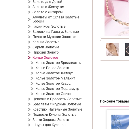
Золото для Детей
Золото с Жемчугом
Золото с Янтарём
Амулеты от Сглаза Золотые,
Броши
Гарнитуры Золотые
Заколки на Галстук Золотые
Печатки Мужские Золотые
Кольца Золотые
Серьги Золотые
Пирсинг Золото
Колье Золотое
Колье Золотое Бриллианты
Колье Белое Золото
Колье Золотое Жемчуг
Колье Золотое Малахит
Колье Золотое Кварц
Колье Золотое Перламутр
Колье Золотое Оникс
Цепочки и Браслеты Золотые
Похожие товары
Браслеты Фигурные Золотые
Крестики Нательные Золотые
Подвески Кулоны Золотые
Знаки Зодиака Золото
Шнуры для Кулонов