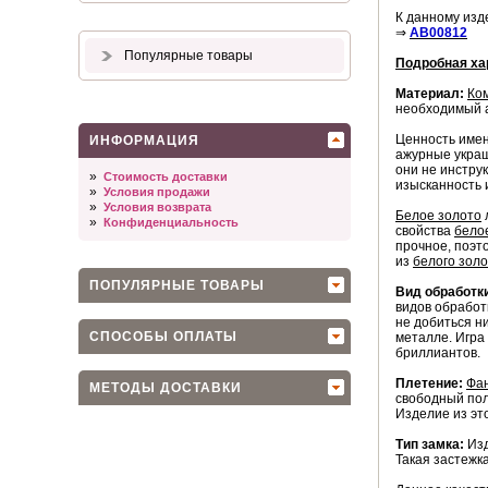
К данному изд
⇒
AB00812
Популярные товары
Подробная ха
Материал:
Ко
необходимый ак
Ценность име
ИНФОРМАЦИЯ
ажурные украш
они не инстру
»
Стоимость доставки
изысканность 
»
Условия продажи
»
Условия возврата
Белое золото
»
Конфиденциальность
свойства
бело
прочное, поэт
из
белого зол
ПОПУЛЯРНЫЕ ТОВАРЫ
Вид обработк
видов обработ
не добиться н
СПОСОБЫ ОПЛАТЫ
металле. Игра
бриллиантов.
Плетение:
Фан
МЕТОДЫ ДОСТАВКИ
свободный пол
Изделие из эт
Тип замка:
Изд
Такая застежка