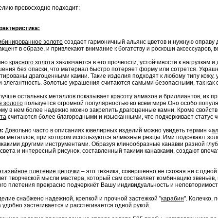
елию превосходно подходит:
рактеристика:
мбинированное золото
создает гармоничный альянс цветов и нужную оправу д
цент в образе, и привлекают внимание к богатству и роскоши аксессуаров, ве
нно
красного золота
заключается в его прочности, устойчивости к нагрузкам и
ения без опаски, что материал быстро потеряет форму или сотрется. Украш
ктированы драгоценными камни. Такие изделия подходят к любому типу кожу, 
и элегантность. Золотые украшения считаются самыми безопасными, так как 
лучше остальных металлов показывает красоту алмазов и бриллиантов, их при
е золото
пользуется огромной популярностью во всем мире.Оно особо популяр
ому в нем более надежно можно закрепить драгоценные камни. Кроме свойств
ота
считаются более благородными и изысканными, что подчеркивает статус че
и:
Довольно часто в описаниях ювелирных изделий можно увидеть термин «
ал
ки металлов, при котором используются алмазные резцы. Ими подсекают зол
икакими другими инструментами. Образуя клинообразные канавки разной глуб
 света и интересный рисунок, составленный такими канавками, создают впеча
тазийное плетение цепочки
– это техника, совершенно не схожая ни с одной
ет творческой мысли мастера, который сам составляет комбинацию звеньев
ого плетения прекрасно подчеркнёт Вашу индивидуальность и неповторимост
елие снабжено надежной, крепкой и прочной застежкой "
карабин
". Колечко,
 удобно застегивается и расстегивается одной рукой.