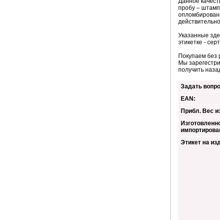
Данное качест
пробу – штамп
опломбированн
действительно
Указанные зде
этикетке - сер
Покупаем без 
Мы зарегестри
получить наза
Задать вопро
EAN:
Прибл. Вес из
Изготовленно
импортирова
Этикет на из