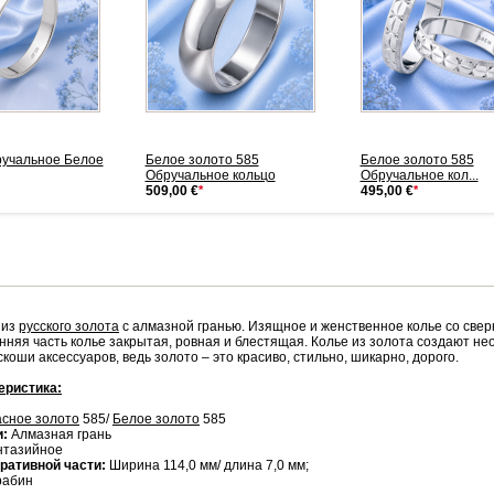
ручальное Белое
Белое золото 585
Белое золото 585
Обручальное кольцо
Обручальное кол...
509,00 €
*
495,00 €
*
 из
русского золота
с алмазной гранью. Изящное и женственное колье со све
нняя часть колье закрытая, ровная и блестящая. Колье из золота создают не
скоши аксессуаров, ведь золото – это красиво, стильно, шикарно, дорого.
еристика:
асное золото
585/
Белое золото
585
и:
Алмазная грань
нтазийное
ративной части:
Ширина 114,0 мм/ длина 7,0 мм;
рабин