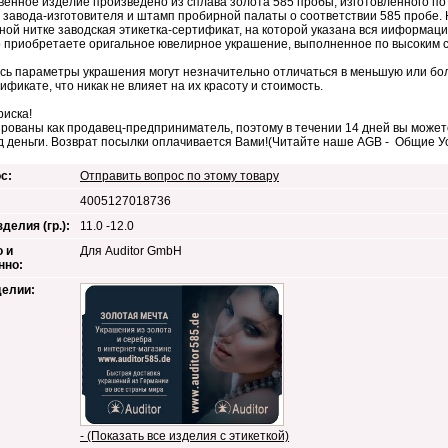
венное изделие произведено из сплава золота 585 пробы, изготовленного п
 завода-изготовителя и штамп пробирной палаты о соответствии 585 пробе. 
ой нитке заводская этикетка-сертификат, на которой указана вся ииформаци
 приобретаете оригальное ювелирное украшение, выполненное по высоким 
сь параметры украшения могут незначительно отличаться в меньшую или бол
тификате, что никак не влияет на их красоту и стоимость.
риска!
рованы как продавец-предприниматель, поэтому в течении 14 дней вы можете
д деньги. Возврат посылки оплачивается Вами!(Читайте наше AGB - Общие 
с:
Отправить вопрос по этому товару
4005127018736
делия (гр.):
11.0 -12.0
 и
Для Auditor GmbH
нно:
делии:
- (Показать все изделия с этикеткой)