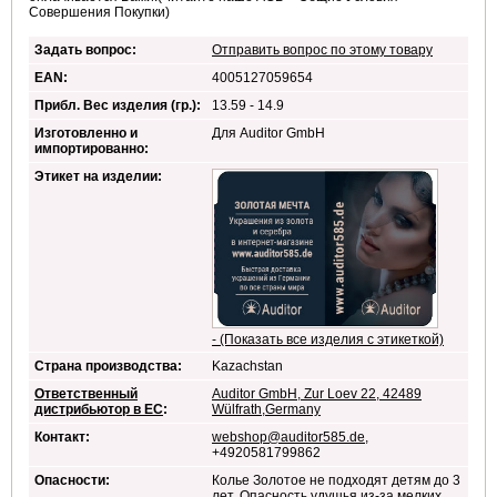
Совершения Покупки)
Задать вопрос:
Отправить вопрос по этому товару
EAN:
4005127059654
Прибл. Вес изделия (гр.):
13.59 - 14.9
Изготовленно и
Для Auditor GmbH
импортированно:
Этикет на изделии:
- (Показать все изделия с этикеткой)
Страна производства:
Kazachstan
Ответственный
Auditor GmbH, Zur Loev 22, 42489
дистрибьютор в ЕС
:
Wülfrath,Germany
Контакт:
webshop@auditor585.de
,
+4920581799862
Опасности:
Колье Золотое не подходят детям до 3
лет. Опасность удушья из-за мелких