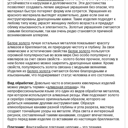
устойчивости к нагрузкам и долговечности. Эти достоинства
позволяют создавать легкие ажурные украшения без опаски, что
материал быстро потеряет форму или сотрется. Украшения из
красного материала выглядят изумительно, даже если они не
инструктированы драгоценными камни. Такие изделия подходят к
любому типу кожу, украсят женщину любого возраста и придадут
облику изысканность и элегантность. Золотые украшения считаются
самыми безопасными, так как очень редко становятся причиной
возникновения аллергии.
Белое золото
лучше остальных металлов показывает красоту
алмазов и бриллиантов, их природную чистоту и глубину. За свои
химические и эстетические свойства
белое золото
пользуется
огромной популярностью во всем мире.Оно особо популярно у
ювелиров за счет своих свойств – золото более прочное, поэтому в
нем более надежно можно закрепить драгоценные камни. Кроме
свойств, популярность золота связана с модными веяниями.
Изделия из
белого золота
считаются более благородными и
изысканными, что подчеркивает статус человека и его состояние.
Вид обработки:
Довольно часто в описаниях ювелирных изделий
можно увидеть термин «
алмазная огранка
». На
непрофессиональном языке это один из видов обработки металлов,
при котором используются алмазные резцы. Ими подсекают золото
и серебро совершенно оригинальным образом, которого не
добиться никакими другими инструментами. Образуя
клинообразные канавки разной глубины и угла разреза, мастера
создают тончайшие узоры на металле. Игра света и интересный
рисунок, составленный такими канавками, создают впечатление,
будто перед вами изделие со вставками из настоящих бриллиантов.
Плетение:
Фантазийное плетение цепочки
– это техника,