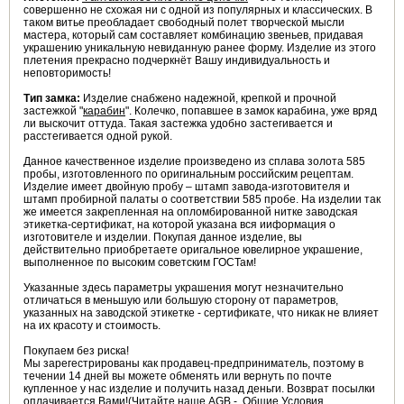
совершенно не схожая ни с одной из популярных и классических. В
таком витье преобладает свободный полет творческой мысли
мастера, который сам составляет комбинацию звеньев, придавая
украшению уникальную невиданную ранее форму. Изделие из этого
плетения прекрасно подчеркнёт Вашу индивидуальность и
неповторимость!
Тип замка:
Изделие снабжено надежной, крепкой и прочной
застежкой "
карабин
". Колечко, попавшее в замок карабина, уже вряд
ли выскочит оттуда. Такая застежка удобно застегивается и
расстегивается одной рукой.
Данное качественное изделие произведено из сплава золота 585
пробы, изготовленного по оригинальным российским рецептам.
Изделие имеет двойную пробу – штамп завода-изготовителя и
штамп пробирной палаты о соответствии 585 пробе. На изделии так
же имеется закрепленная на опломбированной нитке заводская
этикетка-сертификат, на которой указана вся ииформация о
изготовителе и изделии. Покупая данное изделие, вы
действительно приобретаете оригальное ювелирное украшение,
выполненное по высоким советским ГОСТам!
Указанные здесь параметры украшения могут незначительно
отличаться в меньшую или большую сторону от параметров,
указанных на заводской этикетке - сертификате, что никак не влияет
на их красоту и стоимость.
Покупаем без риска!
Мы зарегестрированы как продавец-предприниматель, поэтому в
течении 14 дней вы можете обменять или вернуть по почте
купленное у нас изделие и получить назад деньги. Возврат посылки
оплачивается Вами!(Читайте наше AGB - Общие Условия