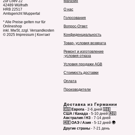
Zur Loev 22
Магазин
42489 Wülfrath
HRB 22517
О нас
Amtsgericht Wuppertal
Голосования
* Alle Preise gelten nur für
Onlineshop
Вопрос-Ответ
inkl. MwSt, zzgl. Versandkosten
© 2025
Impressum
|
Контакт
Конфиденциальность
Товар- условия возврата
Ремонт и изготовление
-условия отказа
Условия продажи AGB
Стоимость доставки
Оплата
Производители
Доставка из Германии
🇪🇺 Европа
- 2-6 дней
🇺🇸
США / Канада
- 5-10 дней
🇦🇺
Австралия / НЗ
- 7-14 дней
🇦🇪 ОАЭ / Азия
- 5-12 дней
🌍
Другие страны
- 7-21 день