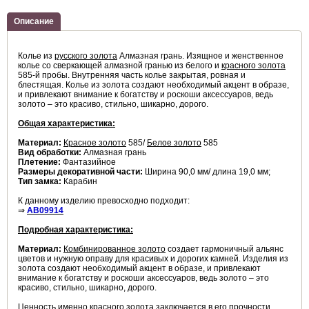
Описание
Колье из
русского золота
Алмазная грань. Изящное и женственное
колье со сверкающей алмазной гранью из белого и
красного золота
585-й пробы. Внутренняя часть колье закрытая, ровная и
блестящая. Колье из золота создают необходимый акцент в образе,
и привлекают внимание к богатству и роскоши аксессуаров, ведь
золото – это красиво, стильно, шикарно, дорого.
Общая характеристика:
Материал:
Красное золото
585/
Белое золото
585
Вид обработки:
Алмазная грань
Плетение:
Фантазийное
Размеры декоративной части:
Ширина 90,0 мм/ длина 19,0 мм;
Тип замка:
Карабин
К данному изделию превосходно подходит:
⇒
AB09914
Подробная характеристика:
Материал:
Комбинированное золото
создает гармоничный альянс
цветов и нужную оправу для красивых и дорогих камней. Изделия из
золота создают необходимый акцент в образе, и привлекают
внимание к богатству и роскоши аксессуаров, ведь золото – это
красиво, стильно, шикарно, дорого.
Ценность именно
красного золота
заключается в его прочности,