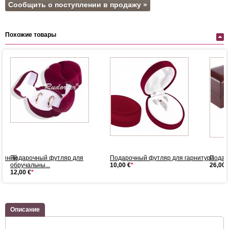
Сообщить о поступлении в продажу »
Похожие товары
ашений
Подарочный футляр для
Подарочный футляр для гарнитура
Подар
обручальны...
10,00 €
*
26,00 
12,00 €
*
Описание