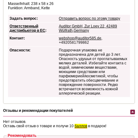
Masse/Inhalt: 238 x 58 x 26
Funktion: Armband, Kette
Задать вопрос:
Отправить вопрос по этому товару
Ответственный
Auditor GmbH, Zur Loev 22, 42489
дистрибьютор в ЕС
:
Wülfrath,Germany
Контакт:
webshop@auditor585.de
,
+4920581799862
Опасности:
Подарочная упаковка не
предназначена для детей до 3 лет.
Опасность удушья от проглатываемых
мелких деталей. Избегайте контакта с
водой, химическими веществами,
моющими средствами или
парфюмерией/косметикой, чтобы
предотвратить обесцвечивание и
повреждение поверхности. Редко
встречается возможность кожной
аллергической реакции.
Отзывы и рекомендации покупателей
Нет отзывов.
Оставь свой отзыв о товаре и получи 10
баллов
в подарок!
Рекомендовать