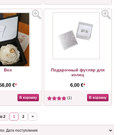
Box
Подарочный футляр для
колец
56,00 €
*
6,00 €
*
В корзину
В корзину
(1)
з 2
1
2
>