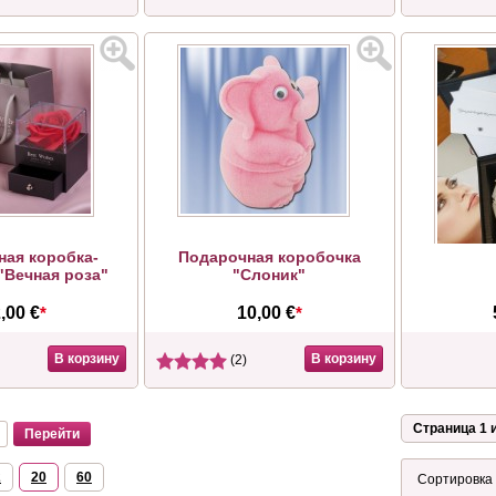
ная коробка-
Подарочная коробочка
"Вечная роза"
"Слоник"
,00 €
*
10,00 €
*
В корзину
В корзину
(2)
Страница 1 и
2
20
60