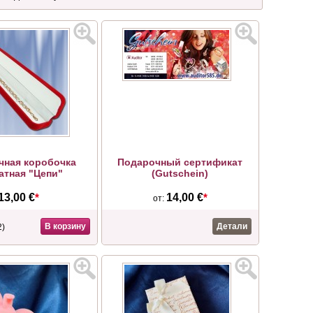
чная коробочка
Подарочный сертификат
атная "Цепи"
(Gutschein)
13,00 €
*
14,00 €
*
от:
В корзину
Детали
2)