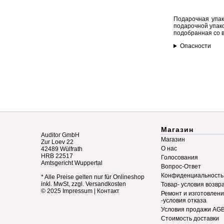
Подарочная упак
подарочной упако
подобранная со 
Опасности
Магазин
Auditor GmbH
Магазин
Zur Loev 22
О нас
42489 Wülfrath
HRB 22517
Голосования
Amtsgericht Wuppertal
Вопрос-Ответ
Конфиденциальность
* Alle Preise gelten nur für Onlineshop
inkl. MwSt, zzgl. Versandkosten
Товар- условия возвр
© 2025
Impressum
|
Контакт
Ремонт и изготовлен
-условия отказа
Условия продажи AG
Стоимость доставки