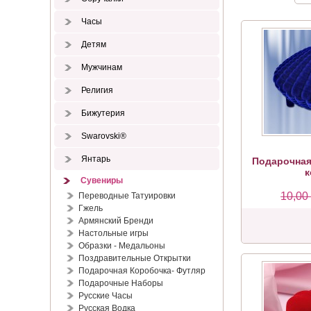
Часы
Детям
Мужчинам
Религия
Бижутерия
Swarovski®
Янтарь
Подарочная
к
Сувениры
10,00
Переводные Татуировки
Гжель
Армянский Бренди
Настольные игры
Образки - Медальоны
Поздравительные Открытки
Подарочная Коробочка- Футляр
Подарочные Наборы
Русские Часы
Русская Водка