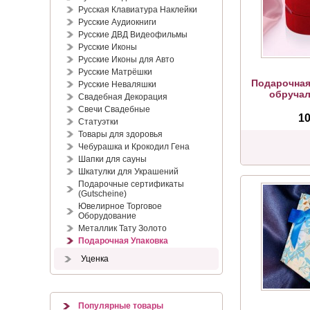
Русская Клавиатура Наклейки
Русские Аудиокниги
Русские ДВД Видеофильмы
Русские Иконы
Русские Иконы для Авто
Русские Матрёшки
Подарочная
Русские Неваляшки
обручал
Свадебная Декорация
Свечи Свадебные
10
Статуэтки
Товары для здоровья
Чебурашка и Крокодил Гена
Шапки для сауны
Шкатулки для Украшений
Подарочные сертификаты
(Gutscheine)
Ювелирное Торговое
Оборудование
Металлик Тату Золото
Подарочная Упаковка
Уценка
Популярные товары