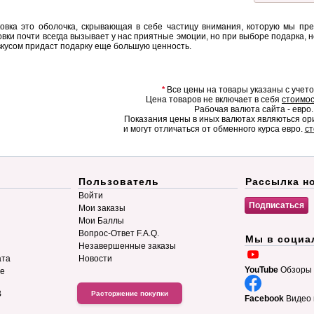
овка это оболочка, скрывающая в себе частицу внимания, которую мы пр
вки почти всегда вызывает у нас приятные эмоции, но при выборе подарка, н
вкусом придаст подарку еще большую ценность.
*
Все цены на товары указаны с учет
Цена товаров не включает в себя
стоимос
Рабочая валюта сайта - евро.
Показания цены в иных валютах являються о
и могут отличаться от обменного курса евро.
ст
Пользователь
Рассылка н
Войти
Мои заказы
Мои Баллы
Вопрос-Ответ F.A.Q.
Мы в социа
Незавершенные заказы
ата
Новости
YouTube
Обзоры 
ие
B
Расторжение покупки
Facebook
Видео 