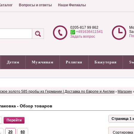
аталог
Вопросы и ответы
Наши Филиалы
0205-817 99 862
Mo
+491636411541
Sa
По
Задать вопрос
Детям
Мужчинам
Религия
Бижутерия
Sw
сское золото 585 пробы из Германии | Доставка по Европе и Англии
›
Магазин
паковка - Обзор товаров
Страница 1 и
2
20
60