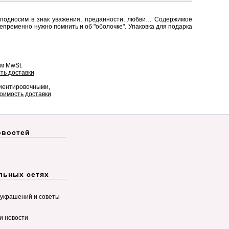
еподносим в знак уважения, преданности, любви… Содержимое
епременно нужно помнить и об "оболочке". Упаковка для подарка
ом MwSt.
ть доставки
риентировочными,
оимость доставки
овостей
льных сетях
украшений и советы
и новости