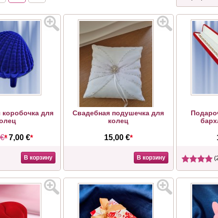
 коробочка для
Свадебная подушечка для
Подаро
олец
колец
барх
 €
*
7,00 €
*
15,00 €
*
В корзину
В корзину
(