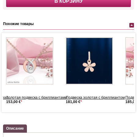
В КОРЗИНУ
Похожие товары
рас...
Золотая подвеска с бриллиантами
Подвеска золотая с бриллиантом
Подвес
153,00 €
*
181,00 €
*
185,00
Описание