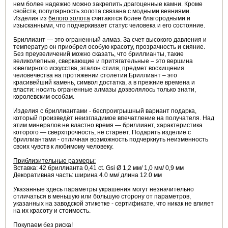
нем более надежно можно закрепить драгоценные камни. Кроме
свойств, популярность золота связана с модными веяниями.
Изделия из
белого золота
считаются более благородными и
изысканными, что подчеркивает статус человека и его состояние.
Бриллиант — это ограненный алмаз. За счет высокого давления и
температур он приобрел особую красоту, прозрачность и сияние.
Без преувеличений можно сказать, что бриллианты, такие
великолепные, сверкающие и притягательные – это вершина
ювелирного искусства, эталон стиля, предмет восхищения
человечества на протяжении столетии.Бриллиант – это
красивейший камень, символ достатка, а в прежние времена и
власти: носить ограненные алмазы дозволялось только знати,
королевским особам.
Изделия с бриллиантами - беспроигрышный вариант подарка,
который произведёт неизгладимое впечатление на получателя. Над
этим минералов не властно время — бриллиант, характеристика
которого — сверхпрочность, не стареет. Подарить изделие с
бриллиантами - отличная возможность подчеркнуть неизменность
своих чувств к любимому человеку.
Приблизительные размеры:
Вставка: 42 бриллианта 0,41
ct. Gsi Ø 1,2 мм/ 1,0 мм/ 0,9 мм
Декоративная часть: ширина 4.0 мм/ длина 12.0 мм
Указанные здесь параметры украшения могут незначительно
отличаться в меньшую или большую сторону от параметров,
указанных на заводской этикетке - сертификате, что никак не влияет
на их красоту и стоимость.
Покупаем без риска!