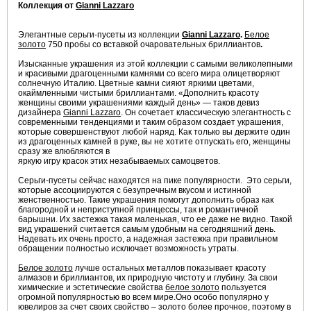
Коллекция от
Gianni Lazzaro
Элегантные серьги-пусеты
из коллекции
Gianni Lazzaro
.
Белое
золото
750 пробы со вставкой очаровательных бриллиантов
.
Изысканные украшения из этой коллекции с самыми великолепными
и красивыми драгоценными камнями со всего мира олицетворяют
солнечную Италию. Цветные камни сияют яркими цветами,
окаймленными чистыми бриллиантами. «Дополнить красоту
женщины своими украшениями каждый день» — таков девиз
дизайнера
Gianni Lazzaro
. Он сочетает классическую элегантность с
современными тенденциями и таким образом создает украшения,
которые совершенствуют любой наряд. Как только вы держите один
из драгоценных камней в руке, вы не хотите отпускать его, женщины
сразу же влюбляются в
яркую игру красок этих незабываемых самоцветов.
Серьги-пусеты сейчас находятся на пике популярности. Это серьги,
которые ассоциируются с безупречным вкусом и истинной
женственностью. Такие украшения помогут дополнить образ как
благородной и неприступной принцессы, так и романтичной
барышни. Их застежка такая маленькая, что ее даже не видно. Такой
вид украшений считается самым удобным на сегодняшний день.
Надевать их очень просто, а надежная застежка при правильном
обращении полностью исключает возможность утраты.
Белое золото
лучше остальных металлов показывает красоту
алмазов и бриллиантов, их природную чистоту и глубину. За свои
химические и эстетические свойства
белое золото
пользуется
огромной популярностью во всем мире.Оно особо популярно у
ювелиров за счет своих свойство – золото более прочное, поэтому в