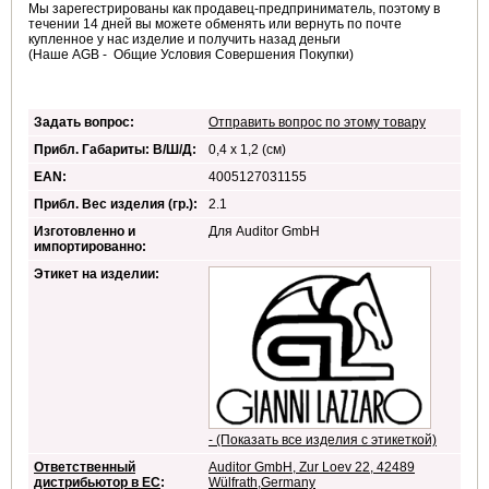
Мы зарегестрированы как продавец-предприниматель, поэтому в
течении 14 дней вы можете обменять или вернуть по почте
купленное у нас изделие и получить назад деньги
(Наше AGB - Общие Условия Совершения Покупки)
Задать вопрос:
Отправить вопрос по этому товару
Прибл. Габариты: В/Ш/Д:
0,4 x 1,2 (см)
EAN:
4005127031155
Прибл. Вес изделия (гр.):
2.1
Изготовленно и
Для Auditor GmbH
импортированно:
Этикет на изделии:
- (Показать все изделия с этикеткой)
Ответственный
Auditor GmbH, Zur Loev 22, 42489
дистрибьютор в ЕС
:
Wülfrath,Germany