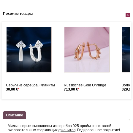
Похожие товары
Серьги из серебра. Фианиты
Russisches Gold Ohrringe
Золоты
30,00 €
*
713,00 €
*
329,00
Описание
Милые серьги выполнены из серебра 925 пробы со вставкой
очаровательных сверкающих
фианитов
. Родированное покрытие!