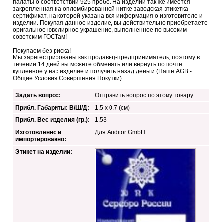
палаты о соответствии 925 пробе. На изделии так же имеется
закрепленная на опломбированной нитке заводская этикетка-
сертификат, на которой указана вся ииформация о изготовителе и
изделии. Покупая данное изделие, вы действительно приобретаете
оригальное ювелирное украшение, выполненное по высоким
советским ГОСТам!
Покупаем без риска!
Мы зарегестрированы как продавец-предприниматель, поэтому в
течении 14 дней вы можете обменять или вернуть по почте
купленное у нас изделие и получить назад деньги (Наше AGB -
Общие Условия Совершения Покупки)
Задать вопрос:
Отправить вопрос по этому товару
Прибл. Габариты: В/Ш/Д:
1.5 x 0.7 (см)
Прибл. Вес изделия (гр.):
1.53
Изготовленно и
Для Auditor GmbH
импортированно:
Этикет на изделии: