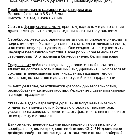
Такие серьги прекрасно украсят Вашу маленькую принцессу!
Приблизительные размеры и характеристики:
Вставка: 2 фианита 6.5 х 6.5 мм
Высота 15.0 мм, ширина 7.0 мм
Серьги с
французским замком,
простым, надежным и долговечным -
дужка замка крепится сзади накидным золотым треугольником.
Серебро
является драгоценным металлом, в природе его находят в
виде самородков. У этого драгоценного металла отличная ковкость,
и он очень популярен у ювелиров. Они создают из него уникальные
шедевры ювелирного искусства. Серебро 925 пробы называют
стерлинговым. Это прочный и безукоризненно белый материал.
Родирование
добавляет изделию дополнительной прочности,
влияет на долговечность и внешний вид украшения. Оно позволяет
сохранить первозданный цвет украшения, защищает его от
окисления, потемнения и делает его устойчивее к царапинам.
Фианит
уникален, он отличается красотой, универсальностью,
разнообразием, разноцветностью. Украшения с цветными камнями
выглядят празднично.
Указанные здесь параметры украшения могут незначительно
отличаться в меньшую или большую сторону от параметров,
указанных на заводской этикетке-сертификате, что никак не влияет
на их красоту и стоимость
Данное качественное изделие произведено из оригинального
серебра на одном из предприятий бывшего СССР. Изделие имеет
двойную пробу – штамп завода-изготовителя и штамп пробирной