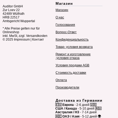
Магазин
Auditor GmbH
Zur Loev 22
Магазин
42489 Wülfrath
HRB 22517
О нас
Amtsgericht Wuppertal
Голосования
* Alle Preise gelten nur für
Onlineshop
Вопрос-Ответ
inkl. MwSt, zzgl. Versandkosten
© 2025
Impressum
|
Контакт
Конфиденциальность
Товар- условия возврата
Ремонт и изготовление
-условия отказа
Условия продажи AGB
Стоимость доставки
Оплата
Производители
Доставка из Германии
🇪🇺 Европа
- 2-6 дней
🇺🇸
США / Канада
- 5-10 дней
🇦🇺
Австралия / НЗ
- 7-14 дней
🇦🇪 ОАЭ / Азия
- 5-12 дней
🌍