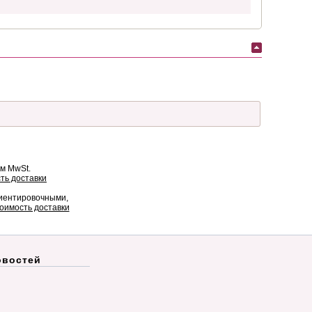
ом MwSt.
ть доставки
риентировочными,
оимость доставки
овостей