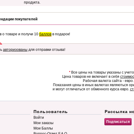
продукта.
ендации покупателей
в о товаре и получи 10
баллов
в подарок!
ь
ть
авторизованы
для отправки отзыва!
*
Все цены на товары указаны с учет
Цена товаров не включает в себя
стоимос
Рабочая валюта сайта - евро.
Показания цены в иных валютах являються о
и могут отличаться от обменного курса евро.
ст
Пользователь
Рассылка н
Войти
Мои заказы
Мои Баллы
Вопрос-Ответ F.A.Q.