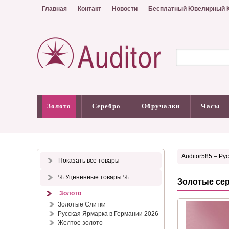
Главная
Контакт
Новости
Бесплатный Ювелирный К
Золото
Серебро
Обручалки
Часы
Auditor585 – Ру
Показать все товары
% Уцененные товары %
Золотые сер
Золото
Золотые Слитки
Русская Ярмарка в Германии 2026
Желтое золото