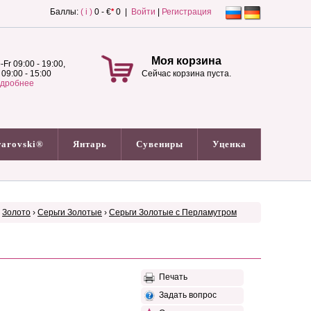
Баллы:
( i )
0 - €
*
0 |
Войти
|
Регистрация
Моя корзина
-Fr 09:00 - 19:00,
 09:00 - 15:00
Сейчас корзина пуста.
дробнее
arovski®
Янтарь
Сувениры
Уценка
›
Золото
›
Серьги Золотые
›
Серьги Золотые с Перламутром
Печать
Задать вопрос