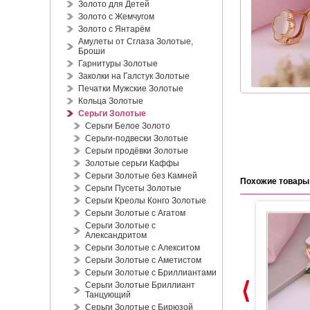
Золото для Детей
Золото с Жемчугом
Золото с Янтарём
Амулеты от Сглаза Золотые,
Броши
Гарнитуры Золотые
Заколки на Галстук Золотые
Печатки Мужские Золотые
Кольца Золотые
Серьги Золотые
Серьги Белое Золото
Серьги-подвески Золотые
Серьги продёвки Золотые
Золотые серьги Каффы
Серьги Золотые без Камней
Похожие товары
Серьги Пусеты Золотые
Серьги Креолы Конго Золотые
Серьги Золотые с Агатом
Серьги Золотые с
Александритом
Серьги Золотые с Алекситом
Серьги Золотые с Аметистом
Серьги Золотые с Бриллиантами
Серьги Золотые Бриллиант
Танцующий
Серьги Золотые с Бирюзой