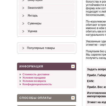
Бижутерия
богатству и ро
устойчивости 
Swarovski®
форму или сот
подходят к лю
безопасными, 
Янтарь
По-королевск
Сувениры
обитают в прес
именно в нём 
Уценка
обитать как в 
натурального 
Указанные зде
этикетке - сер
Популярные товары
Покупаем без 
Мы зарегестри
получить наза
ИНФОРМАЦИЯ
Задать вопро
»
Стоимость доставки
Прибл. Габар
»
Условия продажи
»
Условия возврата
EAN:
»
Конфиденциальность
Прибл. Вес из
Изготовленно
импортирова
СПОСОБЫ ОПЛАТЫ
Этикет на из