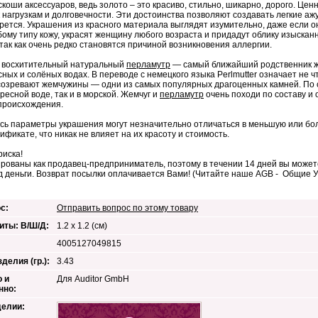
скоши аксессуаров, ведь золото – это красиво, стильно, шикарно, дорого. Це
к нагрузкам и долговечности. Эти достоинства позволяют создавать легкие а
рется. Украшения из красного материала выглядят изумительно, даже если о
бому типу кожу, украсят женщину любого возраста и придадут облику изыска
так как очень редко становятся причиной возникновения аллергии.
и восхитительный натуральный
перламутр
— самый ближайший родственник же
ных и солёных водах. В переводе с немецкого языка Perlmutter означает не чт
созревают жемчужины — одни из самых популярных драгоценных камней. По с
пресной воде, так и в морской. Жемчуг и
перламутр
очень походи по составу и
происхождения.
сь параметры украшения могут незначительно отличаться в меньшую или бол
тификате, что никак не влияет на их красоту и стоимость.
риска!
рованы как продавец-предприниматель, поэтому в течении 14 дней вы можете
д деньги. Возврат посылки оплачивается Вами! (Читайте наше AGB - Общие 
с:
Отправить вопрос по этому товару
иты: В/Ш/Д:
1.2 x 1.2 (см)
4005127049815
делия (гр.):
3.43
 и
Для Auditor GmbH
нно:
делии: