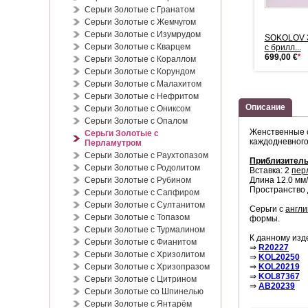
Серьги Золотые с Гранатом
Серьги Золотые с Жемчугом
Серьги Золотые с Изумрудом
Золотая подвеска икона
Золотые подвески 585
SOKOLOV З
Серьги Золотые с Кварцем
235,00 €
*
Фианиты
с брилл...
155,00 €
*
699,00 €
*
Серьги Золотые с Кораллом
Серьги Золотые с Корундом
Серьги Золотые с Малахитом
Серьги Золотые с Нефритом
Описание
Серьги Золотые с Ониксом
Серьги Золотые с Опалом
Женственные 
Серьги Золотые с
каждодневного
Перламутром
Серьги Золотые с Раухтопазом
Приблизитель
Серьги Золотые с Родолитом
Вставка: 2
пер
Серьги Золотые с Рубином
Длина 12.0 мм
Пространство д
Серьги Золотые с Сапфиром
Серьги Золотые с Султанитом
Серьги с
англи
Серьги Золотые с Топазом
формы.
Серьги Золотые с Турмалином
К данному изд
Серьги Золотые с Фианитом
⇒
R20227
Серьги Золотые с Хризолитом
⇒
KOL20250
Серьги Золотые с Хризопразом
⇒
KOL20219
⇒
KOL87367
Серьги Золотые с Цитрином
⇒
AB20239
Серьги Золотые со Шпинелью
Серьги Золотые с Янтарём