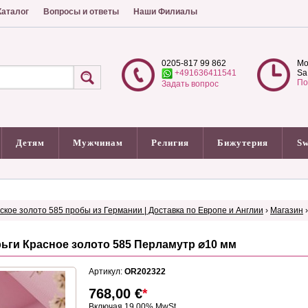
аталог
Вопросы и ответы
Наши Филиалы
0205-817 99 862
Mo
+491636411541
Sa
По
Задать вопрос
Детям
Мужчинам
Религия
Бижутерия
Sw
сское золото 585 пробы из Германии | Доставка по Европе и Англии
›
Магазин
ьги Красное золото 585 Перламутр ⌀10 мм
Артикул:
OR202322
768,00
€
*
Включая 19.00% MwSt