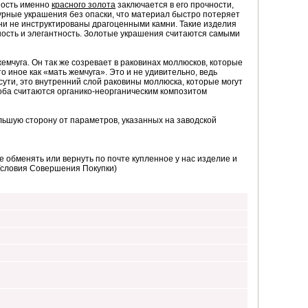
нность именно
красного золота
заключается в его прочности,
журные украшения без опаски, что материал быстро потеряет
ни не инструктированы драгоценными камни. Такие изделия
нность и элегантность. Золотые украшения считаются самыми
мчуга. Он так же созревает в раковинах моллюсков, которые
о иное как «мать жемчуга». Это и не удивительно, ведь
ути, это внутренний слой раковины моллюска, которые могут
 оба считаются органико-неорганическим композитом
ьшую сторону от параметров, указанных на заводской
 обменять или вернуть по почте купленное у нас изделие и
Условия Совершения Покупки)