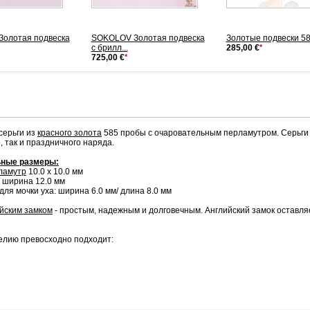
олотая подвеска
SOKOLOV Золотая подвеска
Золотые подвески 5
с брилл...
285,00 €
*
725,00 €
*
серьги из
красного золота
585 пробы с очаровательным перламутром. Серьги
, так и праздничного наряда.
ные размеры:
ламутр
10.0 х 10.0 мм
/ ширина 12.0 мм
ля мочки уха: ширина 6.0 мм/ длина 8.0 мм
йским замком
- простым, надежным и долговечным. Английский замок оставля
елию превосходно подходит: