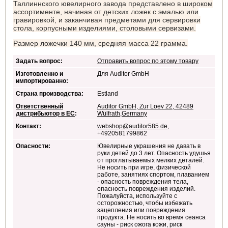
Таллиннского ювелирного завода представлено в широком
ассортименте, начиная от детских ложек с эмалью или
гравировкой, и заканчивая предметами для сервировки
стола, корпусными изделиями, столовыми сервизами.
Размер ложечки 140 мм, средняя масса 22 грамма.
Задать вопрос:
Отправить вопрос по этому товару
Изготовленно и
Для Auditor GmbH
импортированно:
Страна производства:
Estland
Ответственный
Auditor GmbH, Zur Loev 22, 42489
дистрибьютор в ЕС
:
Wülfrath,Germany
Контакт:
webshop@auditor585.de
,
+4920581799862
Опасности:
Ювелирные украшения не давать в
руки детей до 3 лет. Опасность удушья
от проглатываемых мелких деталей.
Не носить при игре, физической
работе, занятиях спортом, плаванием
- опасность повреждения тела,
опасность повреждения изделий.
Пожалуйста, используйте с
осторожностью, чтобы избежать
зацепления или повреждения
продукта. Не носить во время сеанса
сауны - риск ожога кожи, риск