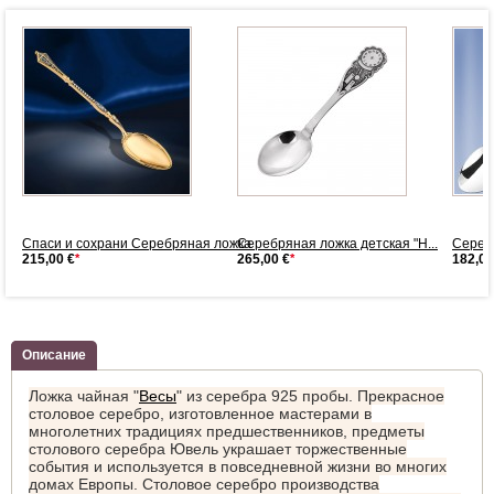
.
Спаси и сохрани Серебряная ложка
Серебряная ложка детская "Н...
Серебр
215,00 €
*
265,00 €
*
182,00
Описание
Ложка чайная "
Весы
" из серебра 925 пробы. Прекрасное
столовое серебро, изготовленное мастерами в
многолетних традициях предшественников, предметы
столового серебра Ювель украшает торжественные
события и используется в повседневной жизни во многих
домах Европы. Столовое серебро производства