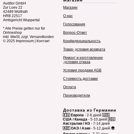
Магазин
Auditor GmbH
Zur Loev 22
Магазин
42489 Wülfrath
HRB 22517
О нас
Amtsgericht Wuppertal
Голосования
* Alle Preise gelten nur für
Onlineshop
Вопрос-Ответ
inkl. MwSt, zzgl. Versandkosten
© 2025
Impressum
|
Контакт
Конфиденциальность
Товар- условия возврата
Ремонт и изготовление
-условия отказа
Условия продажи AGB
Стоимость доставки
Оплата
Производители
Доставка из Германии
🇪🇺 Европа
- 2-6 дней
🇺🇸
США / Канада
- 5-10 дней
🇦🇺
Австралия / НЗ
- 7-14 дней
🇦🇪 ОАЭ / Азия
- 5-12 дней
🌍