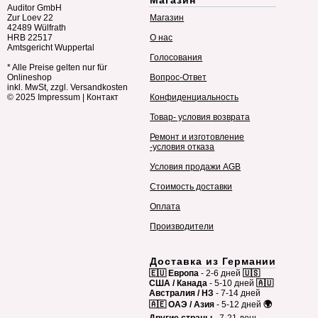
Магазин
Auditor GmbH
Zur Loev 22
Магазин
42489 Wülfrath
HRB 22517
О нас
Amtsgericht Wuppertal
Голосования
* Alle Preise gelten nur für
Onlineshop
Вопрос-Ответ
inkl. MwSt, zzgl. Versandkosten
© 2025
Impressum
|
Контакт
Конфиденциальность
Товар- условия возврата
Ремонт и изготовление
-условия отказа
Условия продажи AGB
Стоимость доставки
Оплата
Производители
Доставка из Германии
🇪🇺 Европа
- 2-6 дней
🇺🇸
США / Канада
- 5-10 дней
🇦🇺
Австралия / НЗ
- 7-14 дней
🇦🇪 ОАЭ / Азия
- 5-12 дней
🌍