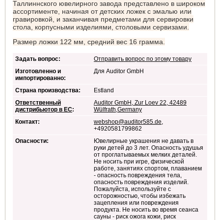
Таллиннского ювелирного завода представлено в широком
ассортименте, начиная от детских ложек с эмалью или
гравировкой, и заканчивая предметами для сервировки
стола, корпусными изделиями, столовыми сервизами.
Размер ложки 122 мм, средний вес 16 грамма.
Задать вопрос:
Отправить вопрос по этому товару
Изготовленно и
Для Auditor GmbH
импортированно:
Страна производства:
Estland
Ответственный
Auditor GmbH, Zur Loev 22, 42489
дистрибьютор в ЕС
:
Wülfrath,Germany
Контакт:
webshop@auditor585.de
,
+4920581799862
Опасности:
Ювелирные украшения не давать в
руки детей до 3 лет. Опасность удушья
от проглатываемых мелких деталей.
Не носить при игре, физической
работе, занятиях спортом, плаванием
- опасность повреждения тела,
опасность повреждения изделий.
Пожалуйста, используйте с
осторожностью, чтобы избежать
зацепления или повреждения
продукта. Не носить во время сеанса
сауны - риск ожога кожи, риск