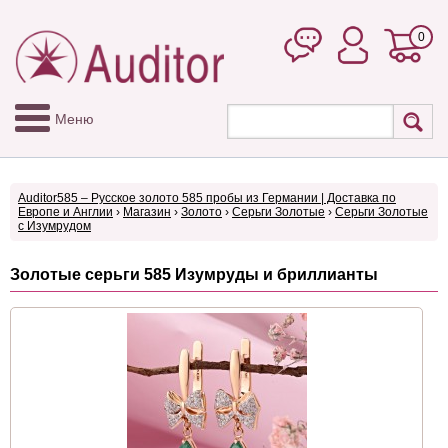
0
Меню
Auditor585 – Русское золото 585 пробы из Германии | Доставка по
Европе и Англии
›
Магазин
›
Золото
›
Серьги Золотые
›
Серьги Золотые
с Изумрудом
Золотые серьги 585 Изумруды и бриллианты