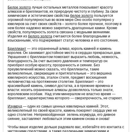
Белое золото
лучше остальных металлов показывает красоту
алмазов и бриллиантов, их природную чистоту и глубину. За свои
химические и эстетические свойства
белое золото
пользуется
огромной популярностью во всем мире.Оно особо популярно у
ювелиров за счет своих свойств – золото более прочное, поэтому в
нем более надежно можно закрепить драгоценные камни. Кроме
свойств, популярность золота связана с модными веяниями.
Изделия из
белого золота
считаются более благородными и
изысканными, что подчеркивает статус человека и его состояние.
Бриллиант
— это ограненный алмаз, король камней и камень
королев. Он занимает достойное место в сердцах прекрасных дам.
Украшения с бриллиантом помогают выразить любовь, нежность,
благодарность.За счет высокого давления и температур он
приобрел особую красоту, прозрачность и сияние. Без
преувеличений можно сказать, что бриллианты, такие
великолепные, сверкающие и притягательные – это вершина
ювелирного искусства, эталон стиля, предмет восхищения
человечества на протяжении столетии. Бриллиант – это
красивейший камень, символ достатка, а в прежние времена и
власти: носить ограненные алмазы дозволялось только знати,
королевским особам. Над этим минералом не властно время —
бриллиант, характеристика которого — сверхпрочность, не стареет.
Изумруд
— один из самых ценных ювелирных камней. Этот,
великолепный по своей красоте, камень покоряет сердца уже не
одно столетие. Непревзойденная зелень изумруда, его дивное
сияние, заставляют любоваться этим камнем снова и снова!
Чтобы ваше изделие дольше радовало вас, избегайте его контакта с
чистящими средствами, а также различными химическими и