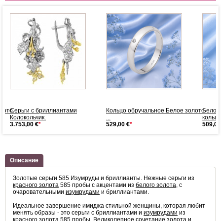
ото...
Серьги с бриллиантами
Кольцо обручальное Белое золото
Белое
Колокольчик.
...
кольц
3.753,00 €
*
529,00 €
*
509,00
Описание
Золотые серьги 585 Изумруды и бриллианты. Нежные серьги из
красного золота
585 пробы с акцентами из
белого золота
, с
очаровательными
изумрудами
и бриллиантами.
Идеальное завершение имиджа стильной женщины, которая любит
менять образы - это cерьги с бриллиантами и
изумрудами
из
красного золота
585 пробы. Великолепное сочетание золота и