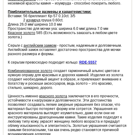
неземной красоты камня – изумруда - способно покорить любого.
Приблизительные размеры и характеристики:
Вставки: 56 бриллиант Кр-57 0.10ct. 3/5
2
изумруд
груша 0.60ct.
Длина 26.0 мм/ ширина 10.0 мм
Пространство для мочки уха: ширина 6.0 мм/ длина 7.0 мм
Красное золото
585 (Есть возможность заказать в любом цвете
золота.)
Серьги с
английским замком
- простым, надежным и долговечным.
Английский замок оставляет достаточно пространства для мочки
разного размера и формы.
К серьгам превосходно подходит кольцо:
RDE-5557
Комбинированное золото
создает гармоничный альянс цветов и
нужную оправу для красивых и дорогих камней. Изделия из золота
создают необходимый акцент в образе, и привлекают внимание к
богатству и роскоши аксессуаров, ведь золото – это красиво,
стильно, шикарно, дорого.
Ценность именно
красного золота
заключается в его прочности,
устойчивости к нагрузкам и долговечности. Эти достоинства
позволяют создавать легкие ажурные украшения без опаски, что
материал быстро потеряет форму или сотрется. Украшения из
красного материала выглядят изумительно, даже если они не
инструктированы драгоценными камни. Такие изделия подходят к
любому типу кожу, украсят женщину любого возраста и придадут
облику изысканность и элегантность. Золотые украшения считаются
самыми безопасными, так как очень редко становятся причиной
возникновения аллергии.