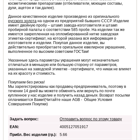
косметическими препаратами (отбеливатели, моющие составы,
духи, ацетон и так далее).
Данное качественное изделие произведено из оригинального
русского золота
на одном из предприятий бывшего СССР. Изделие
имеет двойную пробу – штамп завода-изготовителя и штамп
пробирной палаты о соответствии 585 пробе. На изделии так же
имеется закрепленная на опломбированной нитке заводская
этикетка-сертификат, на которой указана вся ииформация о
изготовителе и изделии. Покупая данное изделие, вы
действительно приобретаете оригальное ювелирное украшение,
выполненное по высоким советским ГОСТам!
Указанные здесь параметры украшения могут незначительно
отличаться в меньшую или большую сторону от параметров,
указанных на заводской этикетке - сертификате, что никак не влияет
на их красоту и стоимость.
Покупаем без риска!
Мы зарегестрированы как продавец-предприниматель, поэтому в
течении 14 дней вы можете обменять или вернуть по почте
купленное у нас изделие и получить назад деньги. Возврат посылки
оплачивается Вами!(Читайте наше AGB - Общие Условия
Совершения Покупки)
Задать вопрос:
Отправить вопрос по этому товару
EAN:
4005127051917
Прибл. Вес изделия (гр.):
5.66