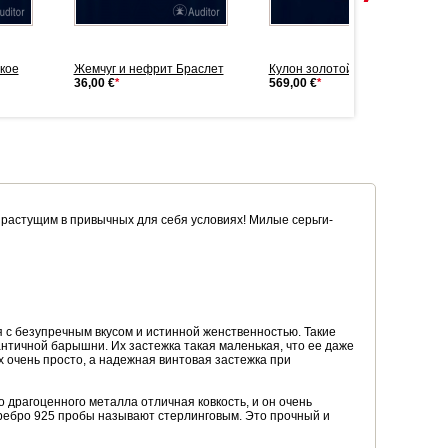
кое
Жемчуг и нефрит Браслет
Кулон золотой с жемчугом
36,00 €
*
569,00 €
*
, растущим в привычных для себя условиях! Милые серьги-
 с безупречным вкусом и истинной женственностью. Такие
античной барышни. Их застежка такая маленькая, что ее даже
 очень просто, а надежная винтовая застежка при
о драгоценного металла отличная ковкость, и он очень
еребро 925 пробы называют стерлинговым. Это прочный и