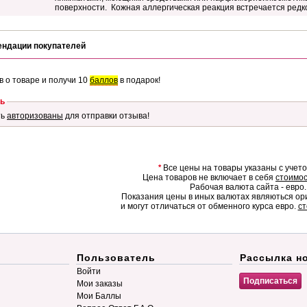
поверхности. Кожная аллергическая реакция встречается редк
ендации покупателей
в о товаре и получи 10
баллов
в подарок!
ь
ть
авторизованы
для отправки отзыва!
*
Все цены на товары указаны с учет
Цена товаров не включает в себя
стоимос
Рабочая валюта сайта - евро.
Показания цены в иных валютах являються о
и могут отличаться от обменного курса евро.
ст
Пользователь
Рассылка н
Войти
Мои заказы
Мои Баллы