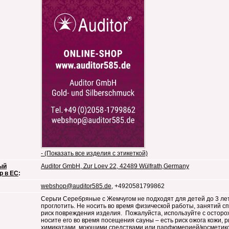
- (Показать все изделия с этикеткой)
ый
Auditor GmbH, Zur Loev 22, 42489 Wülfrath,Germany
р в ЕС
:
webshop@auditor585.de
, +4920581799862
Серьги Серебряные с Жемчугом не подходят для детей до 3 лет
проглотить. Не носить во время физической работы, занятий сп
риск повреждения изделия. Пожалуйста, используйте с осторож
носите его во время посещения сауны – есть риск ожога кожи, р
химикатами, моющими средствами или парфюмерией/косметико