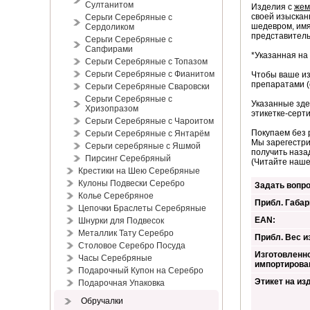
Султанитом
Изделия с
жем
своей изыскан
Серьги Серебряные с
шедевром, имя
Сердоликом
представитель
Серьги Серебряные с
Сапфирами
*Указанная на
Серьги Серебряные с Топазом
Серьги Серебряные с Фианитом
Чтобы ваше из
препаратами (
Серьги Серебряные Сваровски
Серьги Серебряные с
Указанные зде
Хризопразом
этикетке-серти
Серьги Серебряные с Чароитом
Покупаем без 
Серьги Серебряные с Янтарём
Мы зарегестри
Серьги серебряные с Яшмой
получить наза
Пирсинг Серебряный
(Читайте наш
Крестики на Шею Серебряные
Кулоны Подвески Серебро
Задать вопро
Колье Серебряное
Прибл. Габар
Цепочки Браслеты Серебряные
EAN:
Шнурки для Подвесок
Металлик Тату Серебро
Прибл. Вес из
Столовое Серебро Посуда
Изготовленно
Часы Серебряные
импортирова
Подарочный Купон на Серебро
Этикет на из
Подарочная Упаковка
Обручалки