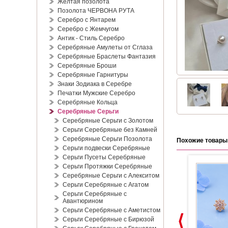
Жёлтая позолота
Позолота ЧЕРВОНА РУТА
Серебро с Янтарем
Серебро с Жемчугом
Антик - Стиль Серебро
Серебряные Амулеты от Сглаза
Серебряные Браслеты Фантазия
Серебряные Броши
Серебряные Гарнитуры
Знаки Зодиака в Серебре
Печатки Мужские Серебро
Серебряные Кольца
Серебряные Серьги
Серебряные Серьги с Золотом
Серьги Серебряные без Камней
Серебряные Серьги Позолота
Похожие товары
Серьги подвески Серебряные
Серьги Пусеты Серебряные
Серьги Протяжки Серебряные
Серебряные Серьги с Алекситом
Серьги Серебряные с Агатом
Серьги Серебряные с
Авантюрином
Серьги Серебряные с Аметистом
Серьги Серебряные с Бирюзой