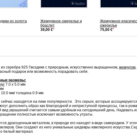
здики из золота
Жемчужное ожерелье и
Жемчужное класичес
браслет
ожерелье
39,00 €
*
75,00 €
*
 из серебра 925 Гвоздики с природным, искусственно выращенном,
жемчугом
расный подарок или возможность порадовать себя.
ные размеры:
чуг
7.0 х 5.0 мм
мм
 10.0 мм/ толщина 0.9 мм
сейчас находятся на пике популярности. Это серьги, которые ассоциируются
огут дополнить образ как благородной и неприступной принцессы, так и ром
ой вид украшений считается самым удобным на сегодняшний день. Надевать их
ращении полностью исключает возможность утраты.
тся драгоценным металлом, в природе его находят в виде самородков. У этог
велиров. Они создают из него уникальные шедевры ювелирного искусства.С
о белый материал.