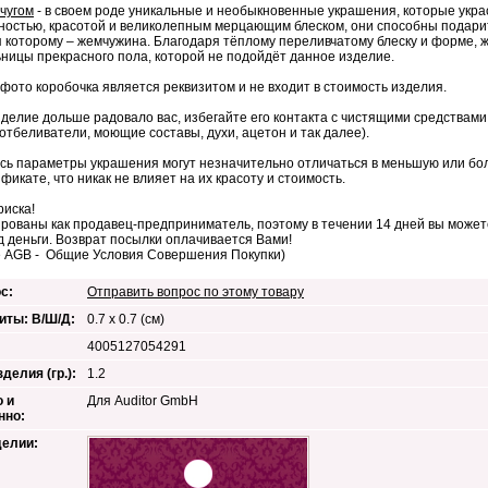
чугом
- в своем роде уникальные и необыкновенные украшения, которые укра
ностью, красотой и великолепным мерцающим блеском, они способны подари
 которому – жемчужина. Благодаря тёплому переливчатому блеску и форме, 
ницы прекрасного пола, которой не подойдёт данное изделие.
 фото коробочка является реквизитом и не входит в стоимость изделия.
делие дольше радовало вас, избегайте его контакта с чистящими средствами
отбеливатели, моющие составы, духи, ацетон и так далее).
сь параметры украшения могут незначительно отличаться в меньшую или бол
фикате, что никак не влияет на их красоту и стоимость.
риска!
рованы как продавец-предприниматель, поэтому в течении 14 дней вы можете
д деньги. Возврат посылки оплачивается Вами!
е AGB - Общие Условия Совершения Покупки)
с:
Отправить вопрос по этому товару
иты: В/Ш/Д:
0.7 х 0.7 (см)
4005127054291
делия (гр.):
1.2
 и
Для Auditor GmbH
нно:
делии: