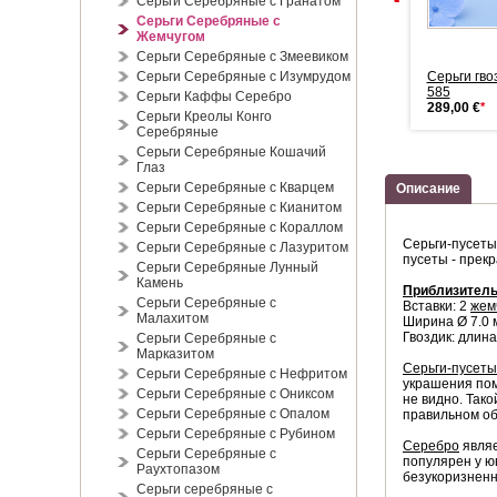
Серьги Серебряные с Гранатом
Серьги Серебряные с
Жемчугом
Серьги Серебряные с Змеевиком
Бижутерия Кольцо с
Серьги Серебряные с Изумрудом
Кольцо с жемчугом
Серьги гво
жемчугом
Бижутерия
585
Серьги Каффы Серебро
39,00 €
*
39,00 €
*
289,00 €
*
Серьги Креолы Конго
Серебряные
Серьги Серебряные Кошачий
Глаз
Серьги Серебряные с Кварцем
Описание
Серьги Серебряные с Кианитом
Серьги Серебряные с Кораллом
Серьги-пусеты
Серьги Серебряные с Лазуритом
пусеты - прек
Серьги Серебряные Лунный
Камень
Приблизитель
Серьги Серебряные с
Вставки: 2
жем
Малахитом
Ширина Ø 7.0 
Гвоздик: длина
Серьги Серебряные с
Марказитом
Серьги-пусеты
Серьги Серебряные с Нефритом
украшения пом
Серьги Серебряные с Ониксом
не видно. Так
Серьги Серебряные с Опалом
правильном об
Серьги Серебряные с Рубином
Серебро
являе
Серьги Серебряные с
популярен у ю
Раухтопазом
безукоризненн
Серьги серебряные с