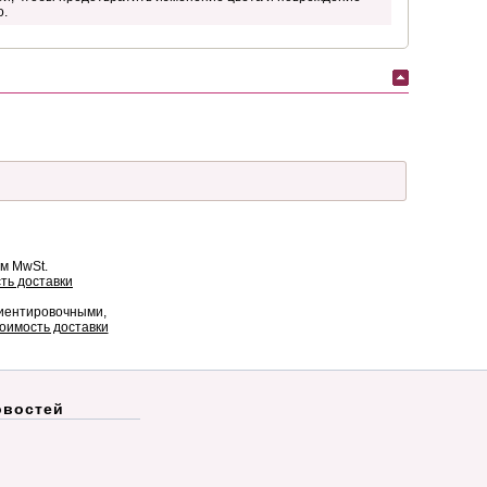
о.
ом MwSt.
ть доставки
риентировочными,
оимость доставки
овостей