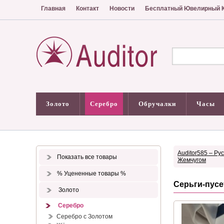
Главная
Контакт
Новости
Бесплатный Ювелирный К
Золото
Серебро
Обручалки
Часы
Auditor585 – Ру
Показать все товары
Жемчугом
% Уцененные товары %
Серьги-пусе
Золото
Серебро
Серебро с Золотом