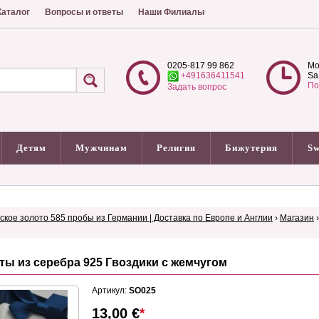
аталог
Вопросы и ответы
Наши Филиалы
0205-817 99 862
Mo
+491636411541
Sa
По
Задать вопрос
Детям
Мужчинам
Религия
Бижутерия
Sw
сское золото 585 пробы из Германии | Доставка по Европе и Англии
›
Магазин
ты из серебра 925 Гвоздики с жемчугом
Артикул:
SO025
13,00
€
*