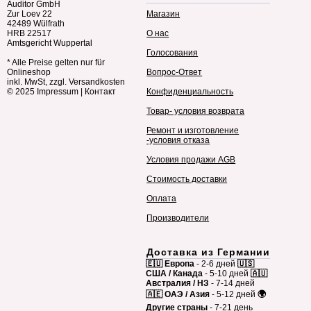
Auditor GmbH
Zur Loev 22
Магазин
42489 Wülfrath
HRB 22517
О нас
Amtsgericht Wuppertal
Голосования
* Alle Preise gelten nur für
Onlineshop
Вопрос-Ответ
inkl. MwSt, zzgl. Versandkosten
© 2025
Impressum
|
Контакт
Конфиденциальность
Товар- условия возврата
Ремонт и изготовление
-условия отказа
Условия продажи AGB
Стоимость доставки
Оплата
Производители
Доставка из Германии
🇪🇺 Европа
- 2-6 дней
🇺🇸
США / Канада
- 5-10 дней
🇦🇺
Австралия / НЗ
- 7-14 дней
🇦🇪 ОАЭ / Азия
- 5-12 дней
🌍
Другие страны
- 7-21 день