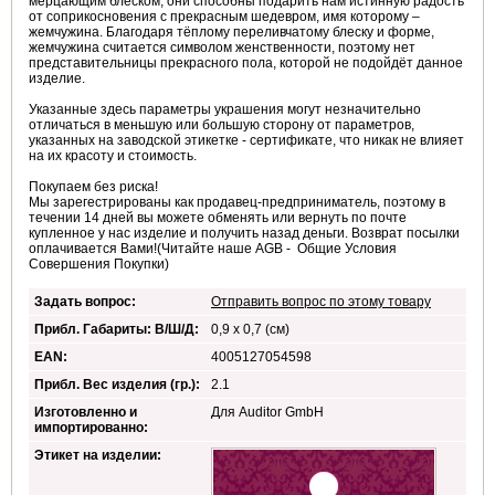
мерцающим блеском, они способны подарить нам истинную радость
от соприкосновения с прекрасным шедевром, имя которому –
жемчужина. Благодаря тёплому переливчатому блеску и форме,
жемчужина считается символом женственности, поэтому нет
представительницы прекрасного пола, которой не подойдёт данное
изделие.
Указанные здесь параметры украшения могут незначительно
отличаться в меньшую или большую сторону от параметров,
указанных на заводской этикетке - сертификате, что никак не влияет
на их красоту и стоимость.
Покупаем без риска!
Мы зарегестрированы как продавец-предприниматель, поэтому в
течении 14 дней вы можете обменять или вернуть по почте
купленное у нас изделие и получить назад деньги. Возврат посылки
оплачивается Вами!(Читайте наше AGB - Общие Условия
Совершения Покупки)
Задать вопрос:
Отправить вопрос по этому товару
Прибл. Габариты: В/Ш/Д:
0,9 x 0,7 (см)
EAN:
4005127054598
Прибл. Вес изделия (гр.):
2.1
Изготовленно и
Для Auditor GmbH
импортированно:
Этикет на изделии: