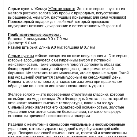
Cерьги пусеты Жемчуг
Жёлтое золото
. Золотые серьги - пусеты из
желтого
русского золота
585 пробы с природным, искусственно
выращенном,
жемчугом
, растущим в привычных для себя условиях!
Превосходный подарок для любимой, который прекрасно
подчеркнет нежность, очарование и естественность её красоты!
Приблизительные размеры :
Вставки: 2 жемчужины 9.0 х 7.0 мм
Диаметр: 9.0 мм
Размер штырька: длина 9.0 мм; толщина Ø 0.7 мм
Серьги-пусеты
сейчас находятся на пике популярности. Это серьги,
которые ассоциируются с безупречным вкусом и истинной
женственностью. Такие украшения помогут дополнить образ как
благородной и неприступной принцессы, так и романтичной
барышни. Их застежка такая маленькая, что ее даже не видно. Такой
вид украшений считается самым удобным на сегодняшний день.
Надевать их очень просто, а надежная застежка при правильном
обращении полностью исключает возможность утраты.
Желтое золото
— это проверенная столетиями классика, которая
не выйдет из моды никогда. Это благородный металл, на который не
оказывают влияния высокие температуры, влага или воздух.
Сильный блеск является его характерной особенностью. Золотые
украшения считаются самыми безопасными, так как очень редко
становятся причиной возникновения аллергии.
Изделия с
жемчугом
- в своем роде уникальные и необыкновенные
украшения, которые украсят гардероб каждой уважающей себя
леди. Покоряя нас своей изысканностью, красотой и великолепным