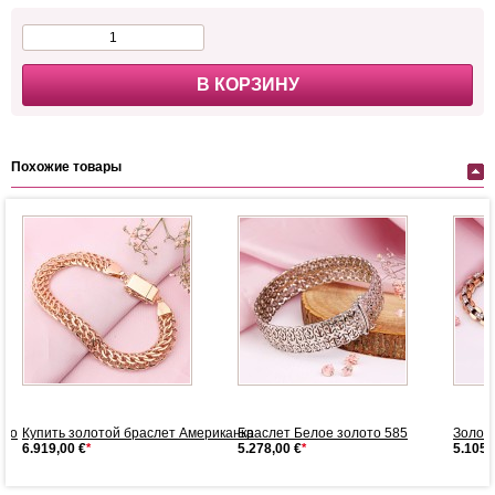
В КОРЗИНУ
Похожие товары
ото
Купить золотой браслет Американка
Браслет Белое золото 585
Золото
6.919,00 €
*
5.278,00 €
*
5.105,