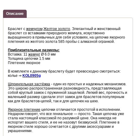
Описание
Браслет с
жемчугом
Желтое золото
.
Элегантный и женственный
браслет со вставками природного жемчуга, искуственно
выращенного в привычных для себя условиях, на цепочке якорного
плетения из желтого золота 585 пробы с алмазной огранкой.
Приблизительные размеры:
Вставка: 11
жемчуг
Ø 6.0 мм
Толщина
цепочки 1.5 мм
Плетение якорное
В комплекте к данному браслету будет превосходно смотреться:
колье ⇒
KOL0905g
Шпрингельная застёжка
- один из простых и надежных механизмов.
Это широко распространенная разновидность, представляющая
собой круглый замок с пружинной защелкой. Легкий вес, прочность и
маленький размер сделали этот замок для браслетов популярным
как для браслетов-цепей, так и для цепочек на шею.
Якорное плетение
цепочки отличается простотой в исполнении.
Недаром говорят, что все гениальное — просто. Такая цепочка уже
стала настоящей классикой по разумной цене. Она никогда не
испортит вашего стиля, и ее не назовут безвкусной. Плетение в
якорном стиле хорошо сочетается с другими аксессуарами и
украшениями.