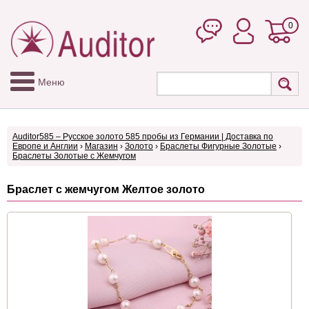
0
Меню
Auditor585 – Русское золото 585 пробы из Германии | Доставка по
Европе и Англии
›
Магазин
›
Золото
›
Браслеты Фигурные Золотые
›
Браслеты Золотые с Жемчугом
Браслет с жемчугом Желтое золото