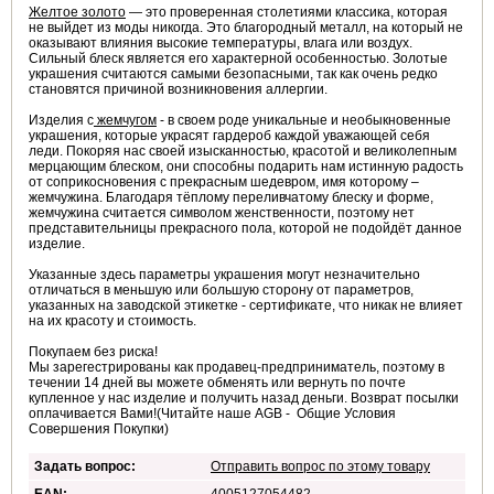
Желтое золото
— это проверенная столетиями классика, которая
не выйдет из моды никогда. Это благородный металл, на который не
оказывают влияния высокие температуры, влага или воздух.
Сильный блеск является его характерной особенностью. Золотые
украшения считаются самыми безопасными, так как очень редко
становятся причиной возникновения аллергии.
Изделия с
жемчугом
- в своем роде уникальные и необыкновенные
украшения, которые украсят гардероб каждой уважающей себя
леди. Покоряя нас своей изысканностью, красотой и великолепным
мерцающим блеском, они способны подарить нам истинную радость
от соприкосновения с прекрасным шедевром, имя которому –
жемчужина. Благодаря тёплому переливчатому блеску и форме,
жемчужина считается символом женственности, поэтому нет
представительницы прекрасного пола, которой не подойдёт данное
изделие.
Указанные здесь параметры украшения могут незначительно
отличаться в меньшую или большую сторону от параметров,
указанных на заводской этикетке - сертификате, что никак не влияет
на их красоту и стоимость.
Покупаем без риска!
Мы зарегестрированы как продавец-предприниматель, поэтому в
течении 14 дней вы можете обменять или вернуть по почте
купленное у нас изделие и получить назад деньги. Возврат посылки
оплачивается Вами!(Читайте наше AGB - Общие Условия
Совершения Покупки)
Задать вопрос:
Отправить вопрос по этому товару