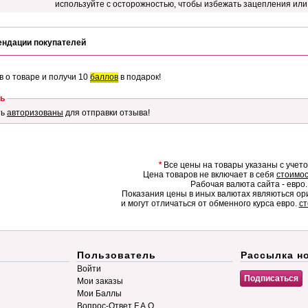
используйте с осторожностью, чтобы избежать зацепления или
ендации покупателей
в о товаре и получи 10
баллов
в подарок!
ь
ть
авторизованы
для отправки отзыва!
*
Все цены на товары указаны с учет
Цена товаров не включает в себя
стоимос
Рабочая валюта сайта - евро.
Показания цены в иных валютах являються о
и могут отличаться от обменного курса евро.
ст
Пользователь
Рассылка н
Войти
Мои заказы
Мои Баллы
Вопрос-Ответ F.A.Q.