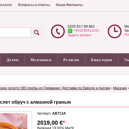
аталог
Вопросы и ответы
Наши Филиалы
0205-817 99 862
Mo
+491636411541
Sa
По
Задать вопрос
Детям
Мужчинам
Религия
Бижутерия
Sw
сское золото 585 пробы из Германии | Доставка по Европе и Англии
›
Магазин
слет обруч с алмазной гранью
Артикул:
AB713A
2019,00
€
*
Включая 19.00% MwSt