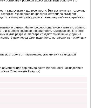
 к богатству и роскоши аксессуаров, ведь золото – это
ости к нагрузкам и долговечности. Эти достоинства позволяют
 сотрется. Украшения из красного материала выглядят
ят к любому типу кожу, украсят женщину любого возраста и
мазная огранка
». На непрофессиональном языке это один из
ото и серебро совершенно оригинальным образом, которого
ины и угла разреза, мастера создают тончайшие узоры на
тление, будто перед вами изделие со вставками из настоящих
ьшую сторону от параметров, указанных на заводской
 обменять или вернуть по почте купленное у нас изделие и
Условия Совершения Покупки)