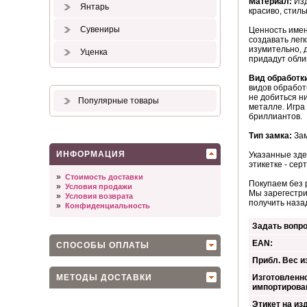
Материал:
Изд
Янтарь
красиво, стиль
Сувениры
Ценность име
создавать лег
изумительно, 
Уценка
придадут обли
Вид обработк
видов обработ
не добиться н
Популярные товары
металле. Игра
бриллиантов.
Тип замка:
Зам
ИНФОРМАЦИЯ
Указанные зде
этикетке - сер
»
Стоимость доставки
Покупаем без 
»
Условия продажи
Мы зарегестри
»
Условия возврата
получить наза
»
Конфиденциальность
Задать вопро
EAN:
СПОСОБЫ ОПЛАТЫ
Прибл. Вес из
МЕТОДЫ ДОСТАВКИ
Изготовленно
импортирова
Этикет на из