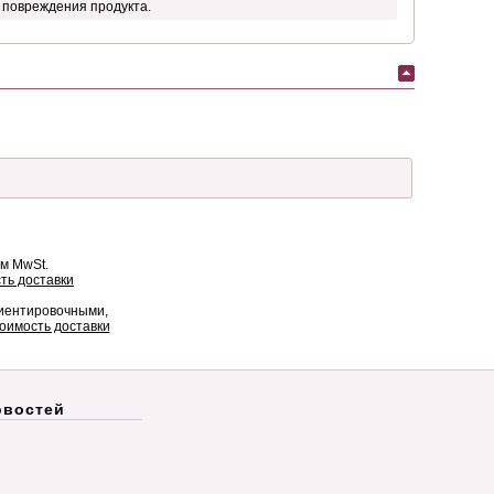
 повреждения продукта.
ом MwSt.
ть доставки
риентировочными,
оимость доставки
овостей