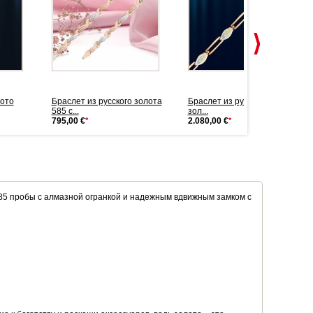
лото
Браслет из русского золота
Браслет из русского красного
585 c...
зол...
795,00 €
*
2.080,00 €
*
5 пробы с алмазной огранкой и надежным вдвижным замком с