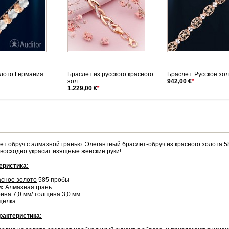
олото Германия
Браслет из русского красного
Браслет. Русское зо
зол...
942,00 €
*
1.229,00 €
*
ет обруч с алмазной гранью. Элегантный браслет-обруч из
красного золота
58
восходно украсит изящные женские руки!
еристика:
асное золото
585 пробы
и:
Алмазная грань
на 7,0 мм/ толщина 3,0 мм.
щёлка
рактеристика: