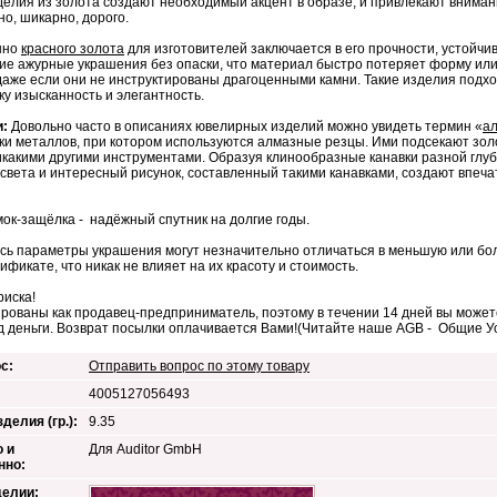
елия из золота создают необходимый акцент в образе, и привлекают внимание
но, шикарно, дорого.
нно
красного золота
для изготовителей заключается в его прочности, устойчив
кие ажурные украшения без опаски, что материал быстро потеряет форму или
даже если они не инструктированы драгоценными камни. Такие изделия подход
ку изысканность и элегантность.
и:
Довольно часто в описаниях ювелирных изделий можно увидеть термин «
ал
ки металлов, при котором используются алмазные резцы. Ими подсекают зол
икакими другими инструментами. Образуя клинообразные канавки разной глуб
 света и интересный рисунок, составленный такими канавками, создают впеча
ок-защёлка - надёжный спутник на долгие годы.
сь параметры украшения могут незначительно отличаться в меньшую или бол
тификате, что никак не влияет на их красоту и стоимость.
риска!
рованы как продавец-предприниматель, поэтому в течении 14 дней вы можете
д деньги. Возврат посылки оплачивается Вами!(Читайте наше AGB - Общие 
с:
Отправить вопрос по этому товару
4005127056493
делия (гр.):
9.35
 и
Для Auditor GmbH
нно:
делии: