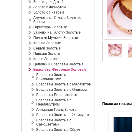
Золото для Детей
Золото с Жемчугом
Золото с Янтарём
Амулеты от Сглаза Золотые,
Броши
Гарнитуры Золотые
Заколки на Галстук Золотые
Печатки Мужские Золотые
Кольца Золотые
Серьги Золотые
Пирсинг Золото
Колье Золотое
Цепочки и Браслеты Золотые
Браслеты Фигурные Золотые
Браслеты Золотые с
Бриллиантами
Браслеты Золотые с Малахитом
Браслеты Золотые с Ониксом
Браслеты Белое золото
Браслеты Золотые с
Похожие товары
Перламутром
Алмазная Грань Золотая
Браслеты Золотые с Жемчугом
Браслеты Золотые с
Самоцветами
Браслеты Золотые Обруч