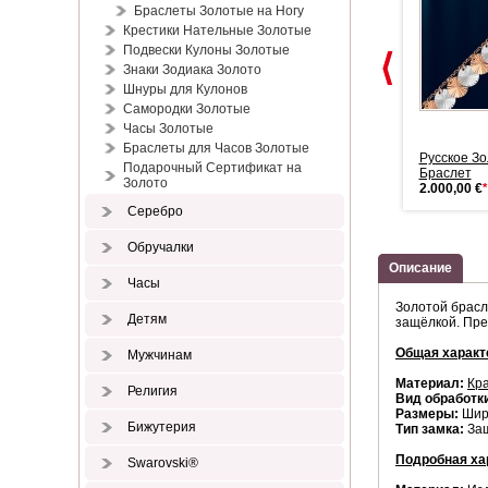
Браслеты Золотые на Ногу
Крестики Нательные Золотые
Подвески Кулоны Золотые
Знаки Зодиака Золото
Шнуры для Кулонов
Самородки Золотые
Часы Золотые
Браслеты для Часов Золотые
Браслет на руку из золота
Золотой браслет из русского
Русское З
Подарочный Сертификат на
585 пробы
золо...
Браслет
Золото
876,00 €
*
2.000,00 €
*
2.000,00 €
*
Серебро
Обручалки
Описание
Часы
Золотой брасл
Детям
защёлкой. Пре
Общая характ
Мужчинам
Материал:
Кр
Религия
Вид обработк
Размеры:
Шири
Бижутерия
Тип замка:
За
Подробная ха
Swarovski®