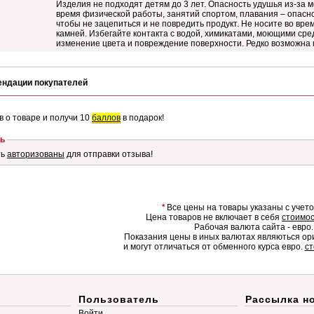
Изделия не подходят детям до 3 лет. Опасность удушья из-за м
время физической работы, занятий спортом, плавания – опасн
чтобы не зацепиться и не повредить продукт. Не носите во вре
камней. Избегайте контакта с водой, химикатами, моющими ср
изменение цвета и повреждение поверхности. Редко возможна 
ендации покупателей
в о товаре и получи 10
баллов
в подарок!
ь
ть
авторизованы
для отправки отзыва!
*
Все цены на товары указаны с учет
Цена товаров не включает в себя
стоимос
Рабочая валюта сайта - евро.
Показания цены в иных валютах являються о
и могут отличаться от обменного курса евро.
ст
Пользователь
Рассылка н
Войти