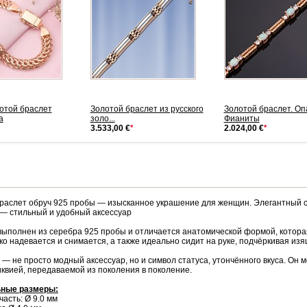
отой браслет
Золотой браслет из русского
Золотой браслет. Оп
а
золо...
Фианиты
3.533,00 €
*
2.024,00 €
*
аслет обруч 925 пробы — изысканное украшение для женщин. Элегантный с
— стильный и удобный аксессуар
выполнен из серебра 925 пробы и отличается анатомической формой, котора
ко надевается и снимается, а также идеально сидит на руке, подчёркивая изя
 — не просто модный аксессуар, но и символ статуса, утончённого вкуса. О
квией, передаваемой из поколения в поколение.
ные размеры:
асть: Ø 9.0 мм