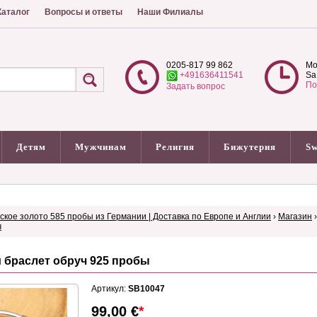
аталог
Вопросы и ответы
Наши Филиалы
0205-817 99 862
Mo
+491636411541
Sa
По
Задать вопрос
Детям
Мужчинам
Религия
Бижутерия
Sw
сское золото 585 пробы из Германии | Доставка по Европе и Англии
›
Магазин
ч
 браслет обруч 925 пробы
Артикул:
SB10047
99,00
€
*