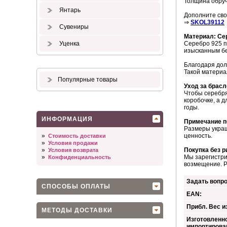
Толщина обруч
Янтарь
Дополните сво
⇒
SKOL39112
Сувениры
Материал: Се
Уценка
Серебро 925 п
изысканным бе
Благодаря дол
Такой материа
Популярные товары
Уход за брасл
Чтобы серебря
коробочке, а 
годы.
ИНФОРМАЦИЯ
Примечание п
Размеры украше
»
ценность.
Стоимость доставки
»
Условия продажи
»
Покупка без р
Условия возврата
»
Мы зарегистри
Конфиденциальность
возмещение. Р
Задать вопро
СПОСОБЫ ОПЛАТЫ
EAN:
Прибл. Вес из
МЕТОДЫ ДОСТАВКИ
Изготовленно
импортирова