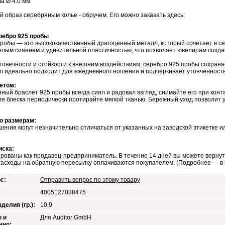
а Ø 4.0 мм
й образ серебряным колье - обручем. Его можно заказать здесь:
ребро 925 пробы
робы — это высококачественный драгоценный металл, который сочетает в се
лым сиянием и удивительной пластичностью, что позволяет ювелирам созда
говечности и стойкости к внешним воздействиям, серебро 925 пробы сохраняе
л идеально подходит для ежедневного ношения и подчёркивает утончённость
етом:
ный браслет 925 пробы всегда сиял и радовал взгляд, снимайте его при конта
для блеска периодически протирайте мягкой тканью. Бережный уход позволит
о размерам:
ния могут незначительно отличаться от указанных на заводской этикетке или
иска:
рованы как продавец-предприниматель. В течение 14 дней вы можете вернут
асходы на обратную пересылку оплачиваются покупателем. (Подробнее — в
с:
Отправить вопрос по этому товару
4005127038475
делия (гр.):
10,9
 и
Для Auditor GmbH
нно: