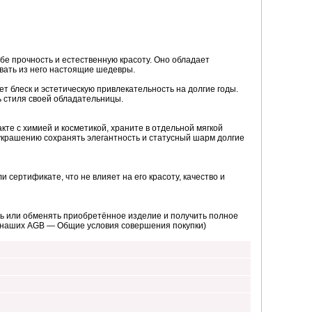
бе прочность и естественную красоту. Оно обладает
вать из него настоящие шедевры.
т блеск и эстетическую привлекательность на долгие годы.
 стиля своей обладательницы.
кте с химией и косметикой, храните в отдельной мягкой
 украшению сохранять элегантность и статусный шарм долгие
 сертификате, что не влияет на его красоту, качество и
ь или обменять приобретённое изделие и получить полное
 наших AGB — Общие условия совершения покупки)