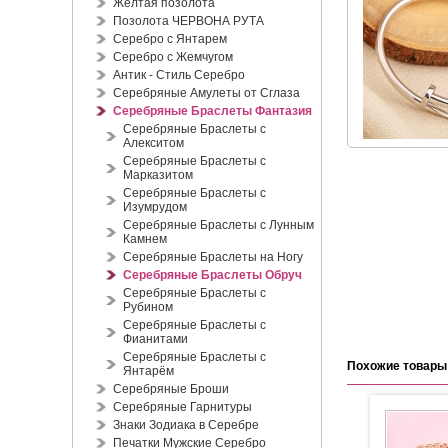
Жёлтая позолота
Позолота ЧЕРВОНА РУТА
Серебро с Янтарем
Серебро с Жемчугом
Антик - Стиль Серебро
Серебряные Амулеты от Сглаза
Серебряные Браслеты Фантазия
Серебряные Браслеты с
Алекситом
Серебряные Браслеты с
Марказитом
Серебряные Браслеты с
Изумрудом
Серебряные Браслеты с Лунным
Камнем
Серебряные Браслеты на Ногу
Серебряные Браслеты Обруч
Серебряные Браслеты с
Рубином
Серебряные Браслеты с
Фианитами
Серебряные Браслеты с
Похожие товары
Янтарём
Серебряные Броши
Серебряные Гарнитуры
Знаки Зодиака в Серебре
Печатки Мужские Серебро