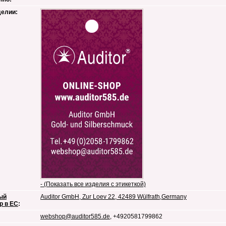
делии:
- (Показать все изделия с этикеткой)
ый
Auditor GmbH, Zur Loev 22, 42489 Wülfrath,Germany
р в ЕС
:
webshop@auditor585.de
, +4920581799862