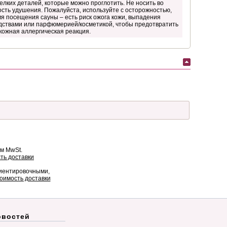
елких деталей, которые можно проглотить. Не носить во
ость удушения. Пожалуйста, используйте с осторожностью,
мя посещения сауны – есть риск ожога кожи, выпадения
едствами или парфюмерией/косметикой, чтобы предотвратить
кожная аллергическая реакция.
ом MwSt.
ть доставки
риентировочными,
оимость доставки
овостей