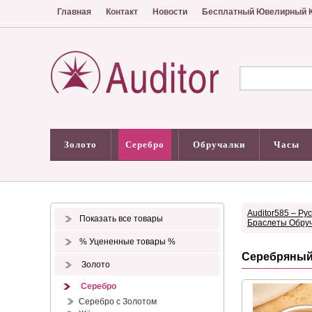
Главная
Контакт
Новости
Бесплатный Ювелирный К
Золото
Серебро
Обручалки
Часы
Auditor585 – Ру
Показать все товары
Браслеты Обру
% Уцененные товары %
Серебряный
Золото
Серебро
Серебро с Золотом