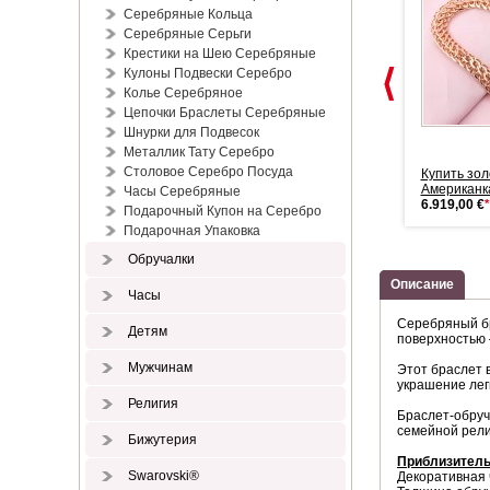
Серебряные Кольца
Серебряные Серьги
Крестики на Шею Серебряные
Кулоны Подвески Серебро
Колье Серебряное
Цепочки Браслеты Серебряные
Шнурки для Подвесок
Металлик Тату Серебро
Столовое Серебро Посуда
Гарнитур из серебра 925
Золотой браслет Змейка
Купить зол
пробы Фи...
Снейк 1.0
Американк
Часы Серебряные
164,00 €
*
264,00 €
*
6.919,00 €
*
Подарочный Купон на Серебро
Подарочная Упаковка
Обручалки
Описание
Часы
Серебряный бр
Детям
поверхностью 
Мужчинам
Этот браслет 
украшение лег
Религия
Браслет‑обруч
семейной рели
Бижутерия
Приблизитель
Swarovski®
Декоративная ч