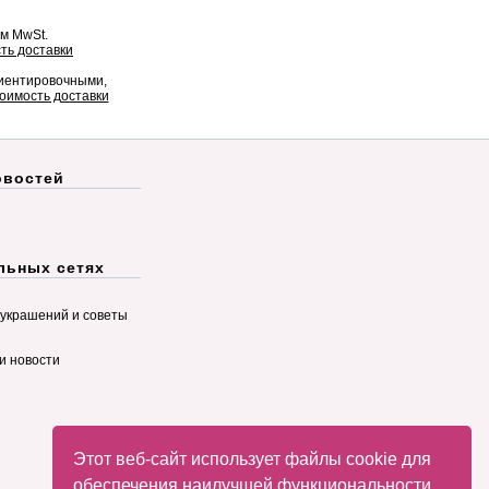
ом MwSt.
ть доставки
риентировочными,
оимость доставки
овостей
льных сетях
украшений и советы
и новости
Этот веб-сайт использует файлы cookie для
обеспечения наилучшей функциональности