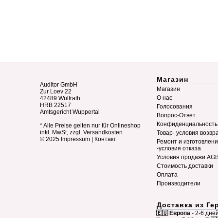
Магазин
Auditor GmbH
Магазин
Zur Loev 22
О нас
42489 Wülfrath
HRB 22517
Голосования
Amtsgericht Wuppertal
Вопрос-Ответ
Конфиденциальность
* Alle Preise gelten nur für Onlineshop
inkl. MwSt, zzgl. Versandkosten
Товар- условия возвр
© 2025
Impressum
|
Контакт
Ремонт и изготовлен
-условия отказа
Условия продажи AG
Стоимость доставки
Оплата
Производители
Доставка из Ге
🇪🇺 Европа
- 2-6 дне