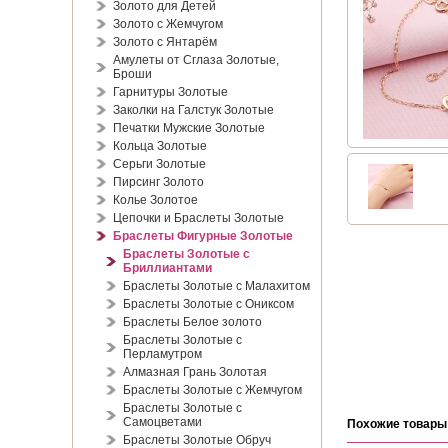
Золото для Детей
Золото с Жемчугом
Золото с Янтарём
Амулеты от Сглаза Золотые,
Броши
Гарнитуры Золотые
Заколки на Галстук Золотые
Печатки Мужские Золотые
Кольца Золотые
Серьги Золотые
Пирсинг Золото
Колье Золотое
Цепочки и Браслеты Золотые
Браслеты Фигурные Золотые
Браслеты Золотые с
Бриллиантами
Браслеты Золотые с Малахитом
Браслеты Золотые с Ониксом
Браслеты Белое золото
Браслеты Золотые с
Перламутром
Алмазная Грань Золотая
Браслеты Золотые с Жемчугом
Браслеты Золотые с
Самоцветами
Похожие товары
Браслеты Золотые Обруч