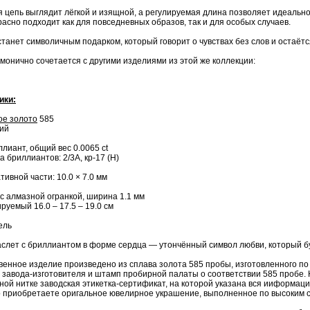
я цепь выглядит лёгкой и изящной, а регулируемая длина позволяет идеальн
расно подходит как для повседневных образов, так и для особых случаев.
станет символичным подарком, который говорит о чувствах без слов и остаё
монично сочетается с другими изделиями из этой же коллекции:
ики:
ое золото
585
ий
ллиант, общий вес 0.0065 ct
 бриллиантов: 2/3А, кр-17 (Н)
ивной части: 10.0 × 7.0 мм
 с алмазной огранкой, ширина 1.1 мм
руемый 16.0 – 17.5 – 19.0 см
ель
слет с бриллиантом в форме сердца — утончённый символ любви, который бу
венное изделие произведено из сплава золота 585 пробы, изготовленного п
 завода-изготовителя и штамп пробирной палаты о соответствии 585 пробе. 
ой нитке заводская этикетка-сертификат, на которой указана вся ииформаци
 приобретаете оригальное ювелирное украшение, выполненное по высоким 