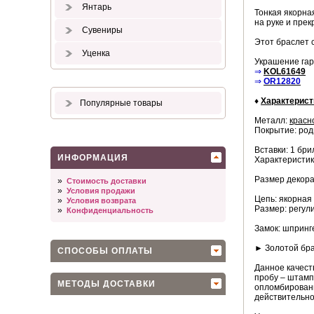
Янтарь
Тонкая якорна
на руке и прек
Сувениры
Этот браслет 
Уценка
Украшение гар
⇒
KOL61649
⇒
OR12820
♦
Характерист
Популярные товары
Металл:
красн
Покрытие: род
Вставки: 1 бри
ИНФОРМАЦИЯ
Характеристика
Размер декорат
»
Стоимость доставки
»
Условия продажи
Цепь: якорная
»
Условия возврата
Размер: регули
»
Конфиденциальность
Замок: шпринг
► Золотой бра
СПОСОБЫ ОПЛАТЫ
Данное качест
пробу – штамп
МЕТОДЫ ДОСТАВКИ
опломбированн
действительно