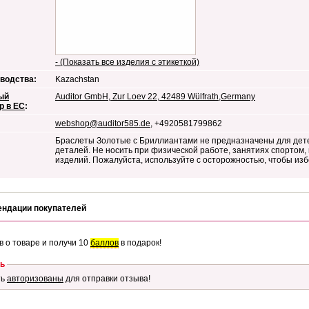
- (Показать все изделия с этикеткой)
водства:
Kazachstan
ый
Auditor GmbH, Zur Loev 22, 42489 Wülfrath,Germany
р в ЕС
:
webshop@auditor585.de
, +4920581799862
Браслеты Золотые с Бриллиантами не предназначены для дете
деталей. Не носить при физической работе, занятиях спортом,
изделий. Пожалуйста, используйте с осторожностью, чтобы из
ендации покупателей
в о товаре и получи 10
баллов
в подарок!
ь
ть
авторизованы
для отправки отзыва!