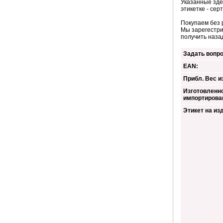
Указанные зде
этикетке - сер
Покупаем без 
Мы зарегестри
получить наза
Задать вопро
EAN:
Прибл. Вес из
Изготовленно
импортирова
Этикет на из