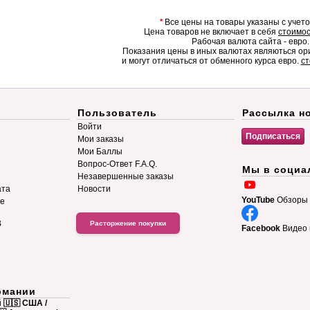
*
Все цены на товары указаны с учет
Цена товаров не включает в себя
стоимос
Рабочая валюта сайта - евро.
Показания цены в иных валютах являються о
и могут отличаться от обменного курса евро.
ст
Пользователь
Рассылка н
Войти
Мои заказы
Мои Баллы
Вопрос-Ответ F.A.Q.
Мы в социа
Незавершенные заказы
ата
Новости
YouTube
Обзоры 
ие
B
Расторжение покупки
Facebook
Видео 
рмании
й
🇺🇸 США /