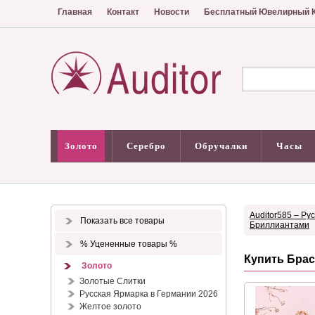
Главная
Контакт
Новости
Бесплатный Ювелирный К
Золото
Серебро
Обручалки
Часы
Auditor585 – Ру
Показать все товары
Бриллиантами
% Уцененные товары %
Купить Брас
Золото
Золотые Слитки
Русская Ярмарка в Германии 2026
Желтое золото