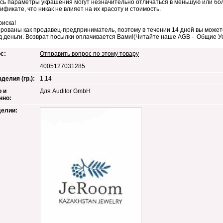
сь параметры украшения могут незначительно отличаться в меньшую или бол
тификате, что никак не влияет на их красоту и стоимость.
риска!
рованы как продавец-предприниматель, поэтому в течении 14 дней вы можете
д деньги. Возврат посылки оплачивается Вами!(Читайте наше AGB - Общие 
с:
Отправить вопрос по этому товару
4005127031285
делия (гр.):
1.14
 и
Для Auditor GmbH
нно:
делии: