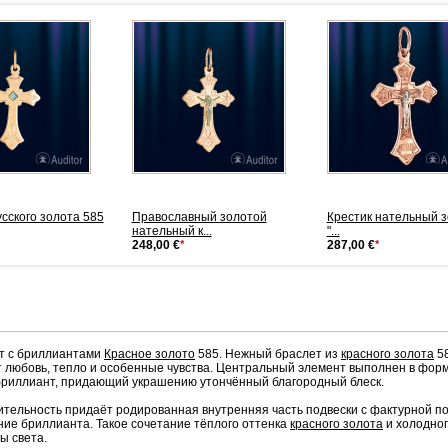
усского золота 585
Православный золотой
Крестик нательный 
нательный к...
"...
248,00 €
*
287,00 €
*
т с бриллиантами
Красное золото
585. Нежный браслет из
красного золота
58
 любовь, тепло и особенные чувства. Центральный элемент выполнен в форме
риллиант, придающий украшению утончённый благородный блеск.
тельность придаёт родированная внутренняя часть подвески с фактурной по
ние бриллианта. Такое сочетание тёплого оттенка
красного золота
и холодног
ы света.