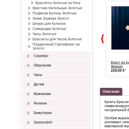
Браслеты Золотые на Ногу
Крестики Нательные Золотые
Подвески Кулоны Золотые
Знаки Зодиака Золото
Шнуры для Кулонов
Самородки Золотые
Часы Золотые
Браслеты для Часов Золотые
Подарочный Сертификат на
Золото
Серебро
Кольцо белое золото с
Русское золото Кольцо с
Крест из р
Обручалки
бриллианто...
бриллиантом
Фианит
1.094,00 €
*
503,00 €
*
229,00 €
*
Часы
Детям
Описание
Мужчинам
Купить Брасле
Религия
символизирует
натуральный б
Бижутерия
Особую вырази
усиливает сия
Swarovski®
ювелирной игр