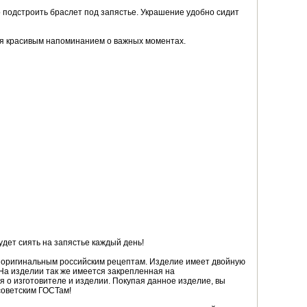
о подстроить браслет под запястье. Украшение удобно сидит
тся красивым напоминанием о важных моментах.
дет сиять на запястье каждый день!
о оригинальным российским рецептам. Изделие имеет двойную
На изделии так же имеется закрепленная на
я о изготовителе и изделии. Покупая данное изделие, вы
советским ГОСТам!