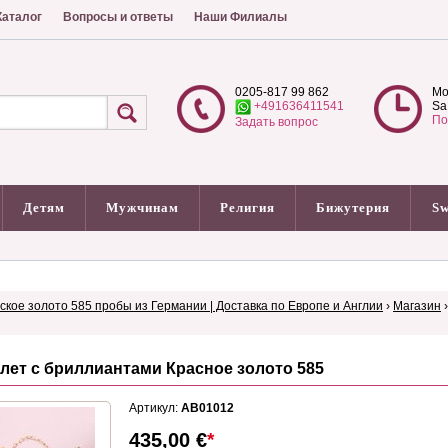
аталог
Вопросы и ответы
Наши Филиалы
0205-817 99 862
Mo
+491636411541
Sa
По
Задать вопрос
Детям
Мужчинам
Религия
Бижутерия
Sw
сское золото 585 пробы из Германии | Доставка по Европе и Англии
›
Магазин
лет с бриллиантами Красное золото 585
Артикул:
AB01012
435,00
€
*