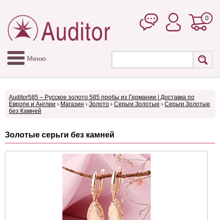
0
Меню
Auditor585 – Русское золото 585 пробы из Германии | Доставка по
Европе и Англии
›
Магазин
›
Золото
›
Серьги Золотые
›
Серьги Золотые
без Камней
Золотые серьги без камней