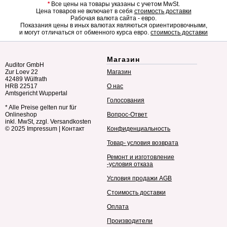
*
Все цены на товары указаны с учетом MwSt.
Цена товаров не включает в себя
стоимость доставки
Рабочая валюта сайта - евро.
Показания цены в иных валютах являються ориентировочными,
и могут отличаться от обменного курса евро.
стоимость доставки
Магазин
Auditor GmbH
Zur Loev 22
Магазин
42489 Wülfrath
HRB 22517
О нас
Amtsgericht Wuppertal
Голосования
* Alle Preise gelten nur für
Onlineshop
Вопрос-Ответ
inkl. MwSt, zzgl. Versandkosten
© 2025
Impressum
|
Контакт
Конфиденциальность
Товар- условия возврата
Ремонт и изготовление
-условия отказа
Условия продажи AGB
Стоимость доставки
Оплата
Производители