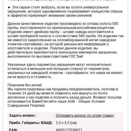
► Эти серьги стоит выбрать, если вы хотите универсальное
украшение, которое одновременно подчёркивает изящество образа
и эффектно привлекает внимание своим сиянием!
Данное качественное изделие произведено из сплава золота 585
пробы, изготовленного по оригинальным российским рецептам.
Изделие имеет двойную пробу – штамп завода-изготовителя и
штамп пробирной палаты о соответствии 585 пробе. На изделии так
же имеется закрепленная на опломбированной нитке заводская
этикетка-сертификат, на которой указана вся ииформация о
изготовителе и изделии. Покупая данное изделие, вы
действительно приобретаете оригальное ювелирное украшение,
выполненное по высоким советским ГОСТам!
Указанные здесь параметры украшения могут незначительно
отличаться в меньшую или большую сторону от параметров,
указанных на заводской этикетке - сертификате, что никак не влияет
на их красоту и стоимость.
Покупаем без риска!
Мы зарегестрированы как продавец-предприниматель, поэтому в
течении 14 дней вы можете обменять или вернуть по почте
купленное у нас изделие и получить назад деньги. Возврат посылки
оплачивается Вами!(Читайте наше AGB - Общие Условия
Совершения Покупки)
Задать вопрос:
Отправить вопрос по этому товару
Прибл. Габариты: В/Ш/Д:
1.0 х 3.3 (см)
EAN:
4005127038871