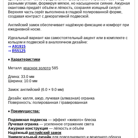
разными углами, формируя мягкое, но насыщенное сияние. Ажурная
окантовка придаёт объём и лёгкость, сохраняя изящный силуэт.
Верхняя часть серёг выполнена в гладкой полированной форме,
создавая контраст с декоративной подвеской.
Английский замок обеспечивает надёжную фиксацию и комфорт при
ежедневной носке.
Идеальный вариант как самостоятельный акцент или в комплекте с
кольцом и подвеской в аналогичном дизайне:
⇒
A91915
⇒
R55125
♦
Характеристики
Металл:
красное золото
585
Длина: 33.0 мм
Ширина: 10.0 мм
Замок: английский (6.0 × 9.0 мм)
Дизайн: капля, ажур, лучевая (алмазная) огранка
Поверхность: полированная / гравированная
♦
Преимущества:
Подвижная подвеска
— эффект «живого» блеска
Лучевая огранка
— усиленное отражение света
Ажурная конструкция
— лёгкость и объём
Надёжный
английский замок
Универсальный дизайн
для повседневного и вечернего образа