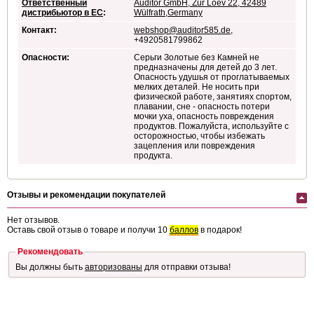
Ответственный
Auditor GmbH, Zur Loev 22, 42489
дистрибьютор в ЕС
:
Wülfrath,Germany
Контакт:
webshop@auditor585.de
,
+4920581799862
Опасности:
Серьги Золотые без Камней не
предназначены для детей до 3 лет.
Опасность удушья от проглатываемых
мелких деталей. Не носить при
физической работе, занятиях спортом,
плавании, сне - опасность потери
мочки уха, опасность повреждения
продуктов. Пожалуйста, используйте с
осторожностью, чтобы избежать
зацепления или повреждения
продукта.
Отзывы и рекомендации покупателей
Нет отзывов.
Оставь свой отзыв о товаре и получи 10
баллов
в подарок!
Рекомендовать
Вы должны быть
авторизованы
для отправки отзыва!