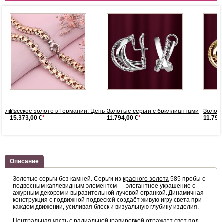
лли...
Русское золото в Германии. Цепь ...
Золотые серьги с бриллиантами
Золот
15.373,00 €
*
11.794,00 €
*
11.794
Описание
Золотые серьги без камней. Серьги из
красного золота
585 пробы с
подвесным каплевидным элементом — элегантное украшение с
ажурным декором и выразительной лучевой огранкой. Динамичная
конструкция с подвижной подвеской создаёт живую игру света при
каждом движении, усиливая блеск и визуальную глубину изделия.
Центральная часть с радиальной гравировкой отражает свет под