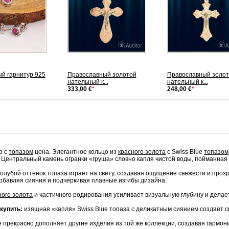
й гарнитур 925
Православный золотой
Православный золот
нательный к...
нательный к...
333,00 €
*
248,00 €
*
о с
топазом
цена. Элегантное кольцо из
красного золота
с Swiss Blue
топазом
. Центральный камень огранки «груша» словно капля чистой воды, пойманная 
лубой оттенок топаза играет на свету, создавая ощущение свежести и про
обавляя сияния и подчеркивая плавные изгибы дизайна.
ного золота
и частичного родирования усиливает визуальную глубину и дела
купить:
изящная «капля» Swiss Blue топаза с деликатным сиянием создаёт св
 прекрасно дополняет другие изделия из той же коллекции, создавая гармо