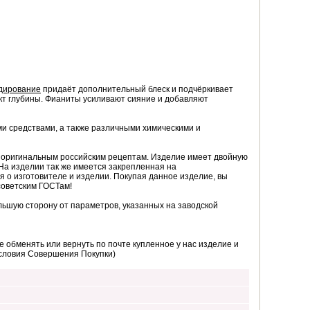
дирование
придаёт дополнительный блеск и подчёркивает
кт глубины. Фианиты усиливают сияние и добавляют
ми средствами, а также различными химическими и
о оригинальным российским рецептам. Изделие имеет двойную
На изделии так же имеется закрепленная на
я о изготовителе и изделии. Покупая данное изделие, вы
советским ГОСТам!
ьшую сторону от параметров, указанных на заводской
 обменять или вернуть по почте купленное у нас изделие и
Условия Совершения Покупки)