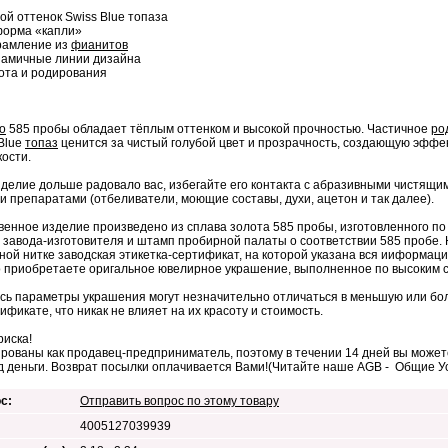
ой оттенок Swiss Blue топаза
форма «капли»
рамление из
фианитов
намичные линии дизайна
лота и родирования
о
585 пробы обладает тёплым оттенком и высокой прочностью. Частичное
ро
 Blue
топаз
ценится за чистый голубой цвет и прозрачность, создающую эффе
ости.
делие дольше радовало вас, избегайте его контакта с абразивными чистящи
и препаратами (отбеливатели, моющие составы, духи, ацетон и так далее).
венное изделие произведено из сплава золота 585 пробы, изготовленного п
 завода-изготовителя и штамп пробирной палаты о соответствии 585 пробе. 
ой нитке заводская этикетка-сертификат, на которой указана вся ииформаци
 приобретаете оригальное ювелирное украшение, выполненное по высоким 
сь параметры украшения могут незначительно отличаться в меньшую или бол
тификате, что никак не влияет на их красоту и стоимость.
риска!
рованы как продавец-предприниматель, поэтому в течении 14 дней вы можете
д деньги. Возврат посылки оплачивается Вами!(Читайте наше AGB - Общие 
с:
Отправить вопрос по этому товару
4005127039939