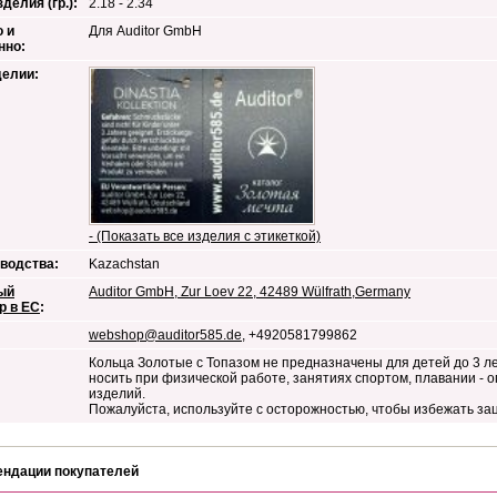
делия (гр.):
2.18 - 2.34
 и
Для Auditor GmbH
нно:
делии:
- (Показать все изделия с этикеткой)
водства:
Kazachstan
ый
Auditor GmbH, Zur Loev 22, 42489 Wülfrath,Germany
р в ЕС
:
webshop@auditor585.de
, +4920581799862
Кольца Золотые с Топазом не предназначены для детей до 3 л
носить при физической работе, занятиях спортом, плавании -
изделий.
Пожалуйста, используйте с осторожностью, чтобы избежать за
ендации покупателей