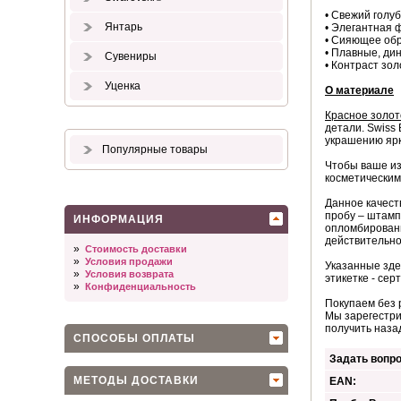
• Свежий голуб
Янтарь
• Элегантная 
• Сияющее об
• Плавные, ди
Сувениры
• Контраст зо
Уценка
О материале
Красное золот
детали. Swiss
украшению ярк
Популярные товары
Чтобы ваше из
косметическим
Данное качест
пробу – штамп
ИНФОРМАЦИЯ
опломбированн
действительно
»
Стоимость доставки
»
Условия продажи
Указанные зде
»
Условия возврата
этикетке - сер
»
Конфиденциальность
Покупаем без 
Мы зарегестри
получить наза
СПОСОБЫ ОПЛАТЫ
Задать вопро
МЕТОДЫ ДОСТАВКИ
EAN: