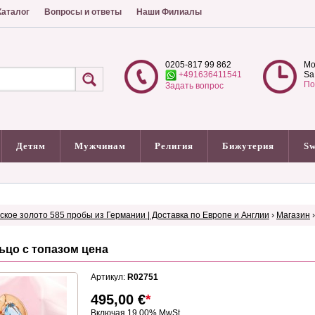
аталог
Вопросы и ответы
Наши Филиалы
0205-817 99 862
Mo
+491636411541
Sa
По
Задать вопрос
Детям
Мужчинам
Религия
Бижутерия
Sw
сское золото 585 пробы из Германии | Доставка по Европе и Англии
›
Магазин
ьцо с топазом цена
Артикул:
R02751
495,00
€
*
Включая 19.00% MwSt