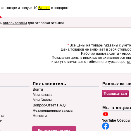
в о товаре и получи 10
баллов
в подарок!
ь
ть
авторизованы
для отправки отзыва!
*
Все цены на товары указаны с учет
Цена товаров не включает в себя
стоимос
Рабочая валюта сайта - евро.
Показания цены в иных валютах являються о
и могут отличаться от обменного курса евро.
ст
Пользователь
Рассылка н
Войти
Мои заказы
Мои Баллы
Вопрос-Ответ F.A.Q.
Мы в социа
Незавершенные заказы
ата
Новости
YouTube
Обзоры 
ие
B
Расторжение покупки