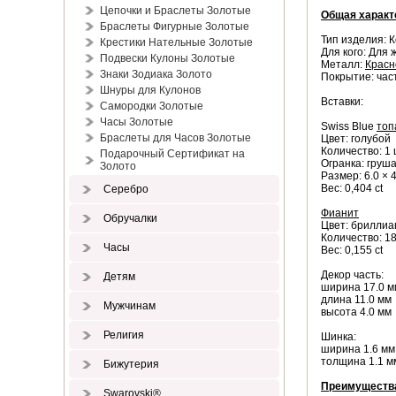
Цепочки и Браслеты Золотые
Общая характ
Браслеты Фигурные Золотые
Тип изделия: 
Крестики Нательные Золотые
Для кого: Для
Подвески Кулоны Золотые
Металл:
Красн
Знаки Зодиака Золото
Покрытие: ча
Шнуры для Кулонов
Вставки:
Самородки Золотые
Часы Золотые
Swiss Blue
топ
Браслеты для Часов Золотые
Цвет: голубой
Количество: 1 
Подарочный Сертификат на
Огранка: груш
Золото
Размер: 6.0 × 
Вес: 0,404 ct
Серебро
Фианит
Обручалки
Цвет: брилли
Количество: 18
Часы
Вес: 0,155 ct
Декор часть:
Детям
ширина 17.0 м
длина 11.0 мм
Мужчинам
высота 4.0 мм
Религия
Шинка:
ширина 1.6 мм
толщина 1.1 м
Бижутерия
Преимуществ
Swarovski®