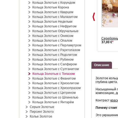
Кольца Золотые с Корундом
Кольца Золотые Корона
Кольца Золотые с Кварцем
Кольца Золотые с Малахитом
Кольца Золотые Недельки
Кольца Золотые с Нефритом
Кольца Золотые Обручальные
Кольца Золотые с Ониксом
Танцующий бриллиант
Танцующий бриллиант
Серебряны
Кольца Золотые с Опалом
Золотое коль...
Золотое коль...
37,00 €
*
Кольца Золотые с Перламутром
629,00 €
*
599,00 €
*
Кольца Золотые с Раухтопазом
Кольца Золотые с Родолитом
Кольца Золотые с Рубином
Кольца Золотые с Сапфиром
Описание
Кольца Золотые с Султанитом
Кольца Золотые с Топазом
Золотое кольц
Кольца Золотые с Фианитом
глубина цвета
Кольца Золотые с Хризолитом
Кольца Золотые с Хризопразом
Насыщенный го
Кольца Золотые с Цитрином
композицию, д
Кольца Золотые со Шпинелью
Контраст
крас
Кольца Золотые с Янтарём
Серьги Золотые
Почему стоит 
Пирсинг Золото
Это украшение
Колье Золотое