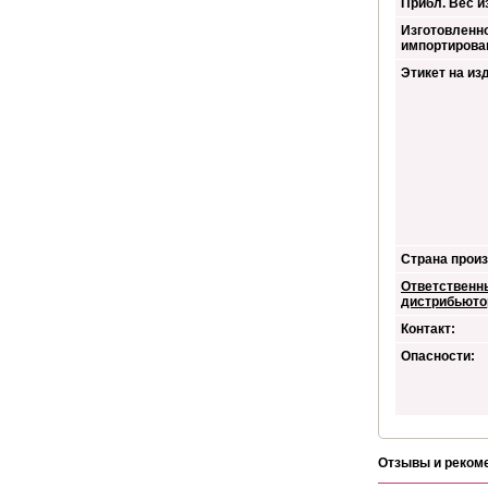
Прибл. Вес из
Изготовленно
импортирова
Этикет на из
Страна произ
Ответственн
дистрибьюто
Контакт:
Опасности:
Отзывы и реком