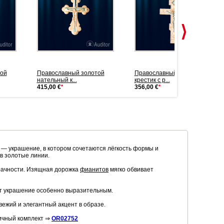
ой
Православный золотой
Православный золотой
нательный к...
крестик с р...
415,00 €
*
356,00 €
*
— украшение, в котором сочетаются лёгкость формы и
в золотые линии.
зрачности. Изящная дорожка
фианитов
мягко обвивает
ет украшение особенно выразительным.
ежий и элегантный акцент в образе.
ничный комплект ⇒
OR02752