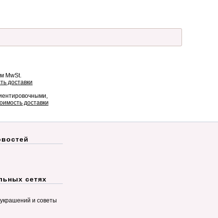
ом MwSt.
ть доставки
риентировочными,
оимость доставки
овостей
льных сетях
украшений и советы