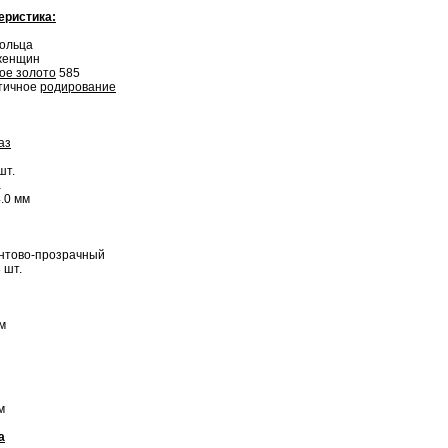
еристика:
Кольца
 женщин
ое золото
585
стичное
родирование
аз
шт.
а
4.0 мм
антово-прозрачный
 шт.
м
м
а