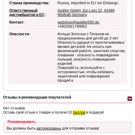
Страна производства:
Russia, importiert in EU vor Embargo
Ответственный
Auditor GmbH, Zur Loev 22, 42489
дистрибьютор в ЕС
:
Wülfrath,Germany
Контакт:
webshop@auditor585.de
,
+4920581799862
Опасности:
Кольца Золотые с Топазом не
предназначены для детей до 3 лет.
Опасность удушья от проглатываемых
мелких деталей. Не носить при
физической работе, занятиях спортом,
плавании - опасность повреждения
пальцев, опасность повреждения
изделий.
Пожалуйста, используйте с
осторожностью, чтобы избежать
зацепления или повреждения
продукта.
Отзывы и рекомендации покупателей
Нет отзывов.
Оставь свой отзыв о товаре и получи 10
баллов
в подарок!
Рекомендовать
Вы должны быть
авторизованы
для отправки отзыва!