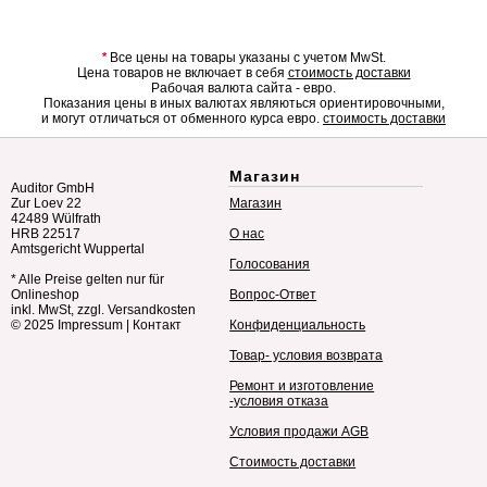
*
Все цены на товары указаны с учетом MwSt.
Цена товаров не включает в себя
стоимость доставки
Рабочая валюта сайта - евро.
Показания цены в иных валютах являються ориентировочными,
и могут отличаться от обменного курса евро.
стоимость доставки
Магазин
Auditor GmbH
Zur Loev 22
Магазин
42489 Wülfrath
HRB 22517
О нас
Amtsgericht Wuppertal
Голосования
* Alle Preise gelten nur für
Onlineshop
Вопрос-Ответ
inkl. MwSt, zzgl. Versandkosten
© 2025
Impressum
|
Контакт
Конфиденциальность
Товар- условия возврата
Ремонт и изготовление
-условия отказа
Условия продажи AGB
Стоимость доставки