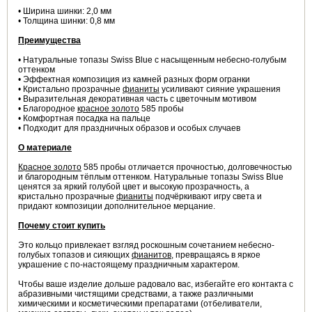
• Ширина шинки: 2,0 мм
• Толщина шинки: 0,8 мм
Преимущества
• Натуральные топазы Swiss Blue с насыщенным небесно-голубым
оттенком
• Эффектная композиция из камней разных форм огранки
• Кристально прозрачные
фианиты
усиливают сияние украшения
• Выразительная декоративная часть с цветочным мотивом
• Благородное
красное золото
585 пробы
• Комфортная посадка на пальце
• Подходит для праздничных образов и особых случаев
О материале
Красное золото
585 пробы отличается прочностью, долговечностью
и благородным тёплым оттенком. Натуральные топазы Swiss Blue
ценятся за яркий голубой цвет и высокую прозрачность, а
кристально прозрачные
фианиты
подчёркивают игру света и
придают композиции дополнительное мерцание.
Почему стоит купить
Это кольцо привлекает взгляд роскошным сочетанием небесно-
голубых топазов и сияющих
фианитов
, превращаясь в яркое
украшение с по-настоящему праздничным характером.
Чтобы ваше изделие дольше радовало вас, избегайте его контакта с
абразивными чистящими средствами, а также различными
химическими и косметическими препаратами (отбеливатели,