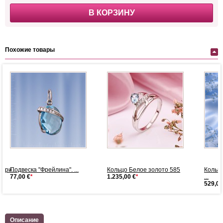
В КОРЗИНУ
Похожие товары
бри...
Подвеска "Фрейлина". ...
Кольцо Белое золото 585
Кольц
77,00 €
*
1.235,00 €
*
...
529,00
Описание