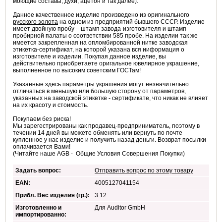
моющие составы, духи, ацетон и так далее).
Данное качественное изделие произведено из оригинального
русского золота
на одном из предприятий бывшего СССР. Изделие
имеет двойную пробу – штамп завода-изготовителя и штамп
пробирной палаты о соответствии 585 пробе. На изделии так же
имеется закрепленная на опломбированной нитке заводская
этикетка-сертификат, на которой указана вся ииформация о
изготовителе и изделии. Покупая данное изделие, вы
действительно приобретаете оригальное ювелирное украшение,
выполненное по высоким советским ГОСТам!
Указанные здесь параметры украшения могут незначительно
отличаться в меньшую или большую сторону от параметров,
указанных на заводской этикетке - сертификате, что никак не влияет
на их красоту и стоимость.
Покупаем без риска!
Мы зарегестрированы как продавец-предприниматель, поэтому в
течении 14 дней вы можете обменять или вернуть по почте
купленное у нас изделие и получить назад деньги. Возврат посылки
оплачивается Вами!
(Читайте наше AGB - Общие Условия Совершения Покупки)
Задать вопрос:
Отправить вопрос по этому товару
EAN:
4005127041154
Прибл. Вес изделия (гр.):
3.12
Изготовленно и
Для Auditor GmbH
импортированно: