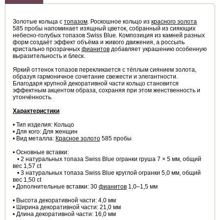
Золотые кольца с
топазом
. Роскошное кольцо из
красного золота
585 пробы напоминает изящный цветок, собранный из сияющих
небесно-голубых топазов Swiss Blue. Композиция из камней разных
форм создаёт эффект объёма и живого движения, а россыпь
кристально прозрачных
фианитов
добавляет украшению особенную
выразительность и блеск.
Яркий оттенок топазов перекликается с тёплым сиянием золота,
образуя гармоничное сочетание свежести и элегантности.
Благодаря крупной декоративной части кольцо становится
эффектным акцентом образа, сохраняя при этом женственность и
утончённость.
Характеристики
• Тип изделия: Кольцо
• Для кого: Для женщин
• Вид металла:
Красное золото
585 пробы
• Основные вставки:
• 2 натуральных топаза Swiss Blue огранки груша 7 × 5 мм, общий
вес 1,57 ct
• 3 натуральных топаза Swiss Blue круглой огранки 5,0 мм, общий
вес 1,50 ct
• Дополнительные вставки: 30
фианитов
1,0–1,5 мм
• Высота декоративной части: 4,0 мм
• Ширина декоративной части: 21,0 мм
• Длина декоративной части: 16,0 мм