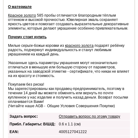
О материале
Красное золото
585 пробы отличается благородным тёплым
оттенком и высокой прочностью. Ювелирная эмаль сохраняет
яркость цветов и помогает создавать выразительные декоративные
элементы, которые делают украшение особенно привлекательным.
Почему стоит купить
Милые серьги-божьи коровки из
красного золота
подарят ребёнку
радость, подчеркнут индивидуальность и станут любимым
украшением на каждый день.
Указанные здесь параметры украшения могут незначительно
отличаться в меньшую или большую сторону от параметров,
указанных на заводской этикетке - сертификате, что никак не влияет
на их красоту и стоимость.
Покупаем без риска!
Мы зарегестрированы как продавец-предприниматель, поэтому в
течении 14 дней вы можете обменять или вернуть по почте
купленное у нас изделие и получить назад деньги. Возврат посылки
оплачивается Вами!
(Читайте наше AGB - Общие Условия Совершения Покупки)
Задать вопрос:
Отправить вопрос по этому товару
Прибл. Габариты: В/Ш/Д:
0.6 x 1.1 (см)
EAN:
4005127041222