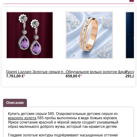
5
Gianni Lazzaro Золотые серьги-п...
Обручальное кольцо золотое &quo...
Русско
7.761,00 €
*
659,00 €
*
291,00
Описание
Купить детские серьги 585. Очаровательные детские серьги из
красного золота
585 пробы выполнены в виде божьих коровок.
Яркое сочетание красной и чёрной эмали создаёт узнаваемый
образ маленького доброго жучка, который так нравится детям.
Гладкие золотые контуры подчёркивают насыщенные оттенки