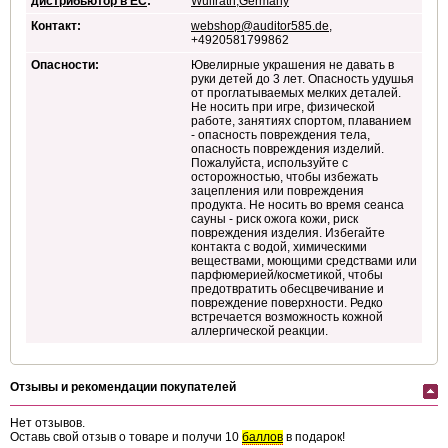
дистрибьютор в ЕС
:
Wülfrath,Germany
Контакт:
webshop@auditor585.de
,
+4920581799862
Опасности:
Ювелирные украшения не давать в
руки детей до 3 лет. Опасность удушья
от проглатываемых мелких деталей.
Не носить при игре, физической
работе, занятиях спортом, плаванием
- опасность повреждения тела,
опасность повреждения изделий.
Пожалуйста, используйте с
осторожностью, чтобы избежать
зацепления или повреждения
продукта. Не носить во время сеанса
сауны - риск ожога кожи, риск
повреждения изделия. Избегайте
контакта с водой, химическими
веществами, моющими средствами или
парфюмерией/косметикой, чтобы
предотвратить обесцвечивание и
повреждение поверхности. Редко
встречается возможность кожной
аллергической реакции.
Отзывы и рекомендации покупателей
Нет отзывов.
Оставь свой отзыв о товаре и получи 10
баллов
в подарок!