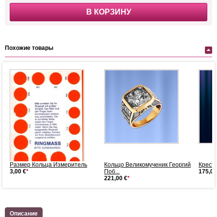
В КОРЗИНУ
Похожие товары
Размер Кольца Измеритель
Кольцо Великомученик Георгий
Крести
3,00 €
*
Поб...
175,00
221,00 €
*
Описание