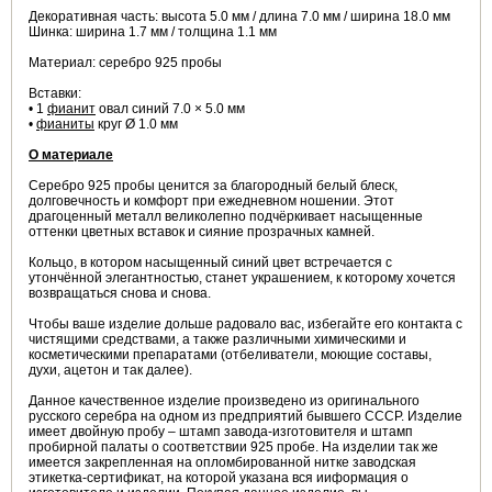
Декоративная часть: высота 5.0 мм / длина 7.0 мм / ширина 18.0 мм
Шинка: ширина 1.7 мм / толщина 1.1 мм
Материал: серебро 925 пробы
Вставки:
• 1
фианит
овал синий 7.0 × 5.0 мм
•
фианиты
круг Ø 1.0 мм
О материале
Серебро 925 пробы ценится за благородный белый блеск,
долговечность и комфорт при ежедневном ношении. Этот
драгоценный металл великолепно подчёркивает насыщенные
оттенки цветных вставок и сияние прозрачных камней.
Кольцо, в котором насыщенный синий цвет встречается с
утончённой элегантностью, станет украшением, к которому хочется
возвращаться снова и снова.
Чтобы ваше изделие дольше радовало вас, избегайте его контакта с
чистящими средствами, а также различными химическими и
косметическими препаратами (отбеливатели, моющие составы,
духи, ацетон и так далее).
Данное качественное изделие произведено из оригинального
русского серебра на одном из предприятий бывшего СССР. Изделие
имеет двойную пробу – штамп завода-изготовителя и штамп
пробирной палаты о соответствии 925 пробе. На изделии так же
имеется закрепленная на опломбированной нитке заводская
этикетка-сертификат, на которой указана вся ииформация о