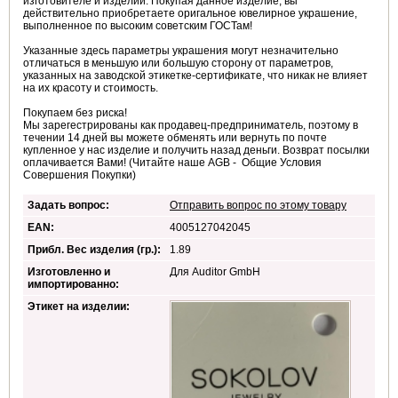
изготовителе и изделии. Покупая данное изделие, вы
действительно приобретаете оригальное ювелирное украшение,
выполненное по высоким советским ГОСТам!
Указанные здесь параметры украшения могут незначительно
отличаться в меньшую или большую сторону от параметров,
указанных на заводской этикетке-сертификате, что никак не влияет
на их красоту и стоимость.
Покупаем без риска!
Мы зарегестрированы как продавец-предприниматель, поэтому в
течении 14 дней вы можете обменять или вернуть по почте
купленное у нас изделие и получить назад деньги. Возврат посылки
оплачивается Вами! (Читайте наше AGB - Общие Условия
Совершения Покупки)
Задать вопрос:
Отправить вопрос по этому товару
EAN:
4005127042045
Прибл. Вес изделия (гр.):
1.89
Изготовленно и
Для Auditor GmbH
импортированно:
Этикет на изделии: