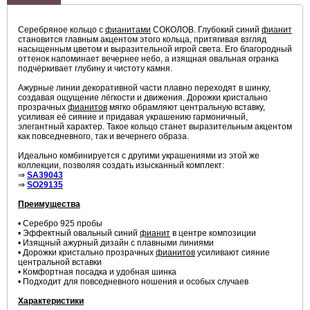
Серебряное кольцо с
фианитами
СОКОЛОВ. Глубокий синий
фианит
становится главным акцентом этого кольца, притягивая взгляд
насыщенным цветом и выразительной игрой света. Его благородный
оттенок напоминает вечернее небо, а изящная овальная огранка
подчёркивает глубину и чистоту камня.
Ажурные линии декоративной части плавно переходят в шинку,
создавая ощущение лёгкости и движения. Дорожки кристально
прозрачных
фианитов
мягко обрамляют центральную вставку,
усиливая её сияние и придавая украшению гармоничный,
элегантный характер. Такое кольцо станет выразительным акцентом
как повседневного, так и вечернего образа.
Идеально комбинируется с другими украшениями из этой же
коллекции, позволяя создать изысканный комплект:
⇒
SA39043
⇒
SO29135
Преимущества
• Серебро 925 пробы
• Эффектный овальный синий
фианит
в центре композиции
• Изящный ажурный дизайн с плавными линиями
• Дорожки кристально прозрачных
фианитов
усиливают сияние
центральной вставки
• Комфортная посадка и удобная шинка
• Подходит для повседневного ношения и особых случаев
Характеристики