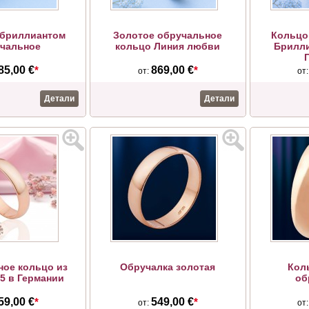
 бриллиантом
Золотое обручальное
Кольцо
чальное
кольцо Линия любви
Брилли
85,00 €
*
869,00 €
*
от:
от
Детали
Детали
ое кольцо из
Обручалка золотая
Кол
85 в Германии
об
59,00 €
*
549,00 €
*
от:
от