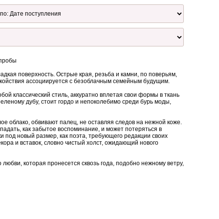
 пробы
адкая поверхность. Острые края, резьба и камни, по поверьям,
окойствия ассоциируется с безоблачным семейным будущим.
обой классический стиль, аккуратно вплетая свои формы в ткань
зеленому дубу, стоит гордо и непоколебимо среди бурь моды,
ое облако, обвивают палец, не оставляя следов на нежной коже.
спадать, как забытое воспоминание, и может потеряться в
и под новый размер, как поэта, требующего редакции своих
екора и вставок, словно чистый холст, ожидающий нового
о любви, которая пронесется сквозь года, подобно нежному ветру,