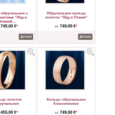
 обручальное с
Обручальное кольцо
антами "Лёд и
золотое "Лёд и Пламя"
Пламя&...
745,00 €
*
749,00 €
*
:
от:
Детали
Детали
ьцо золотое
Кольцо обручальное
ручальное
Классическое
455,00 €
*
749,00 €
*
:
от: