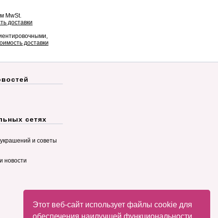
ом MwSt.
ть доставки
риентировочными,
оимость доставки
овостей
льных сетях
украшений и советы
и новости
Этот веб-сайт использует файлы cookie для
обеспечения наилучшей функциональности