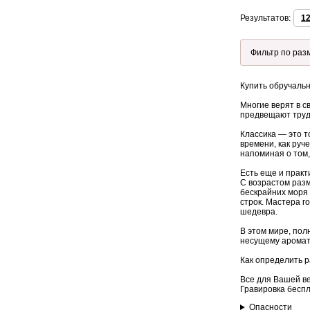
Результатов:
1
Купить обручальн
Многие верят в с
предвещают трудн
Классика — это т
времени, как руч
напоминая о том,
Есть еще и практ
С возрастом разм
бескрайних моря 
строк. Мастера г
шедевра.
В этом мире, пол
несущему аромат
Как определить р
Все для Вашей в
Гравировка беспл
Опасности