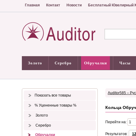
Главная
Контакт
Новости
Бесплатный Ювелирный К
Золото
Серебро
Обручалки
Часы
Auditor585 – Ру
Показать все товары
% Уцененные товары %
Кольца Обруч
Золото
Перейти на:
Серебро
Результатов:
1
Обручалки