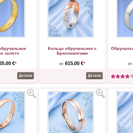
обручальное
Кольцо обручальное с
Обручаль
ое золото
Бриллиантами
65,00 €
*
615,00 €
*
от:
от
Детали
Детали
(