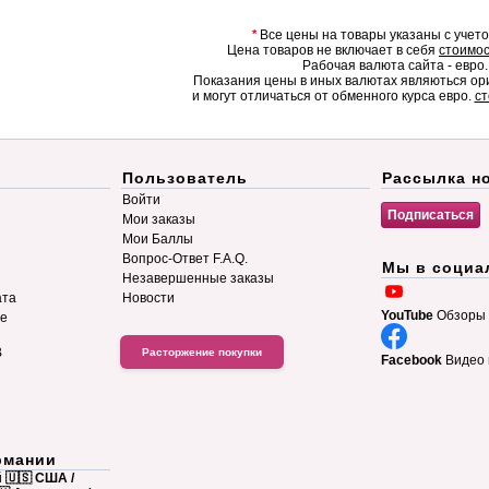
*
Все цены на товары указаны с учет
Цена товаров не включает в себя
стоимос
Рабочая валюта сайта - евро.
Показания цены в иных валютах являються о
и могут отличаться от обменного курса евро.
ст
Пользователь
Рассылка н
Войти
Мои заказы
Мои Баллы
Вопрос-Ответ F.A.Q.
Мы в социа
Незавершенные заказы
ата
Новости
YouTube
Обзоры 
ие
B
Расторжение покупки
Facebook
Видео 
рмании
й
🇺🇸 США /