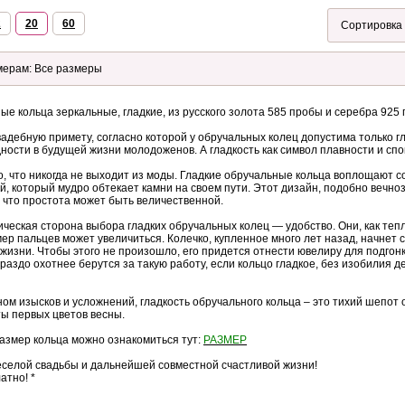
2
20
60
ые кольца зеркальные, гладкие, из русского золота 585 пробы и серебра 925
вадебную примету, согласно которой у обручальных колец допустима только гл
ости в будущей жизни молодоженов. А гладкость как символ плавности и сп
о, что никогда не выходит из моды. Гладкие обручальные кольца воплощают с
ей, который мудро обтекает камни на своем пути. Этот дизайн, подобно вечно
 что простота может быть величественной.
ическая сторона выбора гладких обручальных колец — удобство. Они, как тепл
ер пальцев может увеличиться. Колечко, купленное много лет назад, начнет 
жизни. Чтобы этого не произошло, его придется отнести ювелиру для подгонк
ораздо охотнее берутся за такую работу, если кольцо гладкое, без изобилия д
ном изысков и усложнений, гладкость обручального кольца – это тихий шепот 
ы первых цветов весны.
азмер кольца можно ознакомиться тут:
РАЗМЕР
еселой свадьбы и дальнейшей совместной счастливой жизни!
атно! *