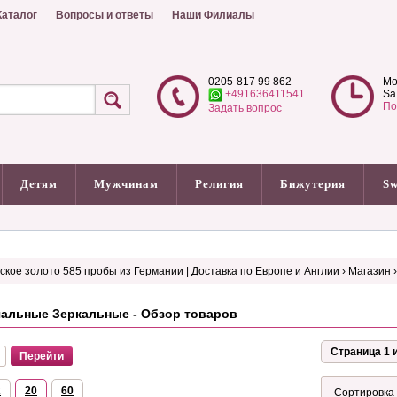
аталог
Вопросы и ответы
Наши Филиалы
0205-817 99 862
Mo
+491636411541
Sa
По
Задать вопрос
Детям
Мужчинам
Религия
Бижутерия
Sw
сское золото 585 пробы из Германии | Доставка по Европе и Англии
›
Магазин
альные Зеркальные - Обзор товаров
Страница 1 и
2
20
60