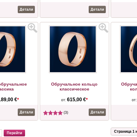
Детали
Детали
обручальное
Обручальное кольцо
Обруча
ассика
классическое
ко
189,00 €
*
615,00 €
*
от:
от
Детали
Детали
(3)
Страница 1 и