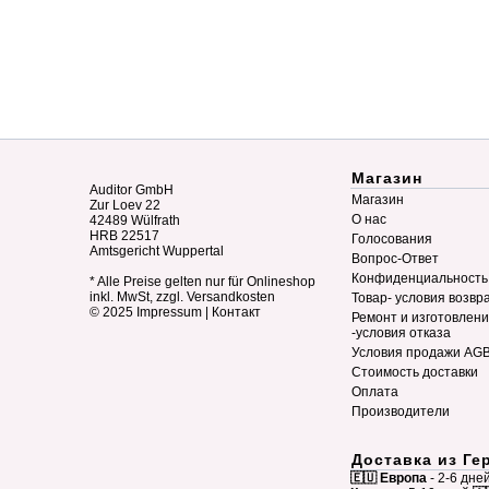
Магазин
Auditor GmbH
Магазин
Zur Loev 22
О нас
42489 Wülfrath
HRB 22517
Голосования
Amtsgericht Wuppertal
Вопрос-Ответ
Конфиденциальность
* Alle Preise gelten nur für Onlineshop
inkl. MwSt, zzgl. Versandkosten
Товар- условия возвр
© 2025
Impressum
|
Контакт
Ремонт и изготовлен
-условия отказа
Условия продажи AG
Стоимость доставки
Оплата
Производители
Доставка из Ге
🇪🇺 Европа
- 2-6 дне