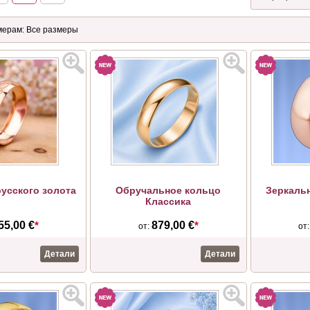
русского золота
Обручальное кольцо
Зеркаль
Классика
55,00 €
*
879,00 €
*
от:
от
Детали
Детали