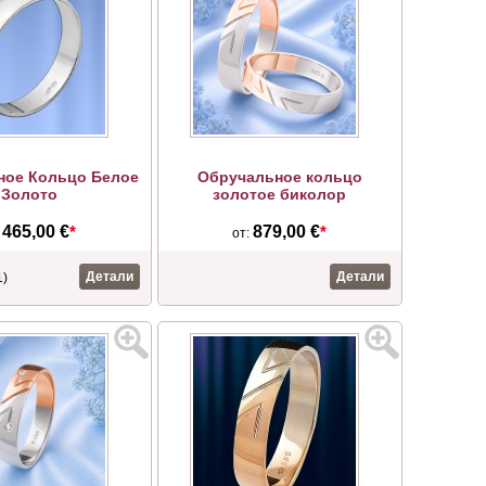
ное Кольцо Белое
Обручальное кольцо
Золото
золотое биколор
465,00 €
*
879,00 €
*
:
от:
Детали
Детали
1)