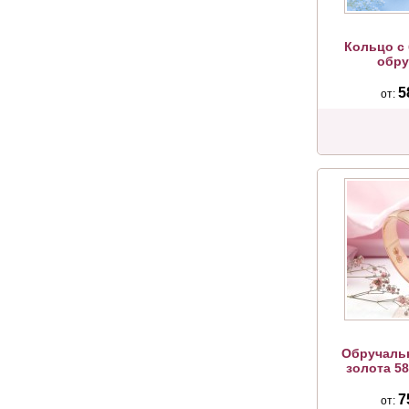
Кольцо с
обру
5
от:
Обручальн
золота 5
7
от: