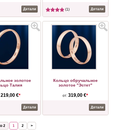
Детали
Детали
(1)
льное золотое
Кольцо обручальное
льцо Талия
золотое "Эстет"
219,00 €
*
319,00 €
*
:
от:
Детали
Детали
з 2
1
2
>