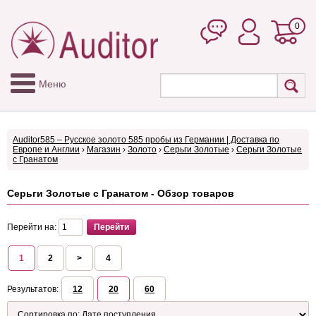
0
Меню
Auditor585 – Русское золото 585 пробы из Германии | Доставка по
Европе и Англии
›
Магазин
›
Золото
›
Серьги Золотые
›
Серьги Золотые
с Гранатом
Серьги Золотые с Гранатом - Обзор товаров
Перейти на:
1
2
>
4
Результатов:
12
20
60