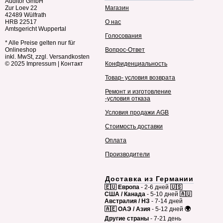
Auditor GmbH
Zur Loev 22
Магазин
42489 Wülfrath
HRB 22517
О нас
Amtsgericht Wuppertal
Голосования
* Alle Preise gelten nur für
Onlineshop
Вопрос-Ответ
inkl. MwSt, zzgl. Versandkosten
© 2025
Impressum
|
Контакт
Конфиденциальность
Товар- условия возврата
Ремонт и изготовление
-условия отказа
Условия продажи AGB
Стоимость доставки
Оплата
Производители
Доставка из Германии
🇪🇺 Европа
- 2-6 дней
🇺🇸
США / Канада
- 5-10 дней
🇦🇺
Австралия / НЗ
- 7-14 дней
🇦🇪 ОАЭ / Азия
- 5-12 дней
🌍
Другие страны
- 7-21 день