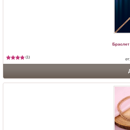
Браслет
(1)
от