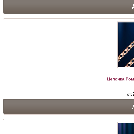
Цепочка Ром
от: