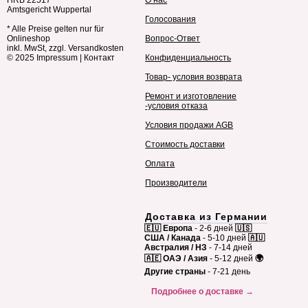
HRB 22517
О нас
Amtsgericht Wuppertal
Голосования
* Alle Preise gelten nur für
Onlineshop
Вопрос-Ответ
inkl. MwSt, zzgl. Versandkosten
© 2025
Impressum
|
Контакт
Конфиденциальность
Товар- условия возврата
Ремонт и изготовление
-условия отказа
Условия продажи AGB
Стоимость доставки
Оплата
Производители
Доставка из Германии
🇪🇺 Европа
- 2-6 дней
🇺🇸
США / Канада
- 5-10 дней
🇦🇺
Австралия / НЗ
- 7-14 дней
🇦🇪 ОАЭ / Азия
- 5-12 дней
🌍
Другие страны
- 7-21 день
Подробнее о доставке →