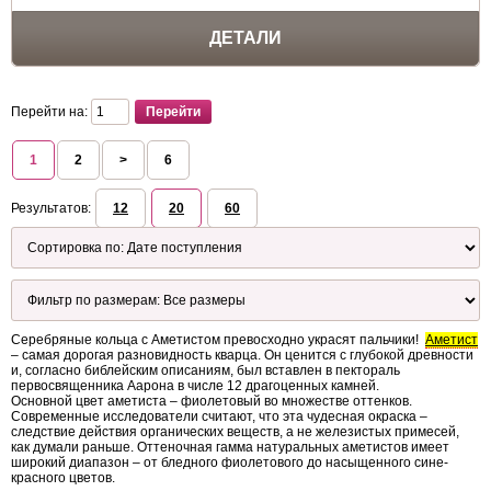
ДЕТАЛИ
Перейти на:
1
2
>
6
Результатов:
12
20
60
Серебряные кольца с Аметистом превосходно украсят пальчики!
Аметист
– самая дорогая разновидность кварца. Он ценится с глубокой древности
и, согласно библейским описаниям, был вставлен в пектораль
первосвященника Аарона в числе 12 драгоценных камней.
Основной цвет аметиста – фиолетовый во множестве оттенков.
Современные исследователи считают, что эта чудесная окраска –
следствие действия органических веществ, а не железистых примесей,
как думали раньше. Оттеночная гамма натуральных аметистов имеет
широкий диапазон – от бледного фиолетового до насыщенного сине-
красного цветов.