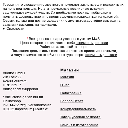
Говорят, что украшения с аметистом помогают заснуть, если положить их
на ночь под подушку. Но эти прекрасные ювелирные изделия
заслуживают лучшей участи. Их необходимо носить, чтобы самим
получать удовольствие и позволить другим наслаждаться их красотой.
Серьги, кольца или другие украшения с аметистом достойно выглядят с
самыми изысканными нарядами.
Опасности
*
Все цены на товары указаны с учетом MwSt.
Цена товаров не включает в себя
стоимость доставки
Рабочая валюта сайта - евро.
Показания цены в иных валютах являються ориентировочными,
и могут отличаться от обменного курса евро.
стоимость доставки
Магазин
Auditor GmbH
Zur Loev 22
Магазин
42489 Wülfrath
HRB 22517
О нас
Amtsgericht Wuppertal
Голосования
* Alle Preise gelten nur für
Onlineshop
Вопрос-Ответ
inkl. MwSt, zzgl. Versandkosten
© 2025
Impressum
|
Контакт
Конфиденциальность
Товар- условия возврата
Ремонт и изготовление