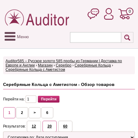
0
Меню
Auditor585 – Русское золото 585 пробы из Германии | Доставка по
Европе и Англии
›
Магазин
›
Серебро
›
Серебряные Кольца
›
Серебряные Кольца с Аметистом
Серебряные Кольца с Аметистом - Обзор товаров
Перейти на:
1
2
>
6
Результатов:
12
20
60