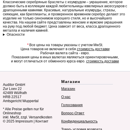
Классические серебряные браслеты с изумрудом – украшение, которое
должно быть в коллекции каждой любительницы ювелирных аксессуаров с
драгоценными камнями. Красивые, натуральные изумруды, стразы,
сияющие, как бриллианты, и проверенное временем серебро делают это
изделие не только синонимом хорошего стиля, но и высочайшего
качества. На нашем сайте представлены женские и мужские украшения
на руку под любой бюджет. Цена зависит от веса, класса драгоценного
металла и наличия камней.
Опасности
*
Все цены на товары указаны с учетом MwSt.
Цена товаров не включает в себя
стоимость доставки
Рабочая валюта сайта - евро.
Показания цены в иных валютах являються ориентировочными,
и могут отличаться от обменного курса евро.
стоимость доставки
Магазин
Auditor GmbH
Zur Loev 22
Магазин
42489 Wülfrath
HRB 22517
О нас
Amtsgericht Wuppertal
Голосования
* Alle Preise gelten nur für
Onlineshop
Вопрос-Ответ
inkl. MwSt, zzgl. Versandkosten
© 2025
Impressum
|
Контакт
Конфиденциальность
Товар- условия возврата