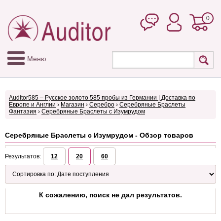
0
Меню
Auditor585 – Русское золото 585 пробы из Германии | Доставка по
Европе и Англии
›
Магазин
›
Серебро
›
Серебряные Браслеты
Фантазия
›
Серебряные Браслеты с Изумрудом
Серебряные Браслеты с Изумрудом - Обзор товаров
Результатов:
12
20
60
К сожалению, поиск не дал результатов.