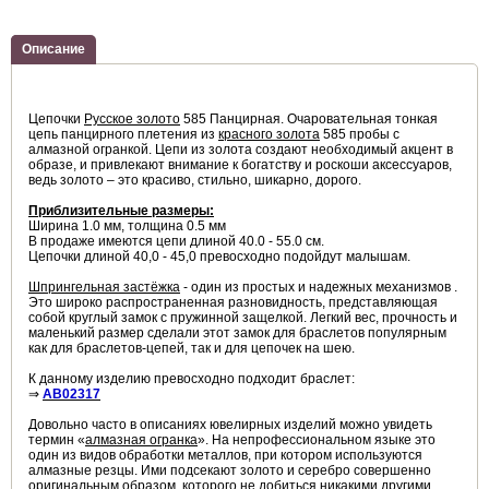
Описание
Цепочки
Русское золото
585 Панцирная. Очаровательная тонкая
цепь панцирного плетения из
красного золота
585 пробы с
алмазной огранкой. Цепи из золота создают необходимый акцент в
образе, и привлекают внимание к богатству и роскоши аксессуаров,
ведь золото – это красиво, стильно, шикарно, дорого.
Приблизительные размеры:
Ширина 1.0 мм, толщина 0.5 мм
В продаже имеются цепи длиной 40.0 - 55.0 см.
Цепочки длиной 40,0 - 45,0 превосходно подойдут малышам.
Шпрингельная застёжка
- один из простых и надежных механизмов .
Это широко распространенная разновидность, представляющая
собой круглый замок с пружинной защелкой. Легкий вес, прочность и
маленький размер сделали этот замок для браслетов популярным
как для браслетов-цепей, так и для цепочек на шею.
К данному изделию превосходно подходит браслет:
⇒
AB02317
Довольно часто в описаниях ювелирных изделий можно увидеть
термин «
алмазная огранка
». На непрофессиональном языке это
один из видов обработки металлов, при котором используются
алмазные резцы. Ими подсекают золото и серебро совершенно
оригинальным образом, которого не добиться никакими другими