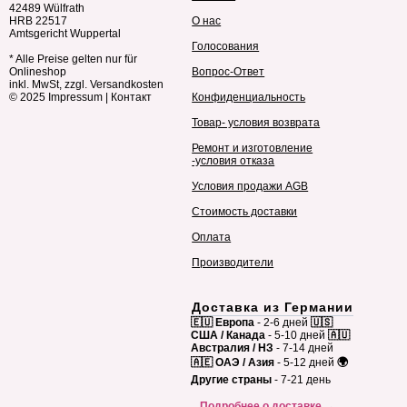
42489 Wülfrath
HRB 22517
О нас
Amtsgericht Wuppertal
Голосования
* Alle Preise gelten nur für
Onlineshop
Вопрос-Ответ
inkl. MwSt, zzgl. Versandkosten
© 2025
Impressum
|
Контакт
Конфиденциальность
Товар- условия возврата
Ремонт и изготовление
-условия отказа
Условия продажи AGB
Стоимость доставки
Оплата
Производители
Доставка из Германии
🇪🇺 Европа
- 2-6 дней
🇺🇸
США / Канада
- 5-10 дней
🇦🇺
Австралия / НЗ
- 7-14 дней
🇦🇪 ОАЭ / Азия
- 5-12 дней
🌍
Другие страны
- 7-21 день
Подробнее о доставке →