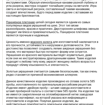
инструментами. Образуя клинообразные канавки разной глубины и
угла разреза, мастера создают тончайшие узоры на металле. Игра
света и интересный рисунок, составленный такими канавками,
создают впечатление, будто перед вами изделие с вставками из
настоящих бриллиантов.
Панцирное плетение
цепей сегодня является одним из самых
популярных видов украшений на шею. Этот тип вязки
разнообразен, красив и практичен. Двусторонняя шлифовка звеньев
придает им блеск и привлекательность. Панцирное плетение
является прочным и надежным.
Ценность именно
красного золота
для изготовителей заключается в
его прочности, устойчивости к нагрузкам и долговечности. Эти
достоинства позволяют создавать легкие ажурные украшения без
опаски, что материал быстро потеряет форму или сотрется.
Украшения из красного материала выглядят изумительно, даже
если они не инструктированы драгоценными камни. Такие изделия
подходят к любому типу кожу, украсят женщину любого возраста и
придадут облику изысканность и элегантность.
Золотые украшения считаются самыми безопасными, так как очень
редко становятся причиной возникновения аллергии.
Данное качественное изделие произведено из сплава золота 585
пробы, изготовленного по оригинальным российским рецептам.
Изделие имеет двойную пробу – штамп завода-изготовителя и
штамп пробирной палаты о соответствии 585 пробе. На изделии так
же имеется закрепленная на опломбированной нитке заводская
этикетка-сертификат, на которой указана вся ииформация о
изготовителе и изделии. Покупая данное изделие, вы
действительно приобретаете оригальное ювелирное украшение,