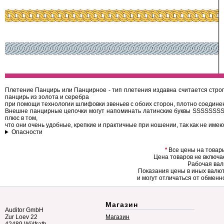
Плетение Панцирь или Панцирное - тип плетения издавна считается строги
панцирь из золота и серебра
при помощи технологии шлифовки звеньев с обоих сторон, плотно соединен
Внешне панцирные цепочки могут напоминать латинские буквы SSSSSSSSSS
плюс в том,
что они очень удобные, крепкие и практичные при ношении, так как не имею
Опасности
*
Все цены на товары
Цена товаров не включа
Рабочая валю
Показания цены в иных валю
и могут отличаться от обменн
Магазин
Auditor GmbH
Zur Loev 22
Магазин