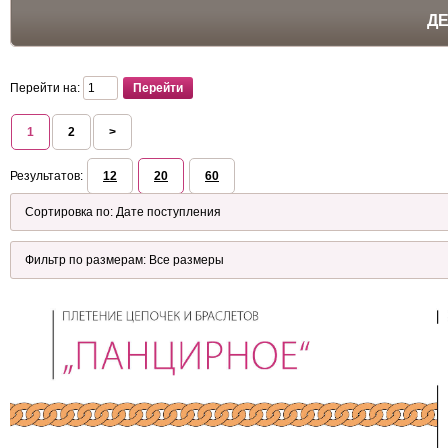
Д
Перейти на:
1
2
>
Результатов:
12
20
60