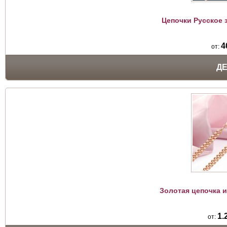
Цепочки Русское 
4
от:
Д
Золотая цепочка 
1.
от: