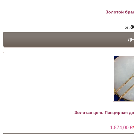
Золотой бра
8
от:
Д
Золотая цепь Панцирная дв
1.874,00 €