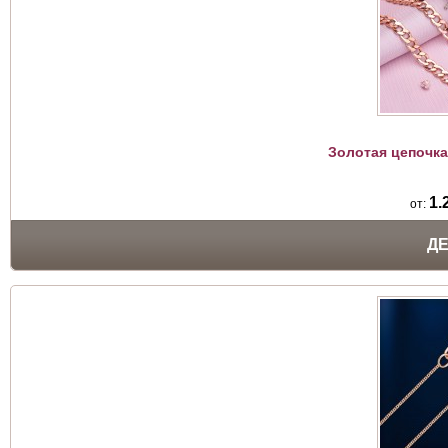
Золотая цепочка
1.
от:
Д