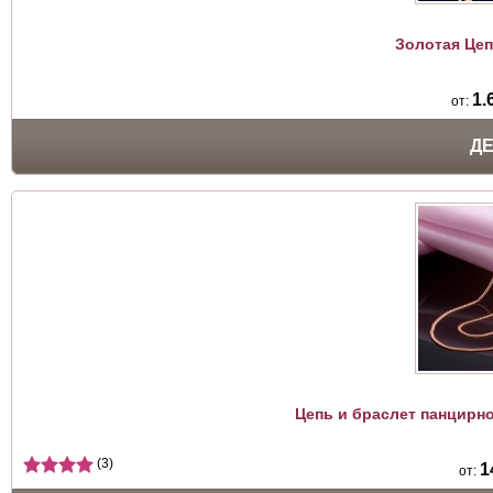
Золотая Цеп
1.
от:
Д
Цепь и браслет панцирно
(3)
1
от: