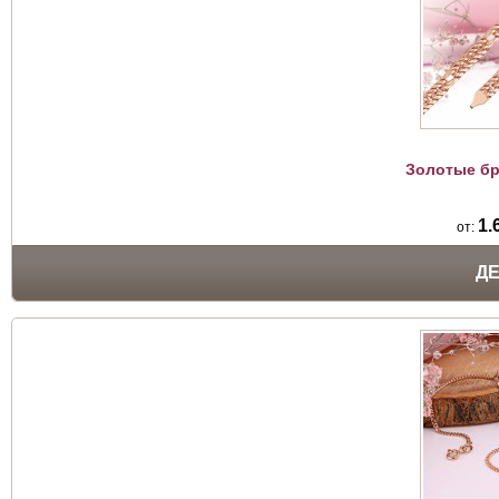
Золотые бр
1.
от:
Д