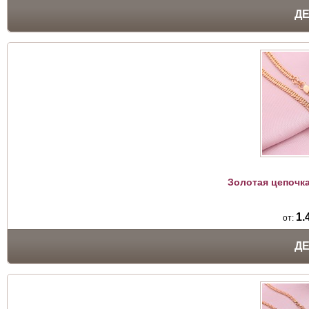
Д
Золотая цепочк
1.
от:
Д