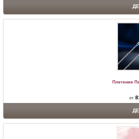
Д
Плетение П
8
от:
Д