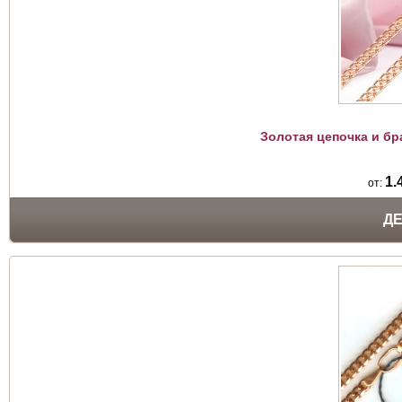
Золотая цепочка и б
1.
от:
Д