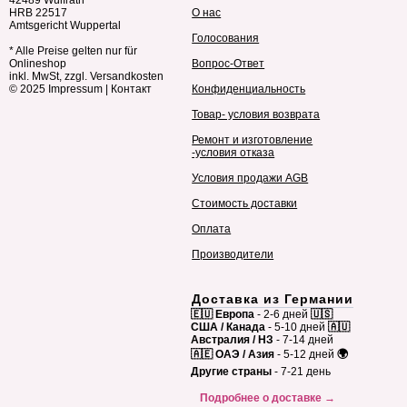
42489 Wülfrath
HRB 22517
О нас
Amtsgericht Wuppertal
Голосования
* Alle Preise gelten nur für
Onlineshop
Вопрос-Ответ
inkl. MwSt, zzgl. Versandkosten
© 2025
Impressum
|
Контакт
Конфиденциальность
Товар- условия возврата
Ремонт и изготовление
-условия отказа
Условия продажи AGB
Стоимость доставки
Оплата
Производители
Доставка из Германии
🇪🇺 Европа
- 2-6 дней
🇺🇸
США / Канада
- 5-10 дней
🇦🇺
Австралия / НЗ
- 7-14 дней
🇦🇪 ОАЭ / Азия
- 5-12 дней
🌍
Другие страны
- 7-21 день
Подробнее о доставке →