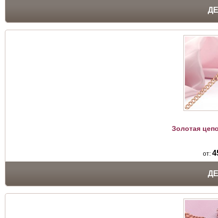
Д
Золотая цеп
4
от:
Д