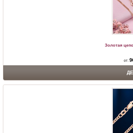
Золотая цеп
9
от:
Д