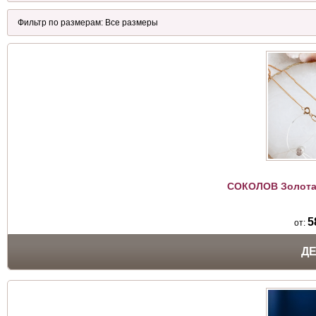
СОКОЛОВ Золотая
5
от:
Д