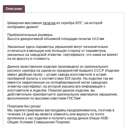
Описание
Шикарная массивная
печатка
из серебра 925°, на которой
изображен дракон!
Приблизительные размеры:
Высота декоративной объемной площадки печатки 14.0 мм
Указанные здесь параметры украшения могут незначительно
отличаться в меньшую или большую сторону от параметров,
указанных на заводской этикетке- сертификате, что никак не влияет
на их красоту и стоимость
Данное качественное изделие произведено из оригинального
русского серебра на одном из предприятий бывшего СССР. Изделие
имеет двойную пробу – штамп завода-изготовителя и штамп
пробирной палаты о соответствии 925 пробе. На изделии так же
имеется закрепленная на опломбированной нитке заводская
этикетка-сертификат, на которой указана вся информация о
изготовителе и изделии. Покупая данное изделие, вы
действительно приобретаете оригинальное ювелирное украшение,
выполненное по высоким советским ГОСТам!
Покупаем без риска!
Мы зарегестрированы как продавец-предприниматель, поэтому в
течении 14 дней вы можете обменять или вернуть по почте
купленное у нас изделие и получить назад деньги (Наше AGB -
Общие Условия Совершения Покупки)