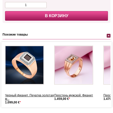
В КОРЗИНУ
Похожие товары
5
Черный фианит. Печатка золотая
Перстень мужской. Фианит
Перст
м...
1.459,00 €
*
1.479,
1.099,00 €
*