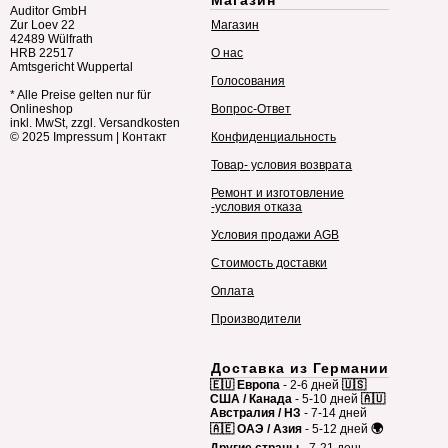
Магазин
Auditor GmbH
Zur Loev 22
Магазин
42489 Wülfrath
HRB 22517
О нас
Amtsgericht Wuppertal
Голосования
* Alle Preise gelten nur für
Onlineshop
Вопрос-Ответ
inkl. MwSt, zzgl. Versandkosten
© 2025
Impressum
|
Контакт
Конфиденциальность
Товар- условия возврата
Ремонт и изготовление
-условия отказа
Условия продажи AGB
Стоимость доставки
Оплата
Производители
Доставка из Германии
🇪🇺 Европа
- 2-6 дней
🇺🇸
США / Канада
- 5-10 дней
🇦🇺
Австралия / НЗ
- 7-14 дней
🇦🇪 ОАЭ / Азия
- 5-12 дней
🌍