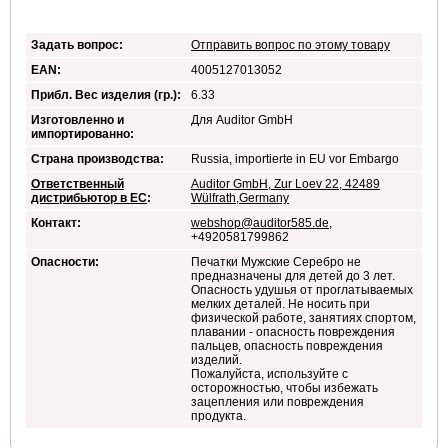
Задать вопрос:
Отправить вопрос по этому товару
EAN:
4005127013052
Прибл. Вес изделия (гр.):
6.33
Изготовленно и
Для Auditor GmbH
импортированно:
Страна производства:
Russia, importierte in EU vor Embargo
Ответственный
Auditor GmbH, Zur Loev 22, 42489
дистрибьютор в ЕС
:
Wülfrath,Germany
Контакт:
webshop@auditor585.de
,
+4920581799862
Опасности:
Печатки Мужские Серебро не
предназначены для детей до 3 лет.
Опасность удушья от проглатываемых
мелких деталей. Не носить при
физической работе, занятиях спортом,
плавании - опасность повреждения
пальцев, опасность повреждения
изделий.
Пожалуйста, используйте с
осторожностью, чтобы избежать
зацепления или повреждения
продукта.