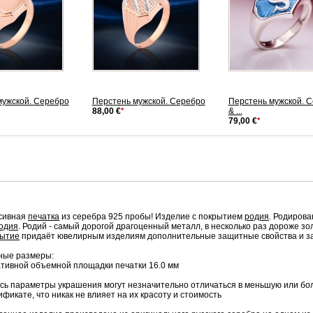
мужской. Серебро
Перстень мужской. Серебро
Перстень мужской. 
88,00 €
*
& ...
79,00 €
*
сивная
печатка
из серебра 925 пробы! Изделие с покрытием
родия
. Родирова
одия
. Родий - самый дорогой драгоценный металл, в несколько раз дороже з
рытие
придаёт ювелирным изделиям дополнительные защитные свойства и за 
ные размеры:
тивной объемной площадки печатки 16.0 мм
сь параметры украшения могут незначительно отличаться в меньшую или бол
ификате, что никак не влияет на их красоту и стоимость