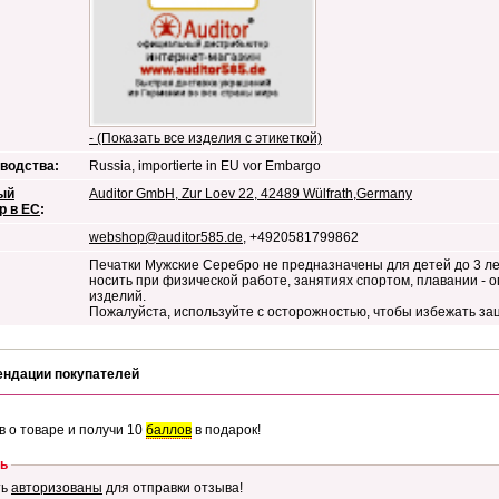
- (Показать все изделия с этикеткой)
водства:
Russia, importierte in EU vor Embargo
ый
Auditor GmbH, Zur Loev 22, 42489 Wülfrath,Germany
р в ЕС
:
webshop@auditor585.de
, +4920581799862
Печатки Мужские Серебро не предназначены для детей до 3 ле
носить при физической работе, занятиях спортом, плавании -
изделий.
Пожалуйста, используйте с осторожностью, чтобы избежать за
ендации покупателей
в о товаре и получи 10
баллов
в подарок!
ь
ть
авторизованы
для отправки отзыва!