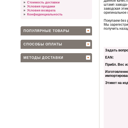
Данное качест
»
Стоимость доставки
штамп завода-
»
Условия продажи
заводская эти
»
Условия возврата
оригинальное 
»
Конфиденциальность
Покупаем без 
Мы зарегестри
получить наза
ПОПУЛЯРНЫЕ ТОВАРЫ
СПОСОБЫ ОПЛАТЫ
Задать вопро
EAN:
МЕТОДЫ ДОСТАВКИ
Прибл. Вес из
Изготовленно
импортирова
Этикет на из