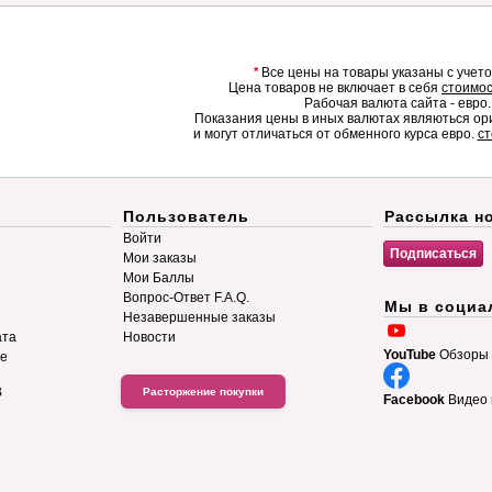
*
Все цены на товары указаны с учет
Цена товаров не включает в себя
стоимос
Рабочая валюта сайта - евро.
Показания цены в иных валютах являються о
и могут отличаться от обменного курса евро.
ст
Пользователь
Рассылка н
Войти
Мои заказы
Мои Баллы
Вопрос-Ответ F.A.Q.
Мы в социа
Незавершенные заказы
ата
Новости
YouTube
Обзоры 
ие
B
Расторжение покупки
Facebook
Видео 