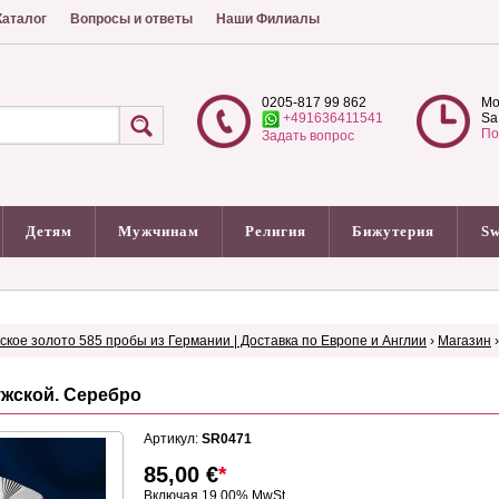
аталог
Вопросы и ответы
Наши Филиалы
0205-817 99 862
Mo
+491636411541
Sa
По
Задать вопрос
Детям
Мужчинам
Религия
Бижутерия
Sw
сское золото 585 пробы из Германии | Доставка по Европе и Англии
›
Магазин
жской. Серебро
Артикул:
SR0471
85,00
€
*
Включая 19.00% MwSt