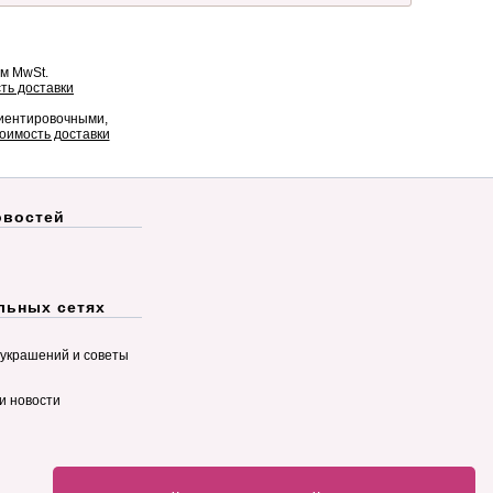
ом MwSt.
ть доставки
риентировочными,
оимость доставки
овостей
льных сетях
украшений и советы
и новости