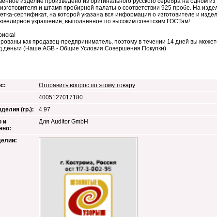
венное изделие произведено из оригинального русского серебра на одном и
изготовителя и штамп пробирной палаты о соответствии 925 пробе. На изде
кетка-сертификат, на которой указана вся информация о изготовителе и изд
ювелирное украшение, выполненное по высоким советским ГОСТам!
риска!
рованы как продавец-предприниматель, поэтому в течении 14 дней вы можете
д деньги (Наше AGB - Общие Условия Совершения Покупки)
с:
Отправить вопрос по этому товару
4005127017180
делия (гр.):
4.97
 и
Для Auditor GmbH
нно:
делии: