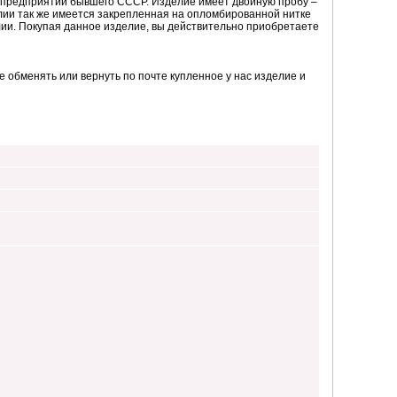
з предприятий бывшего СССР. Изделие имеет двойную пробу –
лии так же имеется закрепленная на опломбированной нитке
елии. Покупая данное изделие, вы действительно приобретаете
 обменять или вернуть по почте купленное у нас изделие и