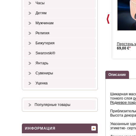
Часы
Детям
Мужчинам
Религия
Бижутерия
Перстень золотой. Черный
Золотой перстень мужской.
Перстень 
фианит
Фианит...
69,00 €
*
1.999,00 €
*
2.585,00 €
*
Swarovski®
Янтарь
Сувениры
Описание
Уценка
Шикарная мас
тонкого слоя
р
Родиевое пок
Популярные товары
Приблизитель
Высота декора
Указанные зде
этикетке- серт
ИНФОРМАЦИЯ