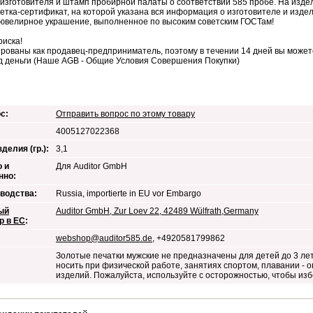
изготовителя и штамп пробирной палаты о соответствии 585 пробе. На изде
кетка-сертификат, на которой указана вся информация о изготовителе и изд
ювелирное украшение, выполненное по высоким советским ГОСТам!
риска!
рованы как продавец-предприниматель, поэтому в течении 14 дней вы можете
д деньги (Наше AGB - Общие Условия Совершения Покупки)
с:
Отправить вопрос по этому товару
4005127022368
делия (гр.):
3,1
 и
Для Auditor GmbH
нно:
водства:
Russia, importierte in EU vor Embargo
ый
Auditor GmbH, Zur Loev 22, 42489 Wülfrath,Germany
р в ЕС
:
webshop@auditor585.de
, +4920581799862
Золотые печатки мужские не предназначены для детей до 3 ле
носить при физической работе, занятиях спортом, плавании -
изделий. Пожалуйста, используйте с осторожностью, чтобы из