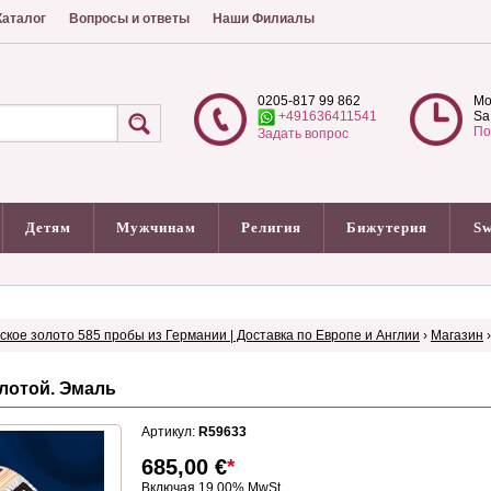
аталог
Вопросы и ответы
Наши Филиалы
0205-817 99 862
Mo
+491636411541
Sa
По
Задать вопрос
Детям
Мужчинам
Религия
Бижутерия
Sw
сское золото 585 пробы из Германии | Доставка по Европе и Англии
›
Магазин
лотой. Эмаль
Артикул:
R59633
685,00
€
*
Включая 19.00% MwSt