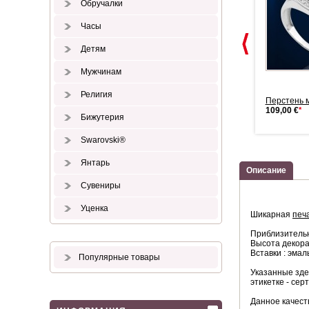
Обручалки
Часы
Детям
Мужчинам
Религия
Черный фианит. Печатка
Золотая печатка мужская
Перстень 
золотая м...
789,00 €
*
109,00 €
*
Бижутерия
1.099,00 €
*
Swarovski®
Янтарь
Описание
Сувениры
Уценка
Шикарная
печ
Приблизитель
Высота декора
Вставки : эмал
Популярные товары
Указанные зде
этикетке - сер
Данное качест