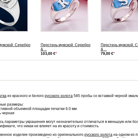
мужской. Серебро
Перстень мужской. Серебро
Перстень мужской. 
& ...
& ...
103,00 €
*
79,00 €
*
атка
из красного и белого
русского золота
585 пробы со вставкой черной эмали
ные размеры:
тивной объемной площадки печатки 6.0 мм
ь черная
сь параметры украшения могут незначительно отличаться в меньшую или бол
тификате, что никак не влияет на их красоту и стоимость
венное изделие произведено из оригинального
русского золота
на одном из 