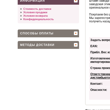
ИНФОРМАЦИЯ
штамп завода-
заводская эти
оригинальное 
»
Стоимость доставки
»
Условия продажи
Покупаем без 
»
Условия возврата
Мы зарегестри
»
Конфиденциальность
получить наза
СПОСОБЫ ОПЛАТЫ
Задать вопро
МЕТОДЫ ДОСТАВКИ
EAN:
Прибл. Вес из
Изготовленно
импортирова
Страна произ
Ответственн
дистрибьюто
Контакт:
Опасности: