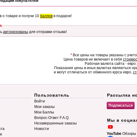
ендации покупателей
в о товаре и получи 10
баллов
в подарок!
ь
ть
авторизованы
для отправки отзыва!
*
Все цены на товары указаны с учет
Цена товаров не включает в себя
стоимос
Рабочая валюта сайта - евро.
Показания цены в иных валютах являються о
и могут отличаться от обменного курса евро.
ст
Пользователь
Рассылка н
Войти
Мои заказы
Мои Баллы
Вопрос-Ответ F.A.Q.
Мы в социа
Незавершенные заказы
ата
Новости
YouTube
Обзоры 
ие