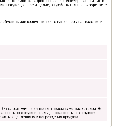
лии так же имеется закрепленная на опломбированной нитке
елии. Покупая данное изделие, вы действительно приобретаете
 обменять или вернуть по почте купленное у нас изделие и
т. Опасность удушья от проглатываемых мелких деталей. Не
 опасность повреждения пальцев, опасность повреждения
бежать зацепления или повреждения продукта.