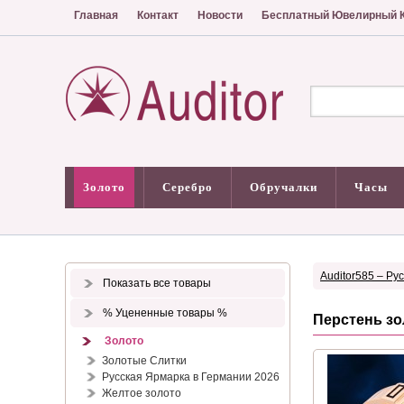
Главная
Контакт
Новости
Бесплатный Ювелирный К
Золото
Серебро
Обручалки
Часы
Auditor585 – Ру
Показать все товары
% Уцененные товары %
Перстень зо
Золото
Золотые Слитки
Русская Ярмарка в Германии 2026
Желтое золото