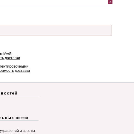
ом MwSt.
ть доставки
риентировочными,
оимость доставки
овостей
льных сетях
украшений и советы