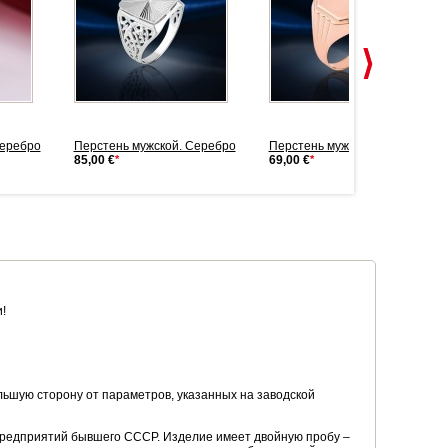
Серебро
Перстень мужской. Серебро
Перстень мужской. Серебро
85,00 €
*
69,00 €
*
!
ьшую сторону от параметров, указанных на заводской
предприятий бывшего СССР. Изделие имеет двойную пробу –