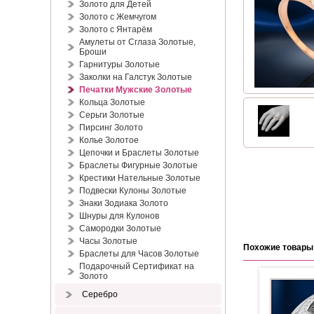
Золото для Детей
Золото с Жемчугом
Золото с Янтарём
Амулеты от Сглаза Золотые,
Броши
Гарнитуры Золотые
Заколки на Галстук Золотые
Печатки Мужские Золотые
Кольца Золотые
Серьги Золотые
Пирсинг Золото
Колье Золотое
Цепочки и Браслеты Золотые
Браслеты Фигурные Золотые
Крестики Нательные Золотые
Подвески Кулоны Золотые
Знаки Зодиака Золото
Шнуры для Кулонов
Самородки Золотые
Часы Золотые
Похожие товары
Браслеты для Часов Золотые
Подарочный Сертификат на
Золото
Серебро