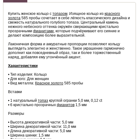
Купить женское кольцо с
топазом
. Изящное кольцо из
красного
золота
585 пробы сочетает в себе лёгкость классического дизайна и
свежесть натурального голубого топаза. Центральный камень
нежного небесного оттенка окружён сверкающими кристально
прозрачными
фианитами
, которые подчёркивают его сияние и
делают композицию более выразительной.
Лаконичная форма и аккуратные пропорции позволяют кольцу
выглядеть элегантно и женственно. Такое украшение гармонично
дополнит как повседневный образ, так и более торжественный
наряд, добавляя ему утончённый акцент.
Характеристики
• Тип изделия: Кольцо
• Для кого: Для женщин
• Вид металла:
Красное золото
585 пробы
Вставки
• 1 натуральный
топаз
круглой огранки 5,0 мм, 0,12 ct
• 6 кристально прозрачных
фианитов
1,5 мм
Размеры
• Высота декоративной части: 5,0 мм
• Ширина декоративной части: 11,0 мм
• Длина декоративной части: 5,0 мм
• Ширина шинки: 1,5 мм