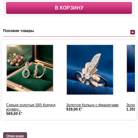
В КОРЗИНУ
Похожие товары
Серьги золотые 585 Корунд
Золотое Кольцо с фианитами
Золот
изумру...
939,00 €
*
1.359,
569,00 €
*
Описание