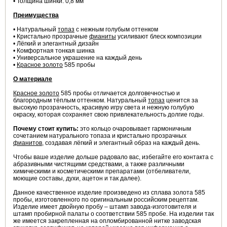
• Толщина шинки: 0,8 мм
Преимущества
• Натуральный
топаз
с нежным голубым оттенком
• Кристально прозрачные
фианиты
усиливают блеск композиции
• Лёгкий и элегантный дизайн
• Комфортная тонкая шинка
• Универсальное украшение на каждый день
•
Красное золото
585 пробы
О материале
Красное золото
585 пробы отличается долговечностью и
благородным тёплым оттенком. Натуральный
топаз
ценится за
высокую прозрачность, красивую игру света и нежную голубую
окраску, которая сохраняет свою привлекательность долгие годы.
Почему стоит купить:
это кольцо очаровывает гармоничным
сочетанием натурального топаза и кристально прозрачных
фианитов
, создавая лёгкий и элегантный образ на каждый день.
Чтобы ваше изделие дольше радовало вас, избегайте его контакта с
абразивными чистящими средствами, а также различными
химическими и косметическими препаратами (отбеливатели,
моющие составы, духи, ацетон и так далее).
Данное качественное изделие произведено из сплава золота 585
пробы, изготовленного по оригинальным российским рецептам.
Изделие имеет двойную пробу – штамп завода-изготовителя и
штамп пробирной палаты о соответствии 585 пробе. На изделии так
же имеется закрепленная на опломбированной нитке заводская