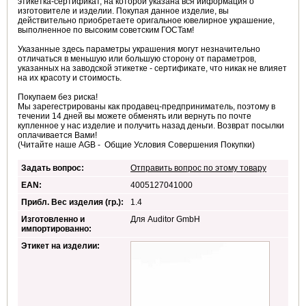
этикетка-сертификат, на которой указана вся ииформация о
изготовителе и изделии. Покупая данное изделие, вы
действительно приобретаете оригальное ювелирное украшение,
выполненное по высоким советским ГОСТам!
Указанные здесь параметры украшения могут незначительно
отличаться в меньшую или большую сторону от параметров,
указанных на заводской этикетке - сертификате, что никак не влияет
на их красоту и стоимость.
Покупаем без риска!
Мы зарегестрированы как продавец-предприниматель, поэтому в
течении 14 дней вы можете обменять или вернуть по почте
купленное у нас изделие и получить назад деньги. Возврат посылки
оплачивается Вами!
(Читайте наше AGB - Общие Условия Совершения Покупки)
Задать вопрос:
Отправить вопрос по этому товару
EAN:
4005127041000
Прибл. Вес изделия (гр.):
1.4
Изготовленно и
Для Auditor GmbH
импортированно:
Этикет на изделии: