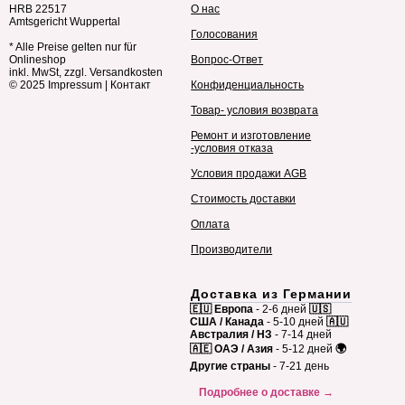
HRB 22517
О нас
Amtsgericht Wuppertal
Голосования
* Alle Preise gelten nur für
Onlineshop
Вопрос-Ответ
inkl. MwSt, zzgl. Versandkosten
© 2025
Impressum
|
Контакт
Конфиденциальность
Товар- условия возврата
Ремонт и изготовление
-условия отказа
Условия продажи AGB
Стоимость доставки
Оплата
Производители
Доставка из Германии
🇪🇺 Европа
- 2-6 дней
🇺🇸
США / Канада
- 5-10 дней
🇦🇺
Австралия / НЗ
- 7-14 дней
🇦🇪 ОАЭ / Азия
- 5-12 дней
🌍
Другие страны
- 7-21 день
Подробнее о доставке →