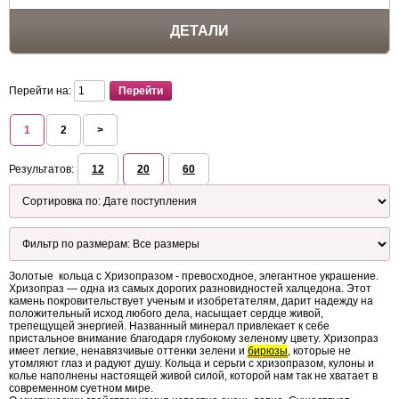
ДЕТАЛИ
Перейти на:
1
2
>
Результатов:
12
20
60
Золотые кольца с Хризопразом - превосходное, элегантное украшение.
Хризопраз — одна из самых дорогих разновидностей халцедона. Этот
камень покровительствует ученым и изобретателям, дарит надежду на
положительный исход любого дела, насыщает сердце живой,
трепещущей энергией. Названный минерал привлекает к себе
пристальное внимание благодаря глубокому зеленому цвету. Хризопраз
имеет легкие, ненавязчивые оттенки зелени и
бирюзы
, которые не
утомляют глаз и радуют душу. Кольца и серьги с хризопразом, кулоны и
колье наполнены настоящей живой силой, которой нам так не хватает в
современном суетном мире.