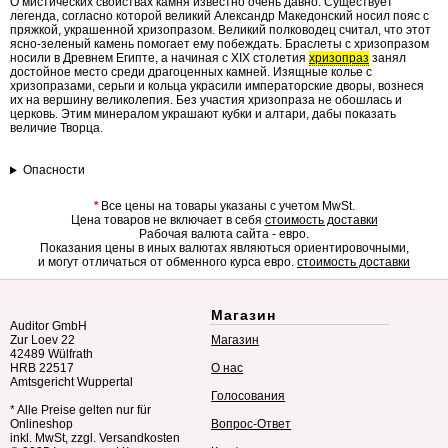
О мистических свойствах камня известно очень давно. Существует
легенда, согласно которой великий Александр Македонский носил пояс с
пряжкой, украшенной хризопразом. Великий полководец считал, что этот
ясно-зеленый камень помогает ему побеждать. Браслеты с хризопразом
носили в Древнем Египте, а начиная с XIX столетия
хризопраз
занял
достойное место среди драгоценных камней. Изящные колье с
хризопразами, серьги и кольца украсили императорские дворы, вознеся
их на вершину великолепия. Без участия хризопраза не обошлась и
церковь. Этим минералом украшают кубки и алтари, дабы показать
величие Творца.
Опасности
*
Все цены на товары указаны с учетом MwSt.
Цена товаров не включает в себя
стоимость доставки
Рабочая валюта сайта - евро.
Показания цены в иных валютах являються ориентировочными,
и могут отличаться от обменного курса евро.
стоимость доставки
Магазин
Auditor GmbH
Zur Loev 22
Магазин
42489 Wülfrath
HRB 22517
О нас
Amtsgericht Wuppertal
Голосования
* Alle Preise gelten nur für
Onlineshop
Вопрос-Ответ
inkl. MwSt, zzgl. Versandkosten