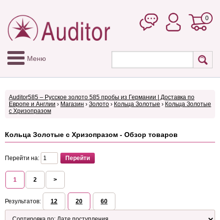
0
Меню
Auditor585 – Русское золото 585 пробы из Германии | Доставка по
Европе и Англии
›
Магазин
›
Золото
›
Кольца Золотые
›
Кольца Золотые
с Хризопразом
Кольца Золотые с Хризопразом - Обзор товаров
Перейти на:
1
2
>
Результатов:
12
20
60